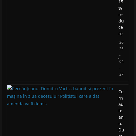
15
%
re
du
ce
re
20
26
-
04
-
27
Ce
rn
ău
țe
an
u:
Du