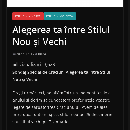
ȘTIRI DIN HÎNCEȘTI
ȘTIRI DIN MOLDOVA
Alegerea ta între Stilul
Nou și Vechi
2023-12-17
hn24
vizualizări:
3,629
Sondaj Special de Crăciun: Alegerea ta între Stilul
Nou și Vechi
Dragi urmăritori, ne aflăm într-un moment festiv al
anului și dorim să cunoaștem preferințele voastre
legate de sărbătorirea Crăciunului! Avem de ales
între două date magice: stilul nou pe 25 decembrie
sau stilul vechi pe 7 ianuarie.