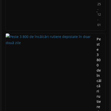
25
-
12
-
01
Pe
st
e
3
80
0
de
în
căl
că
ri
ru
tie
re