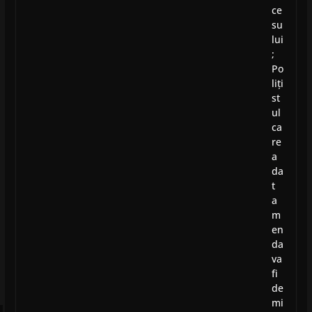
ce
su
lui
;
Po
liți
st
ul
ca
re
a
da
t
a
m
en
da
va
fi
de
mi