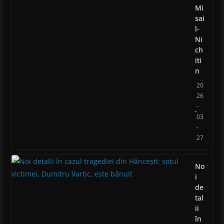
Mi
sai
l-
Ni
ch
iti
n
20
26
-
03
-
27
No
i
de
tal
ii
în