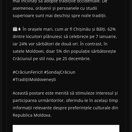
mai înclinați să adopte tradițiile occidentale. De
asemenea, orășenii și persoanele cu studii
superioare sunt mai deschiși spre noile tradiții.
🏙️🌲 În orașele mari, cum ar fi Chișinău și Bălți, 62%
dintre locuitori plănuiesc să celebreze pe 7 ianuarie,
iar 24% vor sărbători de două ori. În contrast, în
satele Moldovei, doar 5% din populație sărbătorește
Crăciunul pe stil nou, pe 25 decembrie.
#CrăciunFericit #SondajCrăciun
#TradițiiMoldovenești
Această postare este menită să stimuleze interesul și
participarea urmăritorilor, oferindu-le în același timp
informații relevante despre preferințele culturale din
Republica Moldova.