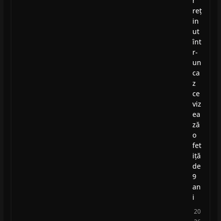
r
reț
in
ut
înt
r-
un
ca
z
ce
viz
ea
ză
o
fet
iță
de
9
an
i
20