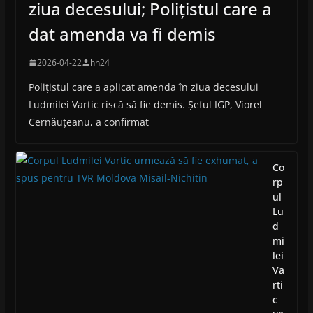
ziua decesului; Polițistul care a
dat amenda va fi demis
2026-04-22
hn24
Polițistul care a aplicat amenda în ziua decesului
Ludmilei Vartic riscă să fie demis. Șeful IGP, Viorel
Cernăuțeanu, a confirmat
Co
rp
ul
Lu
d
mi
lei
Va
rti
c