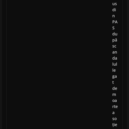
us
di
n
PA
S
du
pă
sc
an
da
lul
le
ga
t
de
m
oa
rte
a
so
ție