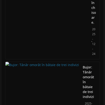
în
ch
iso
ar
e.
20
25
-
12
-
24
Bujor:
Tânăr
omorât
în
bătaie
de trei
indivizi
2025-