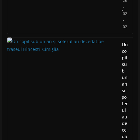
26
-
02
-
02
Un
co
pil
su
b
un
an
și
șo
fer
ul
au
de
ce
da