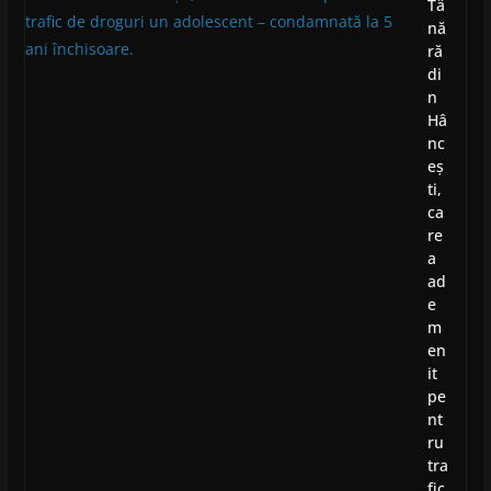
Tâ
nă
ră
di
n
Hâ
nc
eș
ti,
ca
re
a
ad
e
m
en
it
pe
nt
ru
tra
fic