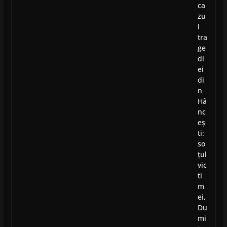
ca
zu
l
tra
ge
di
ei
di
n
Hâ
nc
eș
ti:
so
țul
vic
ti
m
ei,
Du
mi