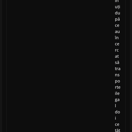
in
uți
du
pă
ce
au
în
ce
rc
at
să
tra
ns
po
rte
ile
ga
l
do
i
ce
tăț