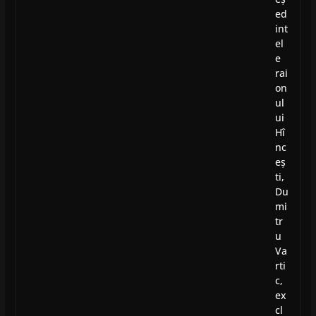
ed
int
el
e
rai
on
ul
ui
Hî
nc
eș
ti,
Du
mi
tr
u
Va
rti
c,
ex
cl