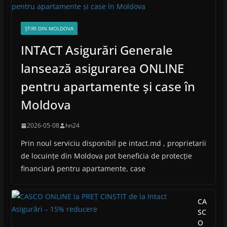
ȘTIRI DIN MOLDOVA
INTACT Asigurări Generale
lansează asigurarea ONLINE
pentru apartamente și case în
Moldova
2026-05-08
hn24
Prin noul serviciu disponibil pe intact.md , proprietarii
de locuințe din Moldova pot beneficia de protecție
financiară pentru apartamente, case
CA
SC
O