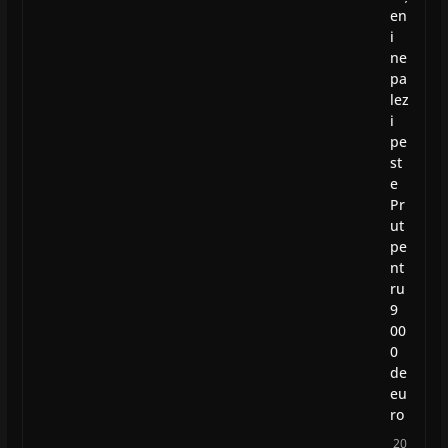
en
i
ne
pa
lez
i
pe
st
e
Pr
ut
pe
nt
ru
9
00
0
de
eu
ro
20