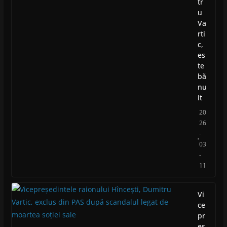
tr
u
Va
rti
c,
es
te
bă
nu
it
20
26
-
03
-
11
Vi
ce
pr
eș