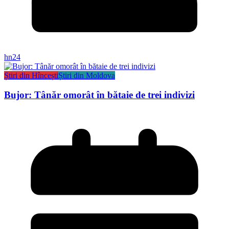
hn24
Știri din Hîncești
Știri din Moldova
Bujor: Tânăr omorât în bătaie de trei indivizi