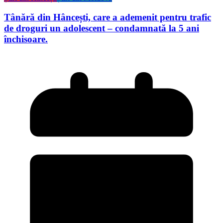
Tânără din Hâncești, care a ademenit pentru trafic
de droguri un adolescent – condamnată la 5 ani
închisoare.