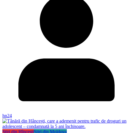
hn24
Știri din Hîncești
Știri din Moldova