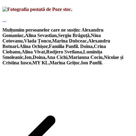
Mulțumim persoanelor care ne susțin: Alexandru
Gomaniuc,Alina Sevastian,Sergiu Brăguță,Nina
Cotovanu,Vlada Țoncu,Marina Dubceac,Alexandru
Botnari.Alina Ochișor,Familia Panfil. Doina,Crina
Ciobanu,Alina Vivat,Rodjero Svetlana,Luminița
Smoleanic,Ion,Doina,Ana Cichi,Marianna Cociu,Nicolae și
Cristina Iusco,MY KL,Marina Grițuc.Ion Panfil.