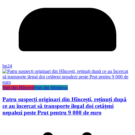
hn24
Știri din Hîncești
Știri din Moldova
Patru suspecți originari din Hîncești, reținuți după
ce au încercat să transporte ilegal doi cetățeni
nepalezi peste Prut pentru 9 000 de euro