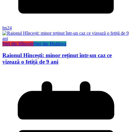
hn24
Știri din Hîncești
Știri din Moldova
Raionul Hîncești: minor reținut într-un caz ce
vizează o fetiță de 9 ani