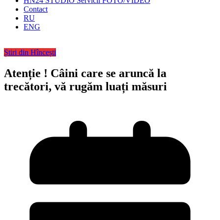
HN24 STUDIO Servicii FOTO/VIDEO
Contact
RU
ENG
Știri din Hîncești
Atenție ! Câini care se aruncă la
trecători, vă rugăm luați măsuri