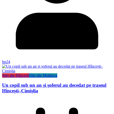
hn24
Știri din Hîncești
Știri din Moldova
Un copil sub un an și șoferul au decedat pe traseul
Hîncești–Cimișlia