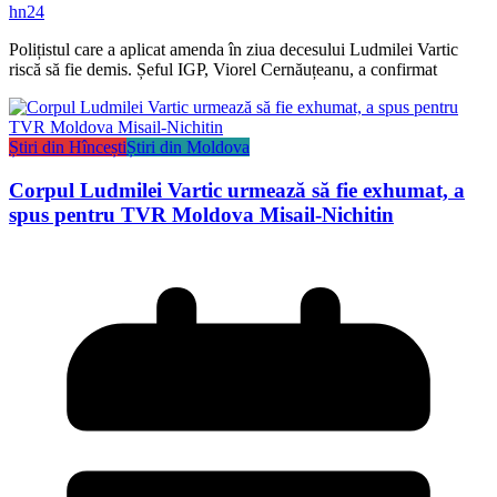
hn24
Polițistul care a aplicat amenda în ziua decesului Ludmilei Vartic
riscă să fie demis. Șeful IGP, Viorel Cernăuțeanu, a confirmat
Știri din Hîncești
Știri din Moldova
Corpul Ludmilei Vartic urmează să fie exhumat, a
spus pentru TVR Moldova Misail-Nichitin