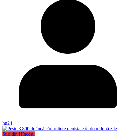
hn24
Știri din Hîncești