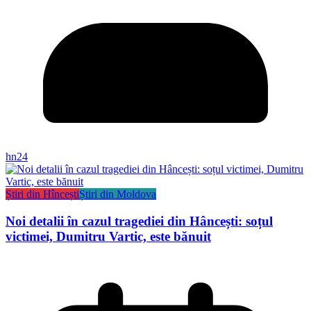
hn24
Știri din Hîncești
Știri din Moldova
Noi detalii în cazul tragediei din Hâncești: soțul
victimei, Dumitru Vartic, este bănuit