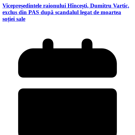
Vicepreședintele raionului Hîncești, Dumitru Vartic,
exclus din PAS după scandalul legat de moartea
soției sale