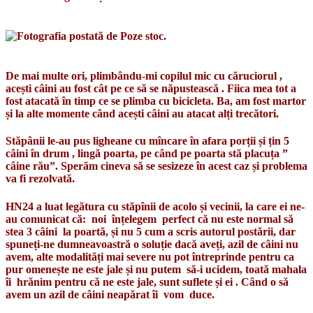
De mai multe ori, plimbându-mi copilul mic cu căruciorul ,
acești câini au fost cât pe ce să se năpustească . Fiica mea tot a
fost atacată în timp ce se plimba cu bicicleta. Ba, am fost martor
și la alte momente când acești câini au atacat alți trecători.
Stăpânii le-au pus ligheane cu mîncare în afara porții și țin 5
câini în drum , lingă poarta, pe când pe poarta stă placuța ”
câine rău”. Sperăm cineva să se sesizeze în acest caz și problema
va fi rezolvată.
HN24 a luat legătura cu stăpînii de acolo și vecinii, la care ei ne-
au comunicat că: noi
înțelegem perfect că nu este normal să
stea 3 câini la poartă, și nu 5 cum a scris autorul postării, dar
spuneți-ne dumneavoastră o soluție dacă aveți, azil de câini nu
avem, alte modalități mai severe nu pot întreprinde pentru ca
pur omenește ne este jale și nu putem să-i ucidem, toată mahala
îi hrănim pentru că ne este jale, sunt suflete și ei . Când o să
avem un azil de câini neapărat îi vom duce.