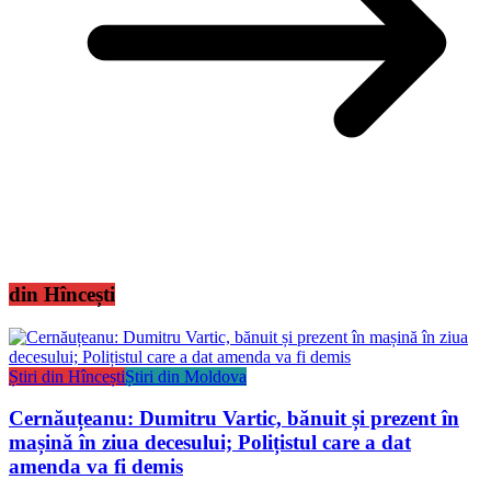
din Hîncești
Știri din Hîncești
Știri din Moldova
Cernăuțeanu: Dumitru Vartic, bănuit și prezent în
mașină în ziua decesului; Polițistul care a dat
amenda va fi demis