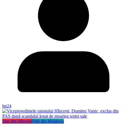
hn24
Știri din Hîncești
Știri din Moldova