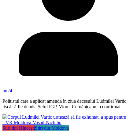
hn24
Polițistul care a aplicat amenda în ziua decesului Ludmilei Vartic
riscă să fie demis. Șeful IGP, Viorel Cernăuțeanu, a confirmat
Știri din Hîncești
Știri din Moldova