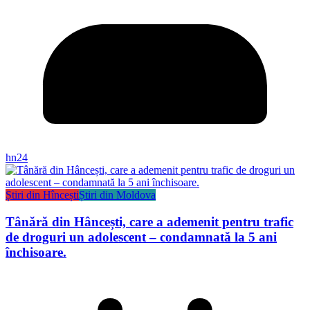
hn24
Știri din Hîncești
Știri din Moldova
Tânără din Hâncești, care a ademenit pentru trafic
de droguri un adolescent – condamnată la 5 ani
închisoare.