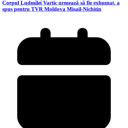
Corpul Ludmilei Vartic urmează să fie exhumat, a
spus pentru TVR Moldova Misail-Nichitin