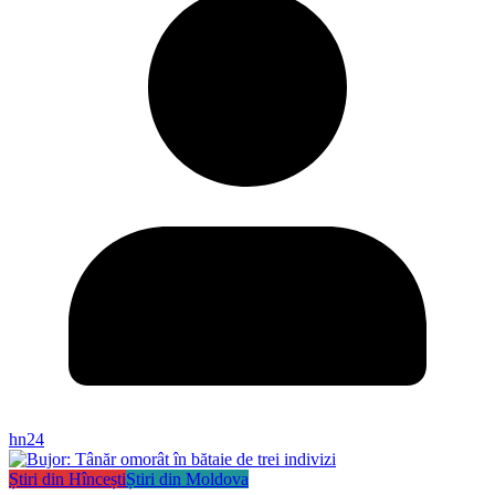
hn24
Știri din Hîncești
Știri din Moldova