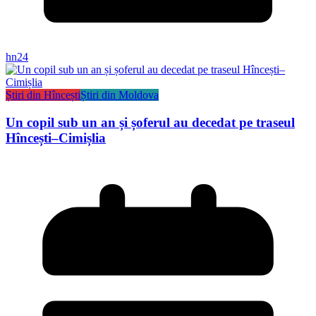
hn24
Știri din Hîncești
Știri din Moldova
Un copil sub un an și șoferul au decedat pe traseul
Hîncești–Cimișlia