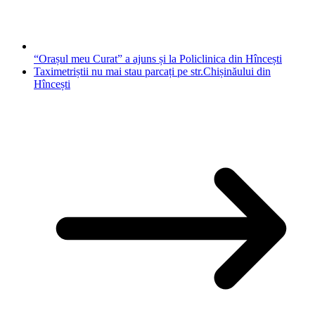
“Orașul meu Curat” a ajuns și la Policlinica din Hîncești
Taximetriștii nu mai stau parcați pe str.Chișinăului din
Hîncești