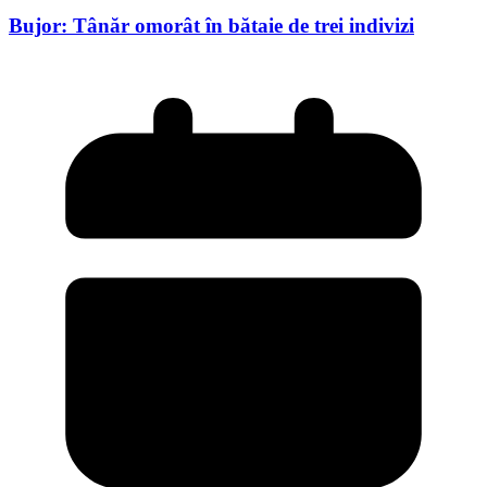
Bujor: Tânăr omorât în bătaie de trei indivizi