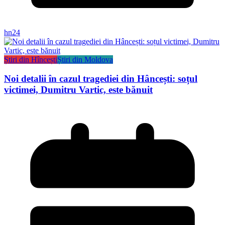
hn24
Știri din Hîncești
Știri din Moldova
Noi detalii în cazul tragediei din Hâncești: soțul
victimei, Dumitru Vartic, este bănuit