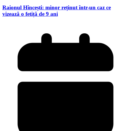
Raionul Hîncești: minor reținut într-un caz ce
vizează o fetiță de 9 ani