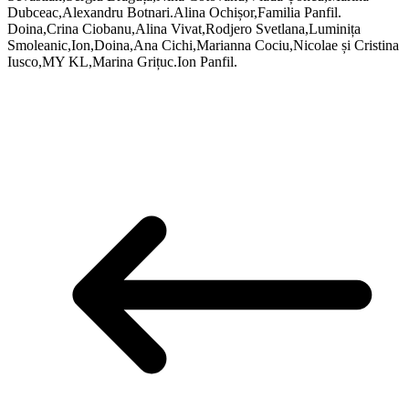
Dubceac,Alexandru Botnari.Alina Ochișor,Familia Panfil.
Doina,Crina Ciobanu,Alina Vivat,Rodjero Svetlana,Luminița
Smoleanic,Ion,Doina,Ana Cichi,Marianna Cociu,Nicolae și Cristina
Iusco,MY KL,Marina Grițuc.Ion Panfil.