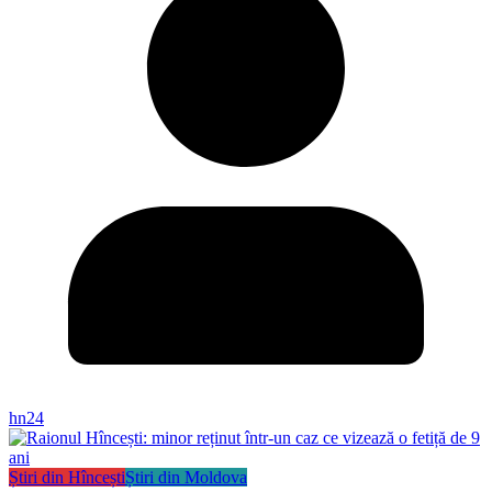
hn24
Știri din Hîncești
Știri din Moldova