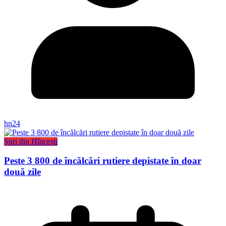
hn24
Știri din Hîncești
Peste 3 800 de încălcări rutiere depistate în doar
două zile