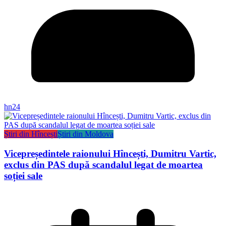
hn24
Știri din Hîncești
Știri din Moldova
Vicepreședintele raionului Hîncești, Dumitru Vartic,
exclus din PAS după scandalul legat de moartea
soției sale