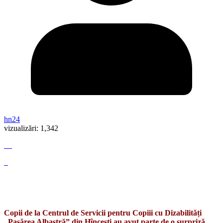
hn24
vizualizări:
1,342
Copii de la Centrul de Servicii pentru Copiii cu Dizabilități
„Pasărea Albastră” din Hîncești au avut parte de o surpriză