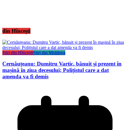
din Hîncești
Știri din Hîncești
Știri din Moldova
Cernăuțeanu: Dumitru Vartic, bănuit și prezent în
mașină în ziua decesului; Polițistul care a dat
amenda va fi demis