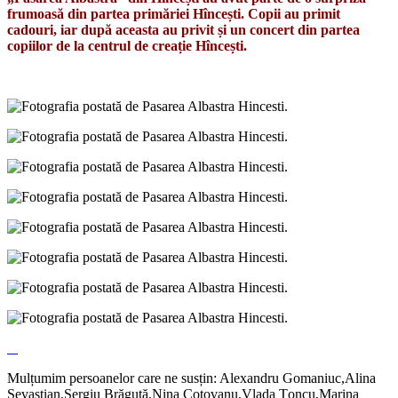
frumoasă din partea primăriei Hîncești. Copii au primit
cadouri, iar după aceasta au privit și un concert din partea
copiilor de la centrul de creație Hîncești.
Mulțumim persoanelor care ne susțin: Alexandru Gomaniuc,Alina
Sevastian,Sergiu Brăguță,Nina Cotovanu,Vlada Țoncu,Marina