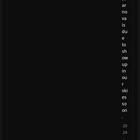
ar
no
va
is
du
e
to
sh
ow
up
in
ou
r
ski
es
so
on
.
20
24
-