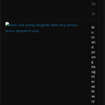
03
-
21
M
o
m
an
d
yo
un
g
da
ug
ht
er
wi
th
ve
ry