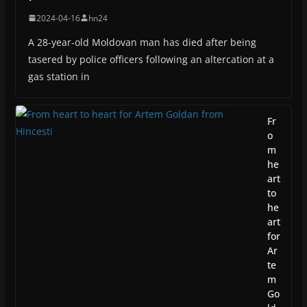
2024-04-16
hn24
A 28-year-old Moldovan man has died after being
tasered by police officers following an altercation at a
gas station in
Fr
o
m
he
art
to
he
art
for
Ar
te
m
Go