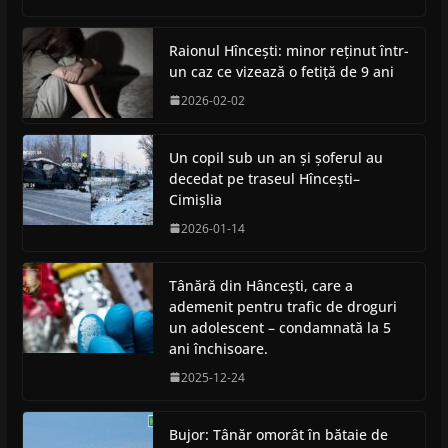
Raionul Hîncești: minor reținut într-
un caz ce vizează o fetiță de 9 ani
2026-02-02
Un copil sub un an și șoferul au
decedat pe traseul Hîncești–
Cimișlia
2026-01-14
Tânără din Hâncești, care a
ademenit pentru trafic de droguri
un adolescent – condamnată la 5
ani închisoare.
2025-12-24
Bujor: Tânăr omorât în bătaie de