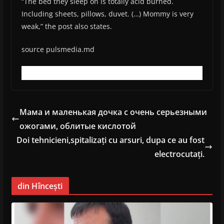
“The bed they sleep on is totally acid burned.
Including sheets, pillows, duvet. (…) Mommy is very
weak,” the post also states.
source pulsmedia.md
Мама и маленькая дочка с очень серьезными
ожогами, облитые кислотой
Doi tehnicieni,spitalizați cu arsuri, dupa ce au fost
electrocutați.
din Hîncești