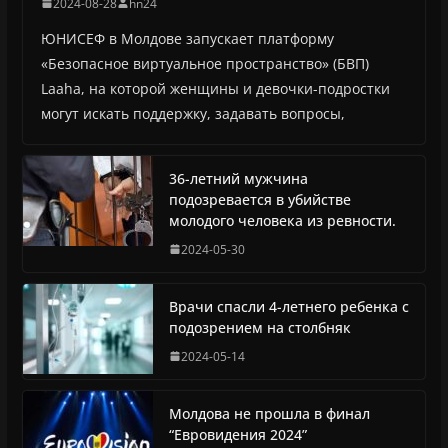
2024-08-28
hn24
ЮНИСЕФ в Молдове запускает платформу
«Безопасное виртуальное пространство» (БВП)
Laaha, на которой женщины и девочки-подростки
могут искать поддержку, задавать вопросы,
36-летний мужчина
подозревается в убийстве
молодого человека из ревности.
2024-05-30
Врачи спасли 4-летнего ребенка с
подозрением на столбняк
2024-05-14
Молдова не прошла в финал
“Евровидения 2024”