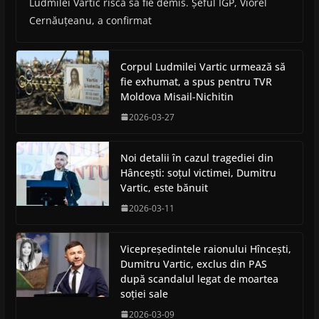
Ludmilei Vartic riscă să fie demis. Șeful IGP, Viorel
Cernăuțeanu, a confirmat
Corpul Ludmilei Vartic urmează să
fie exhumat, a spus pentru TVR
Moldova Misail-Nichitin
2026-03-27
Noi detalii în cazul tragediei din
Hâncești: soțul victimei, Dumitru
Vartic, este bănuit
2026-03-11
Vicepreședintele raionului Hîncești,
Dumitru Vartic, exclus din PAS
după scandalul legat de moartea
soției sale
2026-03-09