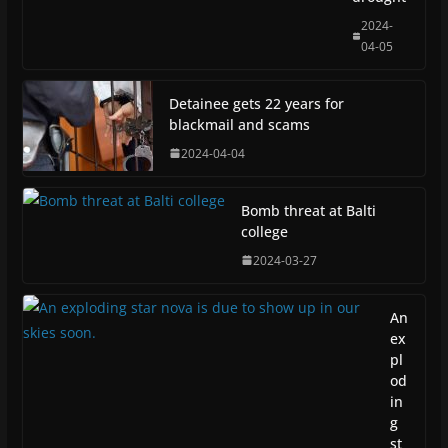
2024-
04-05
Detainee gets 22 years for
blackmail and scams
2024-04-04
Bomb threat at Balti
college
2024-03-27
An
ex
pl
od
in
g
st