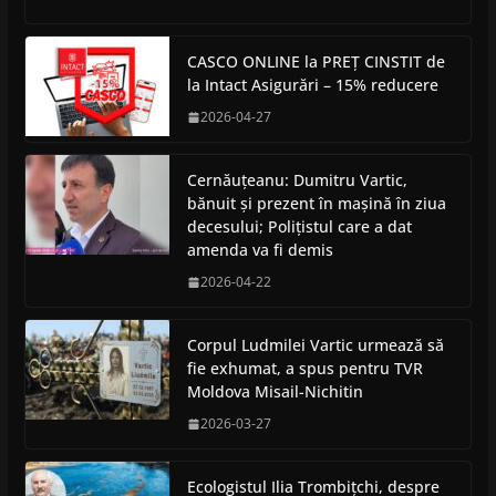
CASCO ONLINE la PREȚ CINSTIT de
la Intact Asigurări – 15% reducere
2026-04-27
Cernăuțeanu: Dumitru Vartic,
bănuit și prezent în mașină în ziua
decesului; Polițistul care a dat
amenda va fi demis
2026-04-22
Corpul Ludmilei Vartic urmează să
fie exhumat, a spus pentru TVR
Moldova Misail-Nichitin
2026-03-27
Ecologistul Ilia Trombițchi, despre