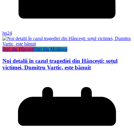
hn24
Știri din Hîncești
Știri din Moldova
Noi detalii în cazul tragediei din Hâncești: soțul
victimei, Dumitru Vartic, este bănuit