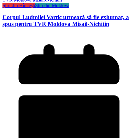
Știri din Hîncești
Știri din Moldova
Corpul Ludmilei Vartic urmează să fie exhumat, a
spus pentru TVR Moldova Misail-Nichitin