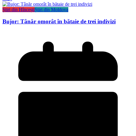
Știri din Hîncești
Știri din Moldova
Bujor: Tânăr omorât în bătaie de trei indivizi