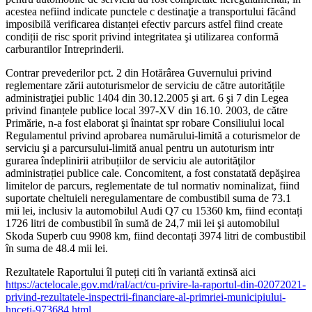
acestea nefiind indicate punctele c destinaţie a transportului făcând
imposibilă verificarea distanței efectiv parcurs astfel fiind create
condiții de risc sporit privind integritatea şi utilizarea conformă
carburantilor Intreprinderii.
Contrar prevederilor pct. 2 din Hotărârea Guvernului privind
reglementare zării autoturismelor de serviciu de către autoritățile
administraţiei public 1404 din 30.12.2005 şi art. 6 şi 7 din Legea
privind finanțele publice local 397-XV din 16.10. 2003, de către
Primărie, n-a fost elaborat şi înaintat spr robare Consiliului local
Regulamentul privind aprobarea numărului-limită a coturismelor de
serviciu şi a parcursului-limită anual pentru un autoturism intr
gurarea îndeplinirii atribuțiilor de serviciu ale autorităţilor
administrației publice cale. Concomitent, a fost constatată depăşirea
limitelor de parcurs, reglementate de tul normativ nominalizat, fiind
suportate cheltuieli neregulamentare de combustibil suma de 73.1
mii lei, inclusiv la automobilul Audi Q7 cu 15360 km, fiind econtați
1726 litri de combustibil în sumă de 24,7 mii lei şi automobilul
Skoda Superb cuu 9908 km, fiind decontați 3974 litri de combustibil
în suma de 48.4 mii lei.
Rezultatele Raportului îl puteți citi în variantă extinsă aici
https://actelocale.gov.md/ral/act/cu-privire-la-raportul-din-02072021-
privind-rezultatele-inspectrii-financiare-al-primriei-municipiului-
hnceti-973684.html