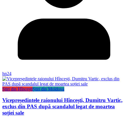
hn24
Știri din Hîncești
Știri din Moldova
Vicepreședintele raionului Hîncești, Dumitru Vartic,
exclus din PAS după scandalul legat de moartea
soției sale