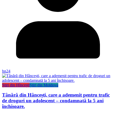
hn24
Știri din Hîncești
Știri din Moldova
Tânără din Hâncești, care a ademenit pentru trafic
de droguri un adolescent – condamnată la 5 ani
închisoare.