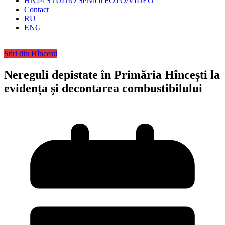
HN24 STUDIO Servicii FOTO/VIDEO
Contact
RU
ENG
Știri din Hîncești
Nereguli depistate în Primăria Hîncești la
evidența şi decontarea combustibilului