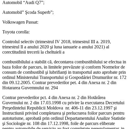
Automobil “Audi Q7”;
Automobil” Şcoda Superb”;
Volkswagen Passat:
Toyota corolla:
Controlul selectiv (trimestrul IV 2018, trimestrul III a. 2019,
trimestrul Il a anului 2020 şi luna ianuarie a anului 2021) al
corectitudinii trecerii la cheltuieli a
combustibilului a stabilit că, decontarea combustibilului se efectua in
baza foilor de parcurs, in limitele prevăzute și conform Normelor de
consum de combustibil şi lubrifianți in transportul auto aprobate prin
ordinul Ministerului Transportului și Gospodáriei Drumurilor nr. 172
din 09.12.2005. Contrar prevederilor pet. 4 din Anexa nr. 2 din
Hotararea Guvemnului nr. 294
Contrar prevederilor pct. 4 din Anexa nr. 2 din Hotărârea
Guvernului nr. 2 din 17.03.1998 cu privire la executarea Decretului
Preşedintelui Republicii Moldova nr. 406-11 din 23.12.1997 şi
Instructiunii privind completarea şi prelucrarea foilor parcurs pentru
autoturisme, aprobată prin ordinul Departamentului Analize Statistie
şi Sociologie nr. 108 din 17.12.1998, foile de parcurs eliberate
pentru automobile de serviciu au fost completate neregulamentar, in