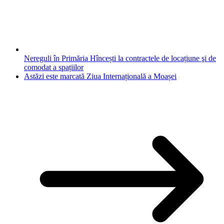
Nereguli în Primăria Hîncești la contractele de locațiune şi de
comodat a spațiilor
Astăzi este marcată Ziua Internațională a Moașei