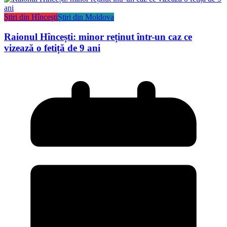
Știri din Hîncești
Știri din Moldova
Raionul Hîncești: minor reținut într-un caz ce
vizează o fetiță de 9 ani