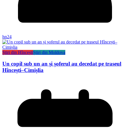
hn24
Știri din Hîncești
Știri din Moldova
Un copil sub un an și șoferul au decedat pe traseul
Hîncești–Cimișlia