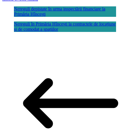
Nereguli depistate în urma inspectării financiare la
Primăria Hîncești
Nereguli în Primăria Hîncești la contractele de locațiune
şi de comodat a spațiilor