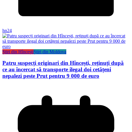
hn24
Știri din Hîncești
Știri din Moldova
Patru suspecți originari din Hîncești, reținuți după
ce au încercat să transporte ilegal doi cetățeni
nepalezi peste Prut pentru 9 000 de euro