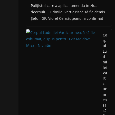
Polițistul care a aplicat amenda în ziua
decesului Ludmilei Vartic riscă să fie demis.
Șeful IGP, Viorel Cernăuțeanu, a confirmat
Co
rp
ul
Lu
d
mi
lei
Va
rti
c
ur
m
ea
ză
să