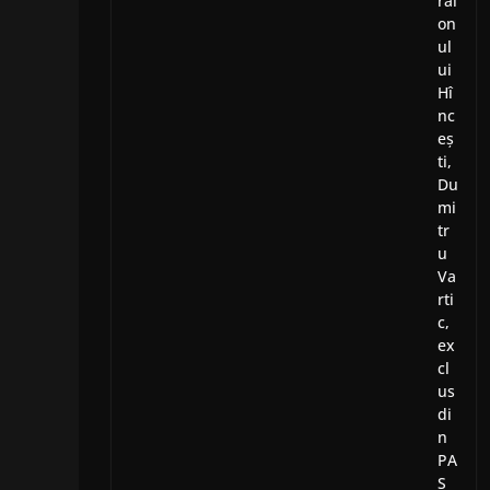
rai
on
ul
ui
Hî
nc
eș
ti,
Du
mi
tr
u
Va
rti
c,
ex
cl
us
di
n
PA
S