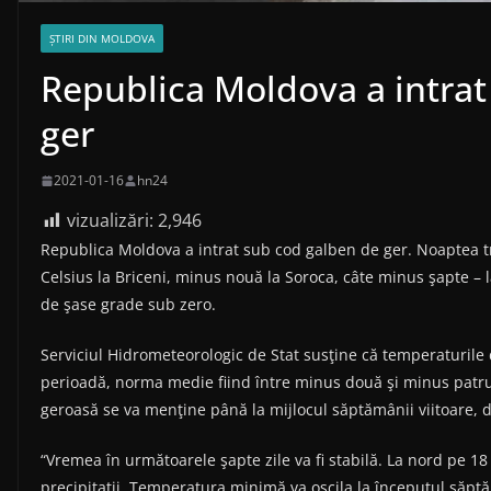
ȘTIRI DIN MOLDOVA
Republica Moldova a intrat
ger
2021-01-16
hn24
vizualizări:
2,946
Republica Moldova a intrat sub cod galben de ger. Noaptea t
Celsius la Briceni, minus nouă la Soroca, câte minus şapte – la
de şase grade sub zero.
Serviciul Hidrometeorologic de Stat susţine că temperaturile 
perioadă, norma medie fiind între minus două şi minus patru 
geroasă se va menţine până la mijlocul săptămânii viitoare, d
“Vremea în următoarele şapte zile va fi stabilă. La nord pe 18 
precipitaţii. Temperatura minimă va oscila la începutul săpt