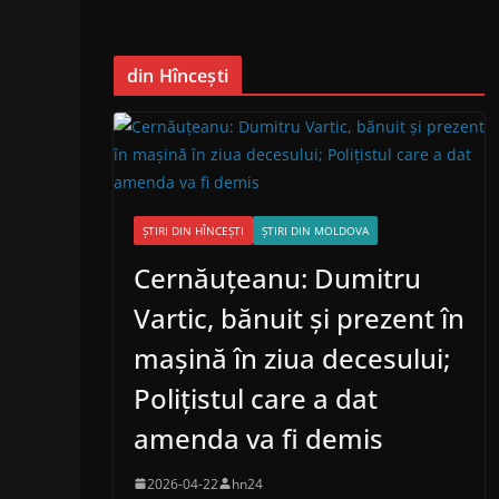
din Hîncești
ȘTIRI DIN HÎNCEȘTI
ȘTIRI DIN MOLDOVA
Cernăuțeanu: Dumitru
Vartic, bănuit și prezent în
mașină în ziua decesului;
Polițistul care a dat
amenda va fi demis
2026-04-22
hn24