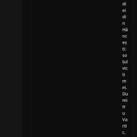
di
ei
di
n
Hâ
nc
eș
ti:
so
țul
vic
ti
m
ei,
Du
mi
tr
u
Va
rti
c,