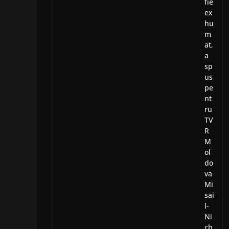
fie
ex
hu
m
at,
a
sp
us
pe
nt
ru
TV
R
M
ol
do
va
Mi
sai
l-
Ni
ch