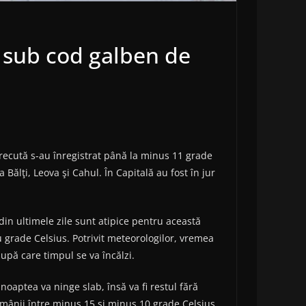
 sub cod galben de
recută s-au înregistrat până la minus 11 grade
 Bălţi, Leova şi Cahul. În Capitală au fost în jur
din ultimele zile sunt atipice pentru această
grade Celsius. Potrivit meteorologilor, vremea
upă care timpul se va încălzi.
noaptea va ninge slab, însă va fi restul fără
ămânii între minus 15 şi minus 10 grade Celsius.