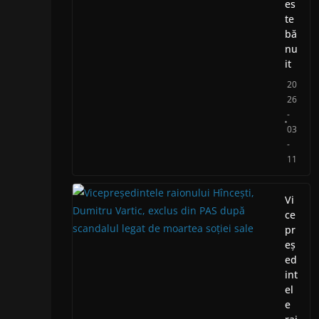
es
te
bă
nu
it
20
26
-
03
-
11
Vi
ce
pr
eș
ed
int
el
e