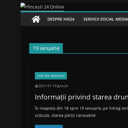
Skip
to
DESPRE HN24
SERVICII SOCIAL MEDI
content
19 ianuarie
ȘTIRI DIN MOLDOVA
2021-01-19
hn24
Informații privind starea dru
În noaptea din 18 spre 19 ianuarie, pe întreg ter
scăzute, starea părții carosabile