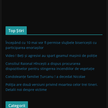
Top Știri
Începând cu 10 mai vor fi permise slujbele bisericești cu
participarea enoriașilor
Video ! Beți și agresivi au spart geamul mașinii de poliție
Consiliul Raional Hîncești a dispus procurarea
dispozitivelor pentru stingerea incendiilor de vegetație
Condoleanțe familiei Țurcanu ! a decedat Nicolae
Poliţia are două versiuni privind moartea celor trei tineri.
Detalii noi despre victime
Categorii