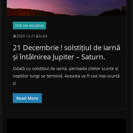
ȘTIRI DIN MOLDOVA
2020-12-21
hn24
21 Decembrie ! solstițiul de iarnă
și întâlnirea Jupiter – Saturn.
Odată cu solstițiul de iarnă, perioada zilelor scurte și
nopților lungi se termină. Aceasta va fi cea mai scurtă
zi
Read More