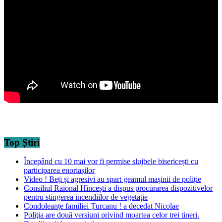
Top Știri
Începând cu 10 mai vor fi permise slujbele bisericești cu
participarea enoriașilor
Video ! Beți și agresivi au spart geamul mașinii de poliție
Consiliul Raional Hîncești a dispus procurarea dispozitivelor
pentru stingerea incendiilor de vegetație
Condoleanțe familiei Țurcanu ! a decedat Nicolae
Poliţia are două versiuni privind moartea celor trei tineri.