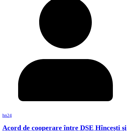
hn24
Acord de cooperare între DSE Hîncești și