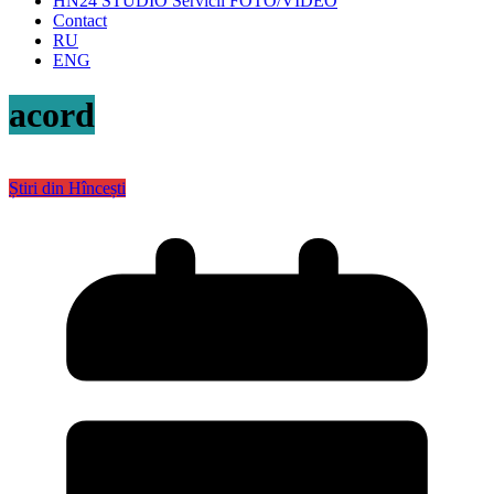
HN24 STUDIO Servicii FOTO/VIDEO
Contact
RU
ENG
acord
Știri din Hîncești