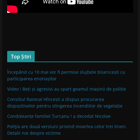
Top Știri
Începând cu 10 mai vor fi permise slujbele bisericești cu
participarea enoriașilor
Video ! Beți și agresivi au spart geamul mașinii de poliție
Consiliul Raional Hîncești a dispus procurarea
dispozitivelor pentru stingerea incendiilor de vegetație
Condoleanțe familiei Țurcanu ! a decedat Nicolae
Poliţia are două versiuni privind moartea celor trei tineri.
Detalii noi despre victime