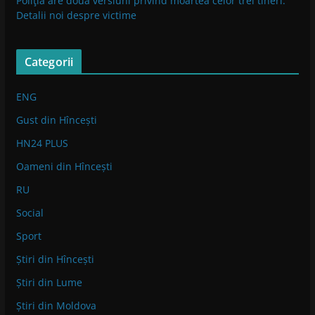
Poliţia are două versiuni privind moartea celor trei tineri.
Detalii noi despre victime
Categorii
ENG
Gust din Hîncești
HN24 PLUS
Oameni din Hîncești
RU
Social
Sport
Știri din Hîncești
Știri din Lume
Știri din Moldova