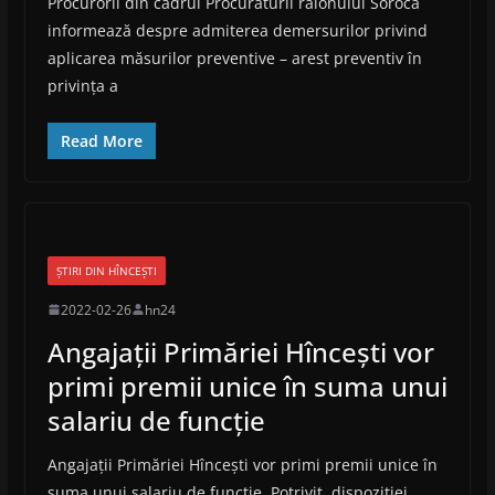
Procurorii din cadrul Procuraturii raionului Soroca
informează despre admiterea demersurilor privind
aplicarea măsurilor preventive – arest preventiv în
privința a
Read More
ȘTIRI DIN HÎNCEȘTI
2022-02-26
hn24
Angajații Primăriei Hîncești vor
primi premii unice în suma unui
salariu de funcție
Angajații Primăriei Hîncești vor primi premii unice în
suma unui salariu de funcție. Potrivit dispoziției