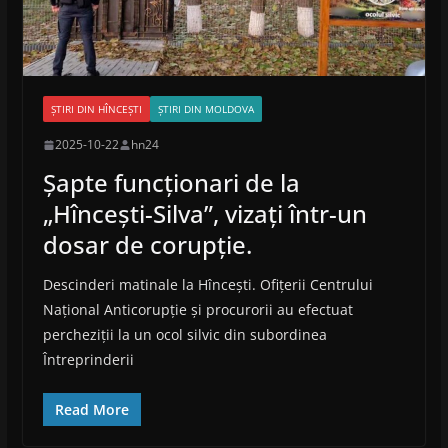
ȘTIRI DIN HÎNCEȘTI
ȘTIRI DIN MOLDOVA
2025-10-22
hn24
Șapte funcționari de la
„Hîncești-Silva”, vizați într-un
dosar de corupție.
Descinderi matinale la Hîncești. Ofițerii Centrului
Național Anticorupție și procurorii au efectuat
percheziții la un ocol silvic din subordinea
Întreprinderii
Read More