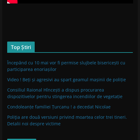
Top Știri
Începând cu 10 mai vor fi permise slujbele bisericești cu
participarea enoriașilor
Video ! Beți și agresivi au spart geamul mașinii de poliție
Consiliul Raional Hîncești a dispus procurarea
dispozitivelor pentru stingerea incendiilor de vegetație
Condoleanțe familiei Țurcanu ! a decedat Nicolae
Poliţia are două versiuni privind moartea celor trei tineri.
Detalii noi despre victime