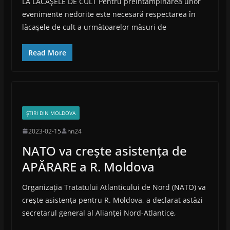
LA LĂCAŞELE DE CULT Pentru preîntâmpinarea unor
evenimente nedorite este necesară respectarea în
lăcaşele de cult a următoarelor măsuri de
Read More
ȘTIRI DIN MOLDOVA
2023-02-15
hn24
NATO va crește asistența de
APĂRARE a R. Moldova
Organizația Tratatului Atlanticului de Nord (NATO) va
crește asistența pentru R. Moldova, a declarat astăzi
secretarul general al Alianței Nord-Atlantice,