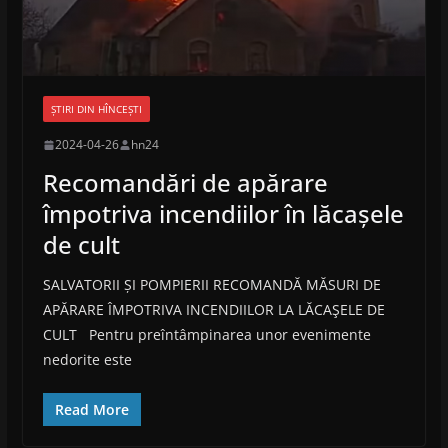
ȘTIRI DIN HÎNCEȘTI
2024-04-26
hn24
Recomandări de apărare
împotriva incendiilor în lăcașele
de cult
SALVATORII ȘI POMPIERII RECOMANDĂ MĂSURI DE
APĂRARE ÎMPOTRIVA INCENDIILOR LA LĂCAŞELE DE
CULT Pentru preîntâmpinarea unor evenimente
nedorite este
Read More