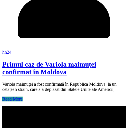
hn24
Primul caz de Variola maimuței
confirmat în Moldova
Variola maimuței a fost confirmată în Republica Moldova, la un
cetățean străin, care s-a deplasat din Statele Unite ale Americii,
Read More