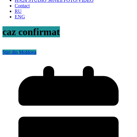
HN24 STUDIO Servicii FOTO/VIDEO
Contact
RU
ENG
caz confirmat
Știri din Moldova