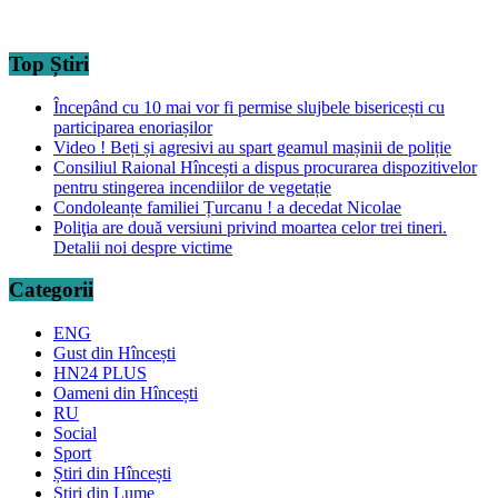
Top Știri
Începând cu 10 mai vor fi permise slujbele bisericești cu
participarea enoriașilor
Video ! Beți și agresivi au spart geamul mașinii de poliție
Consiliul Raional Hîncești a dispus procurarea dispozitivelor
pentru stingerea incendiilor de vegetație
Condoleanțe familiei Țurcanu ! a decedat Nicolae
Poliţia are două versiuni privind moartea celor trei tineri.
Detalii noi despre victime
Categorii
ENG
Gust din Hîncești
HN24 PLUS
Oameni din Hîncești
RU
Social
Sport
Știri din Hîncești
Știri din Lume