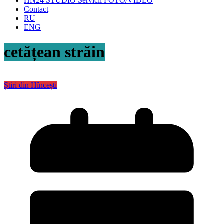
HN24 STUDIO Servicii FOTO/VIDEO
Contact
RU
ENG
cetățean străin
Știri din Hîncești