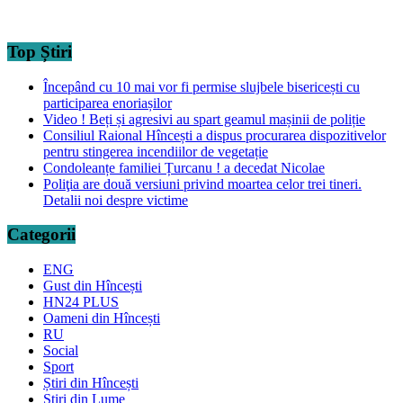
Top Știri
Începând cu 10 mai vor fi permise slujbele bisericești cu
participarea enoriașilor
Video ! Beți și agresivi au spart geamul mașinii de poliție
Consiliul Raional Hîncești a dispus procurarea dispozitivelor
pentru stingerea incendiilor de vegetație
Condoleanțe familiei Țurcanu ! a decedat Nicolae
Poliţia are două versiuni privind moartea celor trei tineri.
Detalii noi despre victime
Categorii
ENG
Gust din Hîncești
HN24 PLUS
Oameni din Hîncești
RU
Social
Sport
Știri din Hîncești
Știri din Lume