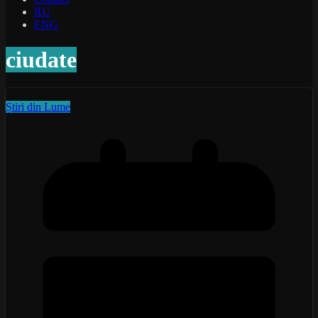
RU
ENG
ciudate
Știri din Lume