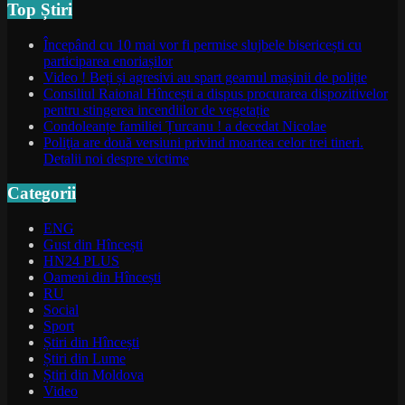
Top Știri
Începând cu 10 mai vor fi permise slujbele bisericești cu
participarea enoriașilor
Video ! Beți și agresivi au spart geamul mașinii de poliție
Consiliul Raional Hîncești a dispus procurarea dispozitivelor
pentru stingerea incendiilor de vegetație
Condoleanțe familiei Țurcanu ! a decedat Nicolae
Poliţia are două versiuni privind moartea celor trei tineri.
Detalii noi despre victime
Categorii
ENG
Gust din Hîncești
HN24 PLUS
Oameni din Hîncești
RU
Social
Sport
Știri din Hîncești
Știri din Lume
Știri din Moldova
Video