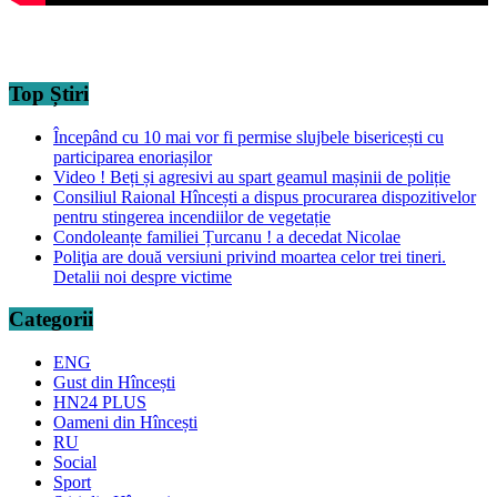
Top Știri
Începând cu 10 mai vor fi permise slujbele bisericești cu
participarea enoriașilor
Video ! Beți și agresivi au spart geamul mașinii de poliție
Consiliul Raional Hîncești a dispus procurarea dispozitivelor
pentru stingerea incendiilor de vegetație
Condoleanțe familiei Țurcanu ! a decedat Nicolae
Poliţia are două versiuni privind moartea celor trei tineri.
Detalii noi despre victime
Categorii
ENG
Gust din Hîncești
HN24 PLUS
Oameni din Hîncești
RU
Social
Sport