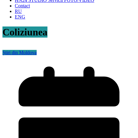
HN24 STUDIO Servicii FOTO/VIDEO
Contact
RU
ENG
Coliziunea
Știri din Moldova