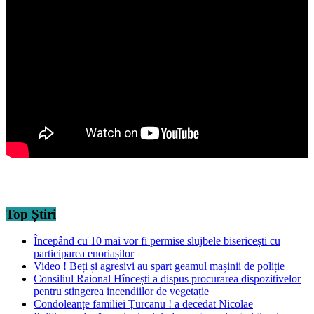
Top Știri
Începând cu 10 mai vor fi permise slujbele bisericești cu
participarea enoriașilor
Video ! Beți și agresivi au spart geamul mașinii de poliție
Consiliul Raional Hîncești a dispus procurarea dispozitivelor
pentru stingerea incendiilor de vegetație
Condoleanțe familiei Țurcanu ! a decedat Nicolae