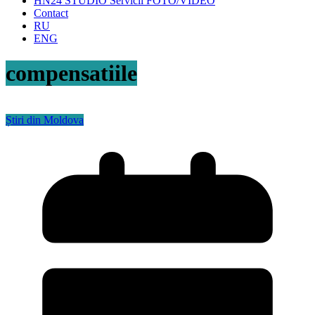
HN24 STUDIO Servicii FOTO/VIDEO
Contact
RU
ENG
compensatiile
Știri din Moldova