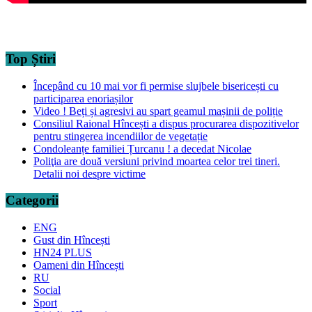
Top Știri
Începând cu 10 mai vor fi permise slujbele bisericești cu
participarea enoriașilor
Video ! Beți și agresivi au spart geamul mașinii de poliție
Consiliul Raional Hîncești a dispus procurarea dispozitivelor
pentru stingerea incendiilor de vegetație
Condoleanțe familiei Țurcanu ! a decedat Nicolae
Poliţia are două versiuni privind moartea celor trei tineri.
Detalii noi despre victime
Categorii
ENG
Gust din Hîncești
HN24 PLUS
Oameni din Hîncești
RU
Social
Sport