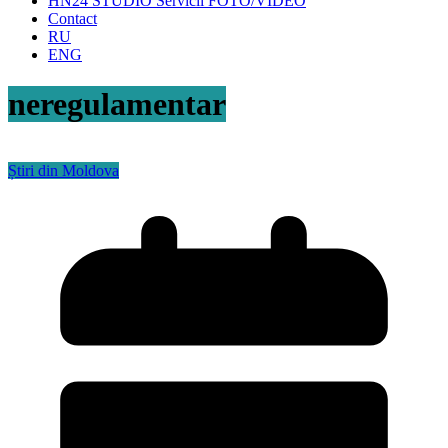
HN24 STUDIO Servicii FOTO/VIDEO
Contact
RU
ENG
neregulamentar
Știri din Moldova