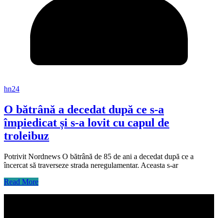
hn24
O bătrână a decedat după ce s-a
împiedicat și s-a lovit cu capul de
troleibuz
Potrivit Nordnews O bătrână de 85 de ani a decedat după ce a
încercat să traverseze strada neregulamentar. Aceasta s-ar
Read More