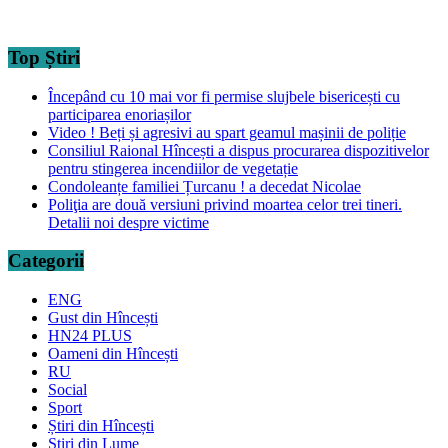
Top Știri
Începând cu 10 mai vor fi permise slujbele bisericești cu
participarea enoriașilor
Video ! Beți și agresivi au spart geamul mașinii de poliție
Consiliul Raional Hîncești a dispus procurarea dispozitivelor
pentru stingerea incendiilor de vegetație
Condoleanțe familiei Țurcanu ! a decedat Nicolae
Poliţia are două versiuni privind moartea celor trei tineri.
Detalii noi despre victime
Categorii
ENG
Gust din Hîncești
HN24 PLUS
Oameni din Hîncești
RU
Social
Sport
Știri din Hîncești
Știri din Lume