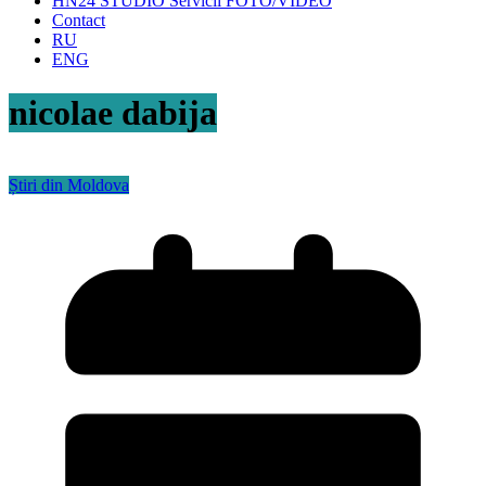
HN24 STUDIO Servicii FOTO/VIDEO
Contact
RU
ENG
nicolae dabija
Știri din Moldova