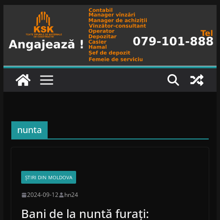
Skip
to
content
nunta
ȘTIRI DIN MOLDOVA
2024-09-12
hn24
Bani de la nuntă furați: