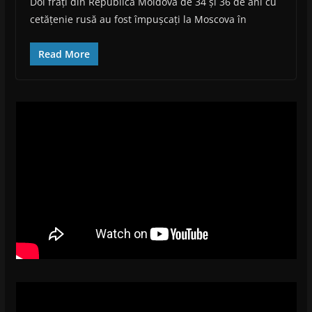
Doi frați din Republica Moldova de 34 și 36 de ani cu
cetățenie rusă au fost împușcați la Moscova în
Read More