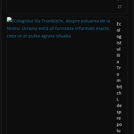
-
27
Ec
ol
og
ist
ul
Ili
a
Tr
o
m
biț
ch
i,
de
sp
re
po
lu