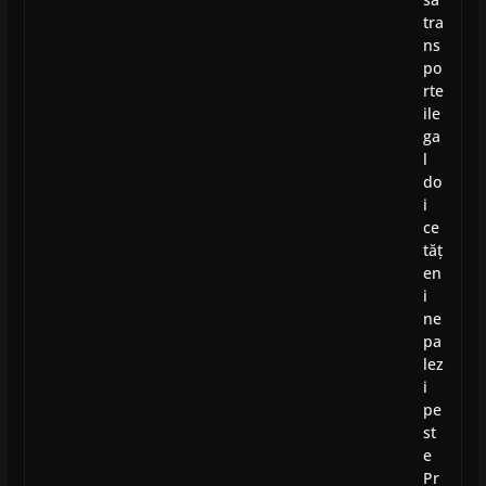
tra
ns
po
rte
ile
ga
l
do
i
ce
tăț
en
i
ne
pa
lez
i
pe
st
e
Pr