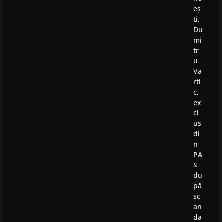
eș
ti,
Du
mi
tr
u
Va
rti
c,
ex
cl
us
di
n
PA
S
du
pă
sc
an
da