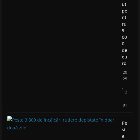
ut
pe
nt
ru
9
00
0
de
eu
ro
20
25
-
12
-
01
Pe
st
e