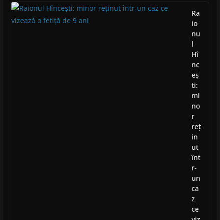
Ra
io
nu
l
Hî
nc
eș
ti:
mi
no
r
reț
in
ut
înt
r-
un
ca
z
ce
viz