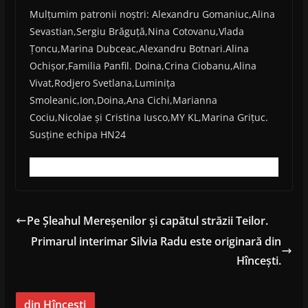
Mulțumim patronii noștri: Alexandru Gomaniuc,Alina
Sevastian,Sergiu Brăguță,Nina Cotovanu,Vlada
Țoncu,Marina Dubceac,Alexandru Botnari.Alina
Ochișor,Familia Panfil. Doina,Crina Ciobanu,Alina
Vivat,Rodjero Svetlana,Luminița
Smoleanic,Ion,Doina,Ana Cichi,Marianna
Cociu,Nicolae și Cristina Iusco,MY KL,Marina Grițuc.
Susține echipa HN24
Pe Șleahul Mereșenilor și capătul străzii Teilor.
Primarul interimar Silvia Radu este originară din
Hîncești.
din Hîncești