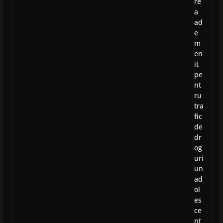
re
a
ad
e
m
en
it
pe
nt
ru
tra
fic
de
dr
og
uri
un
ad
ol
es
ce
nt