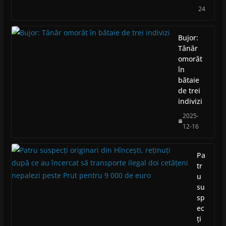
24
Bujor:
Tânăr
omorât
în
bătaie
de trei
indivizi
2025-
12-16
Pa
tr
u
su
sp
ec
ți