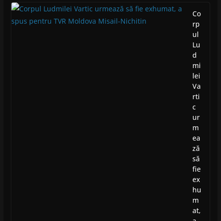
Co
rp
ul
Lu
d
mi
lei
Va
rti
c
ur
m
ea
ză
să
fie
ex
hu
m
at,
a