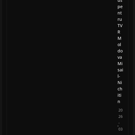
us
pe
nt
ru
TV
R
M
ol
do
va
Mi
sai
l-
Ni
ch
iti
n
20
26
-
03