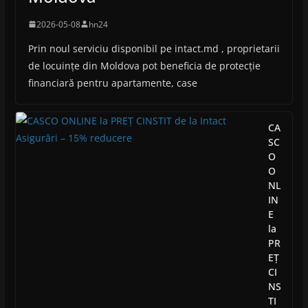
2026-05-08
hn24
Prin noul serviciu disponibil pe intact.md , proprietarii
de locuințe din Moldova pot beneficia de protecție
financiară pentru apartamente, case
CA
SC
O
O
NL
IN
E
la
PR
EȚ
CI
NS
TI