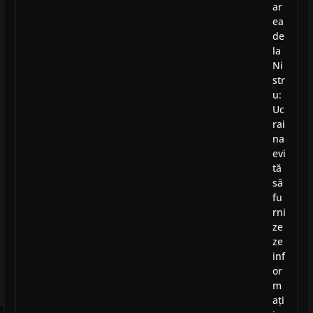
ar
ea
de
la
Ni
str
u:
Uc
rai
na
evi
tă
să
fu
rni
ze
ze
inf
or
m
ați