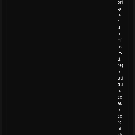
ori
gi
na
ri
di
n
Hî
nc
eș
ti,
reț
in
uți
du
pă
ce
au
în
ce
rc
at
să