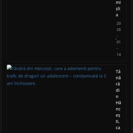
mi
șli
a
20
26
-
01
-
14
Tâ
nă
ră
di
n
Hâ
nc
eș
ti,
ca