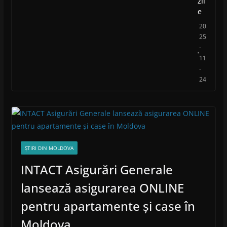
zil
e
20
25
-
11
-
24
ȘTIRI DIN MOLDOVA
INTACT Asigurări Generale
lansează asigurarea ONLINE
pentru apartamente și case în
Moldova