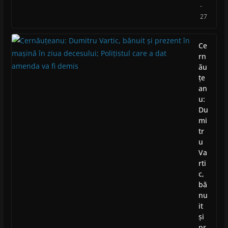
-
27
Ce
rn
ău
țe
an
u:
Du
mi
tr
u
Va
rti
c,
bă
nu
it
și
pr