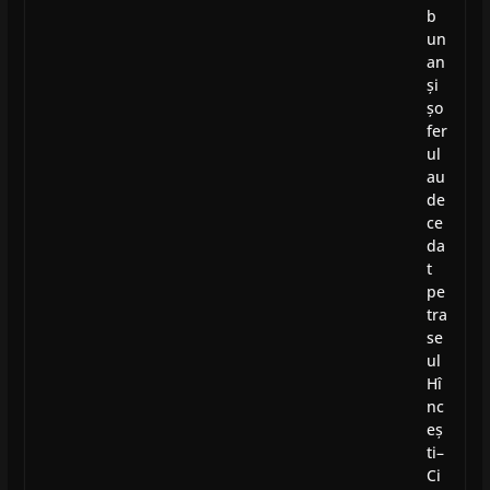
b
un
an
și
șo
fer
ul
au
de
ce
da
t
pe
tra
se
ul
Hî
nc
eș
ti–
Ci