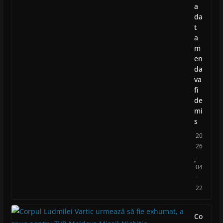
a
da
t
a
m
en
da
va
fi
de
mi
s
20
26
-
04
-
22
Co