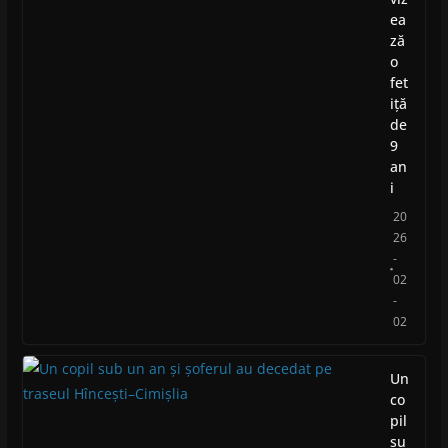
ea
ză
o
fet
iță
de
9
an
i
20
26
-
02
-
02
Un
co
pil
su