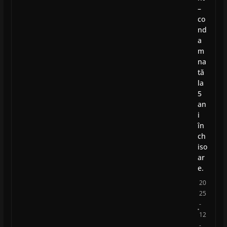
–
co
nd
a
m
na
tă
la
5
an
i
în
ch
iso
ar
e.
20
25
-
12
-