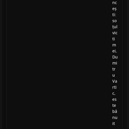
nc
eș
ti:
so
țul
vic
ti
m
ei,
Du
mi
tr
u
Va
rti
c,
es
te
bă
nu
it