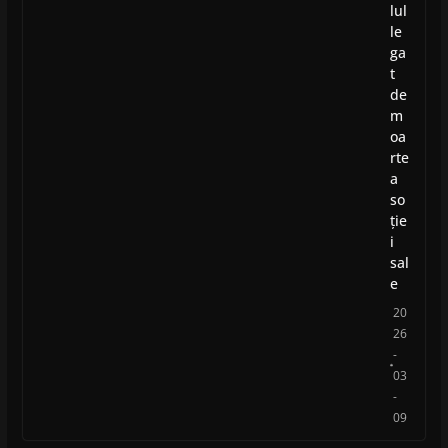
lul
le
ga
t
de
m
oa
rte
a
so
ție
i
sal
e
20
26
-
03
-
09