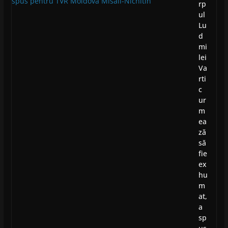
rp
ul
Lu
d
mi
lei
Va
rti
c
ur
m
ea
ză
să
fie
ex
hu
m
at,
a
sp