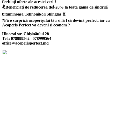
fierbinți oferte ale acestei veri
?
✌
Beneficiați de reducerea de
❗
-20% la toata gama de șindrilă
bituminoasă Tehnonikoli Shinglas
⏳
?
Fă o surpriză acoperișului tău si fă-l să devină perfect, iar cu
Acoperiș Perfect va deveni și econom
?
Hîncești str. Chișinăului 28
Tel.: 078999562 | 078999564
office@acoperisperfect.md