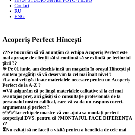
HN24 STUDIO Servicii FOTO/VIDEO
Contact
RU
ENG
Acoperiș Perfect Hîncești
?‍?
Ne bucurăm să vă anunțăm că echipa Acoperiș Perfect este
mai aproape de clienții săi și continuă să se extindă pe teritoriul
țării
??
☀
Pe 01 iunie, am deschis încă un magazin în orașul Hîncești și
suntem pregătiți să vă deservim la cel mai înalt nivel
?
?
La noi veți găsi toate materialele necesare pentru un Acoperiș
Perfect de la A-Z
?
➡
Vă asigurăm că pe lîngă materialele calitative si la cel mai
avantajos preț, aici găsiți si o consultație profesională de la
personalul nostru calificat, care vă va da un raspuns corect,
argumentat și perfect
?
✅
✅
✅
Iar echipele noastre vă vor ajuta sa montați perfect
acoperișul DVS, pentru că
?
MONTAJUL FACE DIFERENȚA
?
?
⏳
Nu ezitați să ne faceți o vizită pentru a beneficia de cele mai