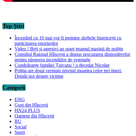
Top Știri
Începând cu 10 mai vor fi permise slujbele bisericești cu
participarea enoriașilor
Video ! Beți și agresivi au spart geamul mașinii de poliție
Consiliul Raional Hîncești a dispus procurarea dispozitivelor
pentru stingerea incendiilor de vegetație
Condoleanțe familiei Țurcanu ! a decedat Nicolae
Poliţia are două versiuni privind moartea celor trei tineri.
Detalii noi despre victime
Categorii
ENG
Gust din Hîncești
HN24 PLUS
Oameni din Hîncești
RU
Social
Sport