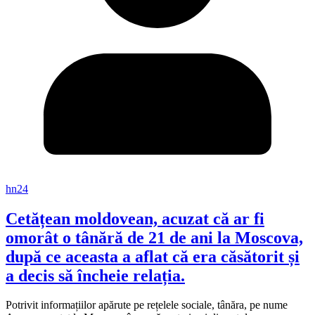
hn24
Cetățean moldovean, acuzat că ar fi
omorât o tânără de 21 de ani la Moscova,
după ce aceasta a aflat că era căsătorit și
a decis să încheie relația.
Potrivit informațiilor apărute pe rețelele sociale, tânăra, pe nume