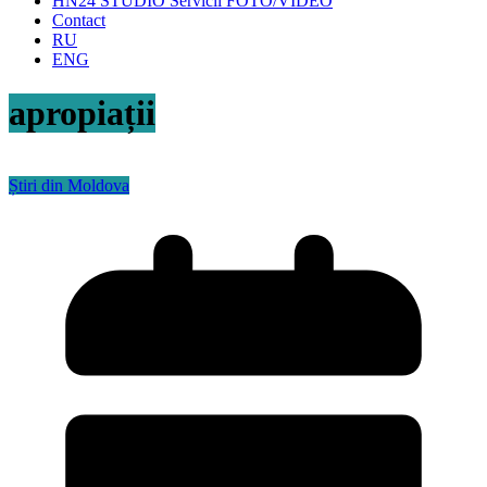
HN24 STUDIO Servicii FOTO/VIDEO
Contact
RU
ENG
apropiații
Știri din Moldova