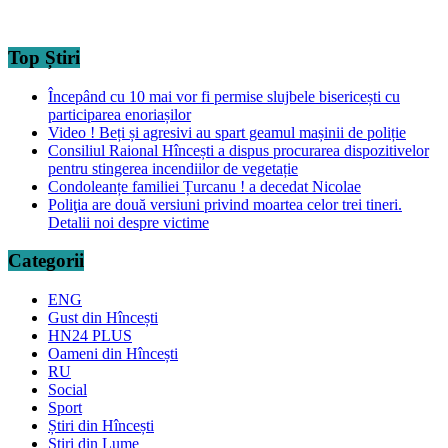
Top Știri
Începând cu 10 mai vor fi permise slujbele bisericești cu
participarea enoriașilor
Video ! Beți și agresivi au spart geamul mașinii de poliție
Consiliul Raional Hîncești a dispus procurarea dispozitivelor
pentru stingerea incendiilor de vegetație
Condoleanțe familiei Țurcanu ! a decedat Nicolae
Poliţia are două versiuni privind moartea celor trei tineri.
Detalii noi despre victime
Categorii
ENG
Gust din Hîncești
HN24 PLUS
Oameni din Hîncești
RU
Social
Sport
Știri din Hîncești
Știri din Lume