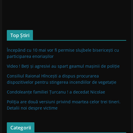
Top Știri
Începând cu 10 mai vor fi permise slujbele bisericești cu
participarea enoriașilor
Video ! Beți și agresivi au spart geamul mașinii de poliție
Consiliul Raional Hîncești a dispus procurarea
dispozitivelor pentru stingerea incendiilor de vegetație
Condoleanțe familiei Țurcanu ! a decedat Nicolae
Poliţia are două versiuni privind moartea celor trei tineri.
Detalii noi despre victime
Categorii