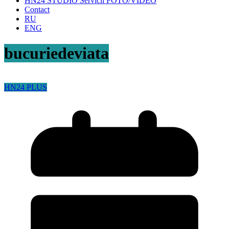
HN24 STUDIO Servicii FOTO/VIDEO
Contact
RU
ENG
bucuriedeviata
HN24 PLUS