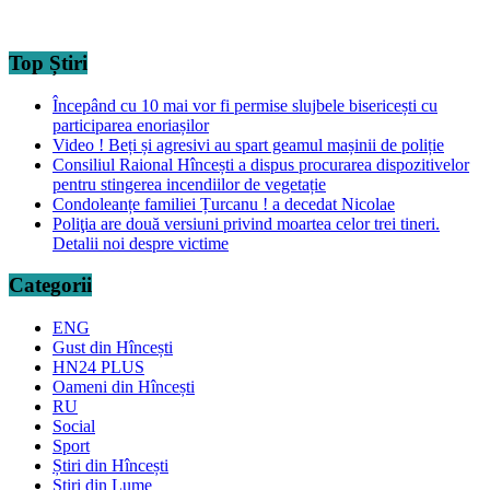
Top Știri
Începând cu 10 mai vor fi permise slujbele bisericești cu
participarea enoriașilor
Video ! Beți și agresivi au spart geamul mașinii de poliție
Consiliul Raional Hîncești a dispus procurarea dispozitivelor
pentru stingerea incendiilor de vegetație
Condoleanțe familiei Țurcanu ! a decedat Nicolae
Poliţia are două versiuni privind moartea celor trei tineri.
Detalii noi despre victime
Categorii
ENG
Gust din Hîncești
HN24 PLUS
Oameni din Hîncești
RU
Social
Sport
Știri din Hîncești
Știri din Lume