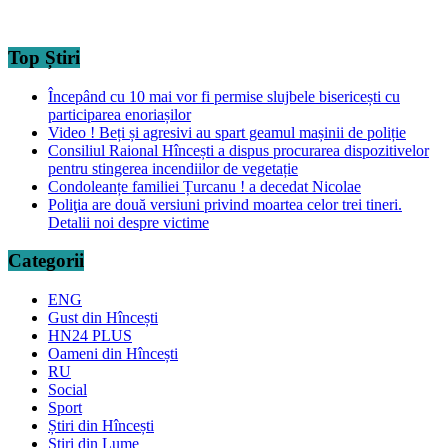
Top Știri
Începând cu 10 mai vor fi permise slujbele bisericești cu
participarea enoriașilor
Video ! Beți și agresivi au spart geamul mașinii de poliție
Consiliul Raional Hîncești a dispus procurarea dispozitivelor
pentru stingerea incendiilor de vegetație
Condoleanțe familiei Țurcanu ! a decedat Nicolae
Poliţia are două versiuni privind moartea celor trei tineri.
Detalii noi despre victime
Categorii
ENG
Gust din Hîncești
HN24 PLUS
Oameni din Hîncești
RU
Social
Sport
Știri din Hîncești
Știri din Lume