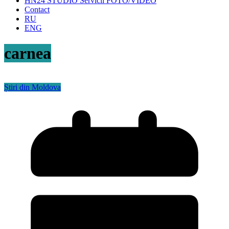
HN24 STUDIO Servicii FOTO/VIDEO
Contact
RU
ENG
carnea
Știri din Moldova