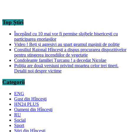
Top Știri
Începând cu 10 mai vor fi permise slujbele bisericești cu
participarea enoriașilor
Video ! Beți și agresivi au spart geamul mașinii de poliție
Consiliul Raional Hîncești a dispus procurarea dispozitivelor
pentru stingerea incendiilor de vegetație
Condoleanțe familiei Țurcanu ! a decedat Nicolae
Poliţia are două versiuni privind moartea celor trei tineri.
Detalii noi despre victime
Categorii
ENG
Gust din Hîncești
HN24 PLUS
Oameni din Hîncești
RU
Social
Sport
Știri din Hîncești