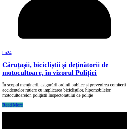
hn24
Căruțașii, bicicliștii și deținătorii de
motocultoare, în vizorul Poliției
În scopul menținerii, asigurării ordinii publice și prevenirea comiterii
accidentelor rutiere cu implicarea bicicliștilor, hipomobilelor,
motocultoarelor, polițiștii Inspectoratului de poliție
Read More