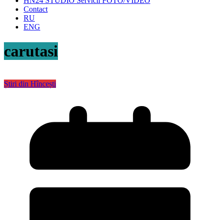
HN24 STUDIO Servicii FOTO/VIDEO
Contact
RU
ENG
carutasi
Știri din Hîncești