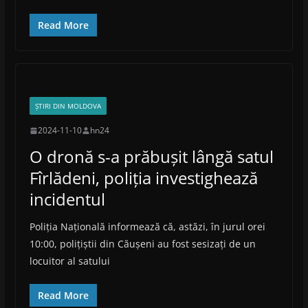
Read More
ȘTIRI DIN MOLDOVA
2024-11-10
hn24
O dronă s-a prăbușit lângă satul
Fîrlădeni, poliția investighează
incidentul
Poliția Națională informează că, astăzi, în jurul orei
10:00, polițiștii din Căușeni au fost sesizați de un
locuitor al satului
Read More