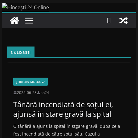
Skip
to
content
causeni
ȘTIRI DIN MOLDOVA
2025-06-23
hn24
Tânără incendiată de soțul ei,
ajunsă în stare gravă la spital
O tânără a ajuns la spital în stgare gravă, după ce a
fost incendiată de către soțul său. Cazul a