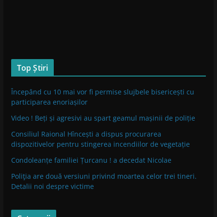
Top Știri
Începând cu 10 mai vor fi permise slujbele bisericești cu
participarea enoriașilor
Video ! Beți și agresivi au spart geamul mașinii de poliție
Consiliul Raional Hîncești a dispus procurarea
dispozitivelor pentru stingerea incendiilor de vegetație
Condoleanțe familiei Țurcanu ! a decedat Nicolae
Poliţia are două versiuni privind moartea celor trei tineri.
Detalii noi despre victime