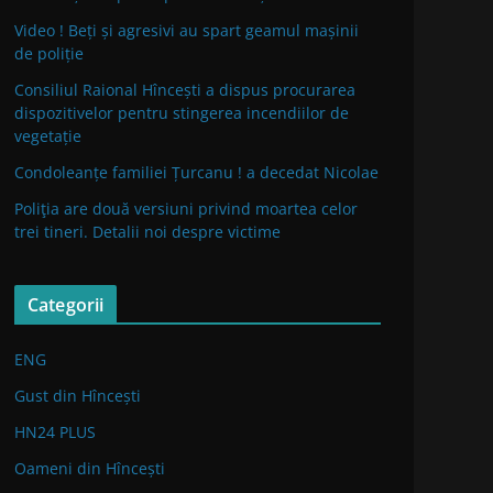
Video ! Beți și agresivi au spart geamul mașinii
de poliție
Consiliul Raional Hîncești a dispus procurarea
dispozitivelor pentru stingerea incendiilor de
vegetație
Condoleanțe familiei Țurcanu ! a decedat Nicolae
Poliţia are două versiuni privind moartea celor
trei tineri. Detalii noi despre victime
Categorii
ENG
Gust din Hîncești
HN24 PLUS
Oameni din Hîncești