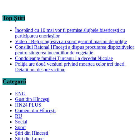
Top Știri
Începând cu 10 mai vor fi permise slujbele bisericești cu
participarea enoriașilor
Video ! Beți și agresivi au spart geamul mașinii de poliție
Consiliul Raional Hîncești a dispus procurarea dispozitivelor
pentru stingerea incendiilor de vegetație
Condoleanțe familiei Țurcanu ! a decedat Nicolae
Poliţia are două versiuni privind moartea celor trei tineri.
Detalii noi despre victime
Categorii
ENG
Gust din Hîncești
HN24 PLUS
Oameni din Hîncești
RU
Social
Sport
Știri din Hîncești
Știri din Lume