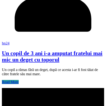
hn24
Un copil de 3 ani i-a amputat fratelui mai
mic un deget cu toporul
Un copil a rămas fără un deget, după ce acesta i-ar fi fost tăiat de
către fratele său mai mare.
Read More