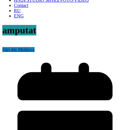
HN24 STUDIO Servicii FOTO/VIDEO
Contact
RU
ENG
amputat
Știri din Moldova