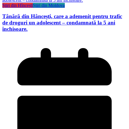
Știri din Hîncești
Știri din Moldova
Tânără din Hâncești, care a ademenit pentru trafic
de droguri un adolescent – condamnată la 5 ani
închisoare.