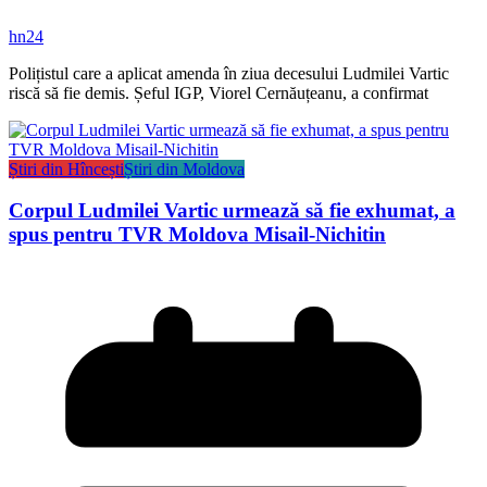
hn24
Polițistul care a aplicat amenda în ziua decesului Ludmilei Vartic
riscă să fie demis. Șeful IGP, Viorel Cernăuțeanu, a confirmat
Știri din Hîncești
Știri din Moldova
Corpul Ludmilei Vartic urmează să fie exhumat, a
spus pentru TVR Moldova Misail-Nichitin