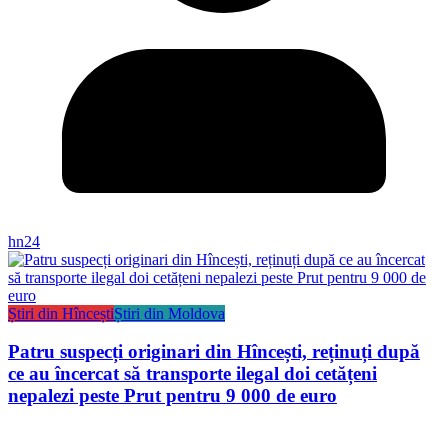
hn24
Știri din Hîncești
Știri din Moldova
Patru suspecți originari din Hîncești, reținuți după
ce au încercat să transporte ilegal doi cetățeni
nepalezi peste Prut pentru 9 000 de euro