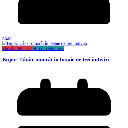
hn24
Știri din Hîncești
Știri din Moldova
Bujor: Tânăr omorât în bătaie de trei indivizi