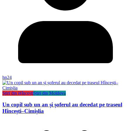
hn24
Știri din Hîncești
Știri din Moldova
Un copil sub un an și șoferul au decedat pe traseul
Hîncești–Cimișlia