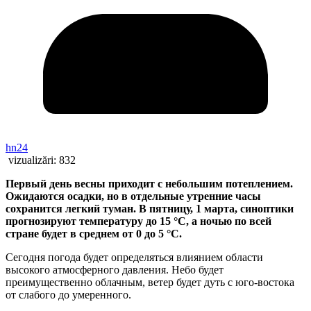
hn24
vizualizări:
832
Первый день весны приходит с небольшим потеплением.
Ожидаются осадки, но в отдельные утренние часы
сохранится легкий туман. В пятницу, 1 марта, синоптики
прогнозируют температуру до 15 °C, а ночью по всей
стране будет в среднем от 0 до 5 °C.
Сегодня погода будет определяться влиянием области
высокого атмосферного давления. Небо будет
преимущественно облачным, ветер будет дуть с юго-востока
от слабого до умеренного.