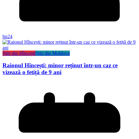
hn24
Știri din Hîncești
Știri din Moldova
Raionul Hîncești: minor reținut într-un caz ce
vizează o fetiță de 9 ani