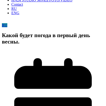
HN24 STUDIO Servicii FOTO/VIDEO
Contact
RU
ENG
RU
Какой будет погода в первый день
весны.