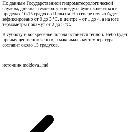
По данным Государственной гидрометеорологической
службы, дневная температура воздуха будет колебаться в
пределах 10-15 градусов Цельсия. На севере ночью будет
зафиксировано от 0 до 3 °C, в центре – от 1 до 4, а на юге
термометры покажут от 2 до 5 °C.
В субботу и воскресенье погода останется теплой. Небо будет
преимущественно ясным, а максимальная температура
составит около 13 градусов.
источник moldova1.md