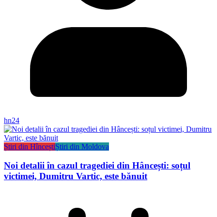
hn24
Știri din Hîncești
Știri din Moldova
Noi detalii în cazul tragediei din Hâncești: soțul
victimei, Dumitru Vartic, este bănuit