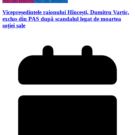
Știri din Hîncești
Știri din Moldova
Vicepreședintele raionului Hîncești, Dumitru Vartic,
exclus din PAS după scandalul legat de moartea
soției sale