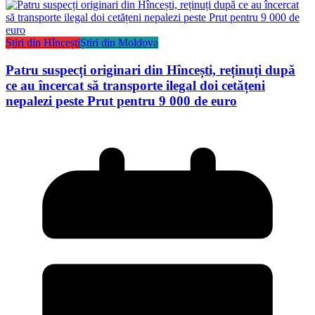
Știri din Hîncești
Știri din Moldova
Patru suspecți originari din Hîncești, reținuți după
ce au încercat să transporte ilegal doi cetățeni
nepalezi peste Prut pentru 9 000 de euro