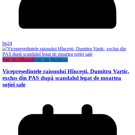
hn24
Știri din Hîncești
Știri din Moldova
Vicepreședintele raionului Hîncești, Dumitru Vartic,
exclus din PAS după scandalul legat de moartea
soției sale