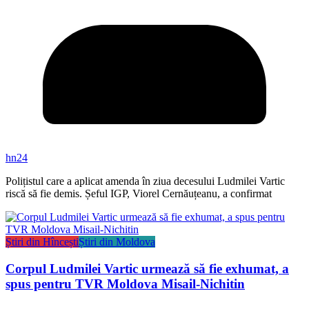
hn24
Polițistul care a aplicat amenda în ziua decesului Ludmilei Vartic
riscă să fie demis. Șeful IGP, Viorel Cernăuțeanu, a confirmat
Știri din Hîncești
Știri din Moldova
Corpul Ludmilei Vartic urmează să fie exhumat, a
spus pentru TVR Moldova Misail-Nichitin