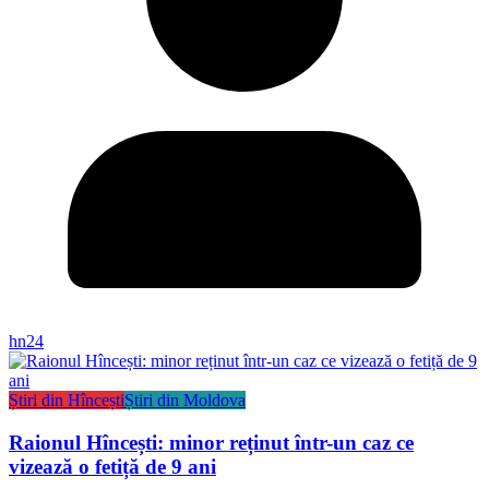
hn24
Știri din Hîncești
Știri din Moldova
Raionul Hîncești: minor reținut într-un caz ce
vizează o fetiță de 9 ani