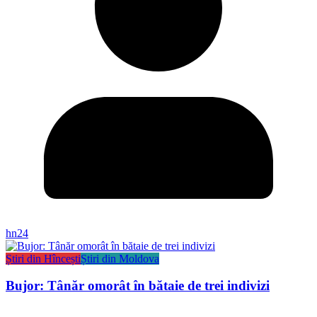
hn24
Știri din Hîncești
Știri din Moldova
Bujor: Tânăr omorât în bătaie de trei indivizi