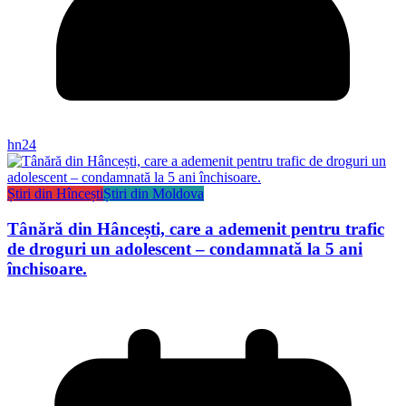
hn24
Știri din Hîncești
Știri din Moldova
Tânără din Hâncești, care a ademenit pentru trafic
de droguri un adolescent – condamnată la 5 ani
închisoare.