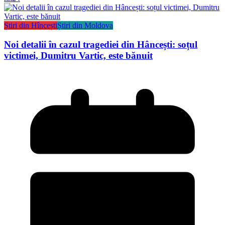
Știri din Hîncești
Știri din Moldova
Noi detalii în cazul tragediei din Hâncești: soțul
victimei, Dumitru Vartic, este bănuit