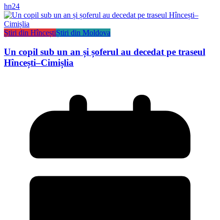
hn24
Știri din Hîncești
Știri din Moldova
Un copil sub un an și șoferul au decedat pe traseul
Hîncești–Cimișlia