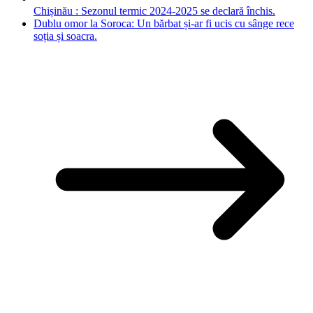
Chișinău : Sezonul termic 2024-2025 se declară închis.
Dublu omor la Soroca: Un bărbat și-ar fi ucis cu sânge rece
soția și soacra.