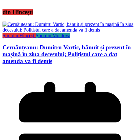
din Hîncești
Știri din Hîncești
Știri din Moldova
Cernăuțeanu: Dumitru Vartic, bănuit și prezent în
mașină în ziua decesului; Polițistul care a dat
amenda va fi demis