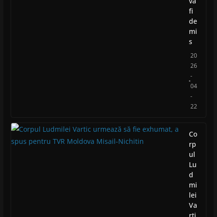
va
fi
de
mi
s
20
26
-
04
-
22
Co
rp
ul
Lu
d
mi
lei
Va
rti