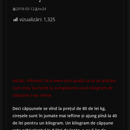
2018-05-12
hn24
vizualizări:
1,325
Astăzi, Hîncești 24 a mers prin piață ca să vă arătăm
cum stau lucrurile la cumpărarea unui kilogram de
căpșune s-au cireșe.
Deci căpșunele se vînd la prețul de 80 de lei kg,
cireșele sunt în jumate mai ieftine și ajung pînă la 40
de lei pentru un kilogram. Un kilogram de căpșune