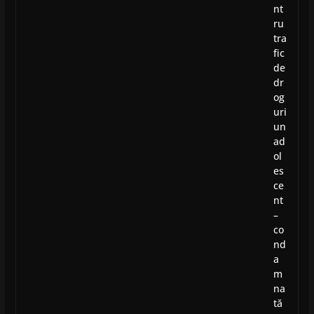
nt
ru
tra
fic
de
dr
og
uri
un
ad
ol
es
ce
nt
–
co
nd
a
m
na
tă