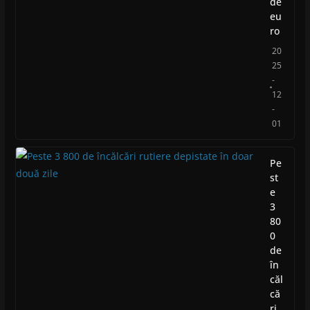
de
eu
ro
20
25
-
12
-
01
Pe
st
e
3
80
0
de
în
căl
că
ri