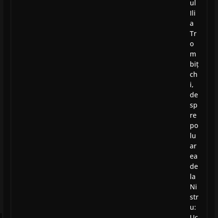
ul
Ili
a
Tr
o
m
biț
ch
i,
de
sp
re
po
lu
ar
ea
de
la
Ni
str
u:
Uc