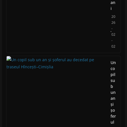
an
i
20
26
-
02
-
02
Un
co
pil
su
b
un
an
și
șo
fer
ul