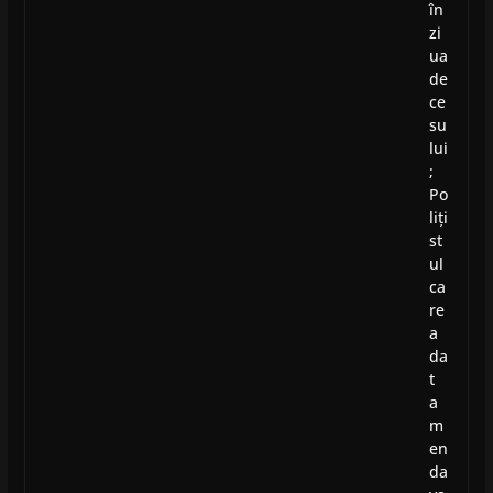
în
zi
ua
de
ce
su
lui
;
Po
liți
st
ul
ca
re
a
da
t
a
m
en
da