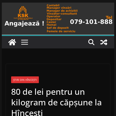
Skip
to
content
ȘTIRI DIN HÎNCEȘTI
80 de lei pentru un
kilogram de căpșune la
Hîncești