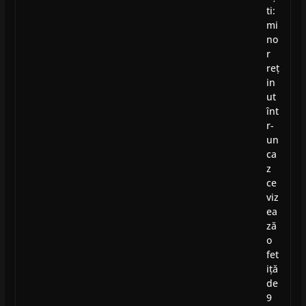
ti:
mi
no
r
reț
in
ut
înt
r-
un
ca
z
ce
viz
ea
ză
o
fet
iță
de
9