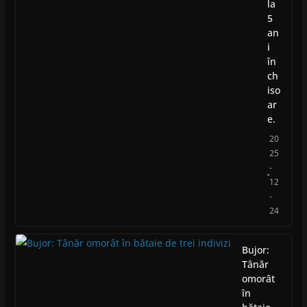
la
5
an
i
în
ch
iso
ar
e.
20
25
-
12
-
24
Bujor:
Tânăr
omorât
în