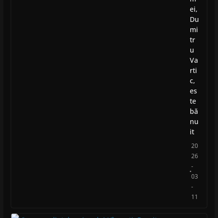
ei,
Du
mi
tr
u
Va
rti
c,
es
te
bă
nu
it
20
26
-
03
-
11