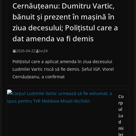
Cernăuțeanu: Dumitru Vartic,
bănuit și prezent în mașină în
ziua decesului; Polițistul care a
dat amenda va fi demis
2026-04-22
hn24
Polițistul care a aplicat amenda în ziua decesului
Ludmilei Vartic riscă să fie demis. Șeful IGP, Viorel
Cernăuțeanu, a confirmat
Co
rp
ul
Lu
d
mi
lei