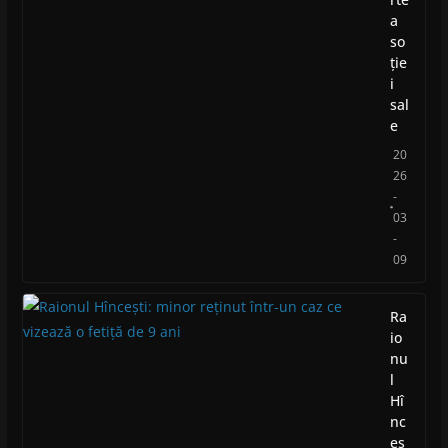
a
so
ție
i
sal
e
20
26
-
03
-
09
Ra
io
nu
l
Hî
nc
eș