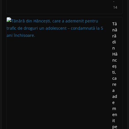
-
14
Tâ
nă
ră
di
n
Hâ
nc
eș
ti,
ca
re
a
ad
e
m
en
it
pe