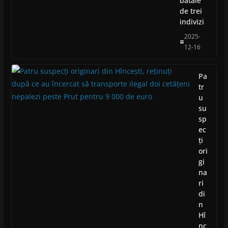
bătaie
de trei
indivizi
2025-
12-16
Pa
tr
u
su
sp
ec
ți
ori
gi
na
ri
di
n
Hî
nc