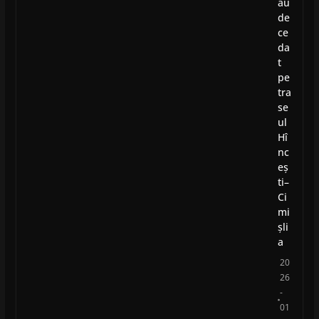
au
de
ce
da
t
pe
tra
se
ul
Hî
nc
eș
ti–
Ci
mi
șli
a
20
26
-
01