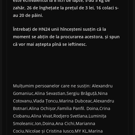
este echivalentul la 8 litri de lapte, s-au 5 kg de
zahăr, 26 de înghețate la prețul de 3 lei, 16 colaci s-
au 20 de pâini.
Întrebați de HN24 unii hînceșteni susțin că la
moment se abțin de la procurarea acestora, și spun
că vor mai aștepta pînă se ieftinesc.
Mulțumim persoanelor care ne susțin: Alexandru
Gomaniuc,Alina Sevastian,Sergiu Brăguță,Nina
Cotovanu,Vlada Țoncu,Marina Dubceac,Alexandru
Botnari.Alina Ochișor,Familia Panfil. Doina,Crina
Ciobanu,Alina Vivat,Rodjero Svetlana,Luminița
Smoleanic,Ion,Doina,Ana Cichi,Marianna
Cociu,Nicolae și Cristina Iusco,MY KL,Marina