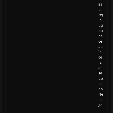
eș
ti,
reț
in
uți
du
pă
ce
au
în
ce
rc
at
să
tra
ns
po
rte
ile
ga
l