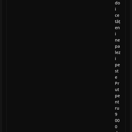
do
i
ce
tăț
en
i
ne
pa
lez
i
pe
st
e
Pr
ut
pe
nt
ru
9
00
0