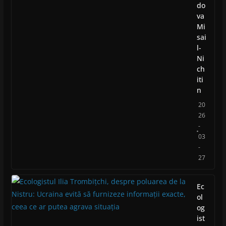
do
va
Mi
sai
l-
Ni
ch
iti
n
20
26
-
03
-
27
Ec
ol
og
ist