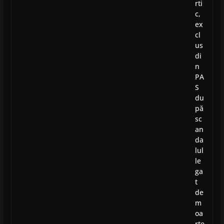
rti
c,
ex
cl
us
di
n
PA
S
du
pă
sc
an
da
lul
le
ga
t
de
m
oa
rte