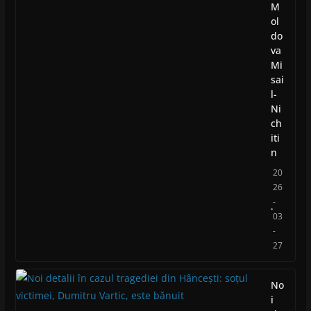
M
ol
do
va
Mi
sai
l-
Ni
ch
iti
n
20
26
-
03
-
27
No
i