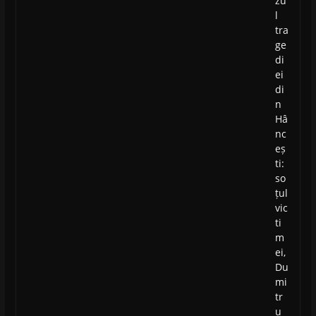
zu
l
tra
ge
di
ei
di
n
Hâ
nc
eș
ti:
so
țul
vic
ti
m
ei,
Du
mi
tr
u