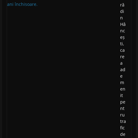
ră
di
n
Hâ
nc
eș
ti,
ca
re
a
ad
e
m
en
it
pe
nt
ru
tra
fic
de