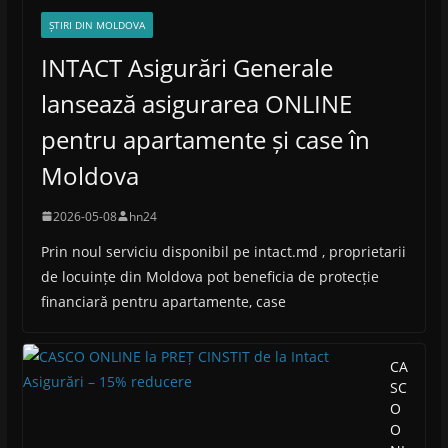
ȘTIRI DIN MOLDOVA
INTACT Asigurări Generale
lansează asigurarea ONLINE
pentru apartamente și case în
Moldova
2026-05-08
hn24
Prin noul serviciu disponibil pe intact.md , proprietarii
de locuințe din Moldova pot beneficia de protecție
financiară pentru apartamente, case
CA
SC
O
O