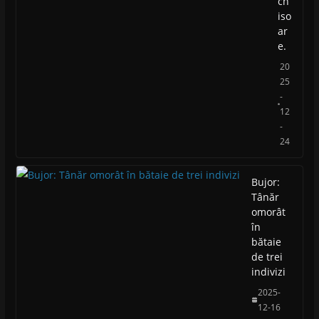
ch
iso
ar
e.
20
25
-
12
-
24
Bujor:
Tânăr
omorât
în
bătaie
de trei
indivizi
2025-
12-16