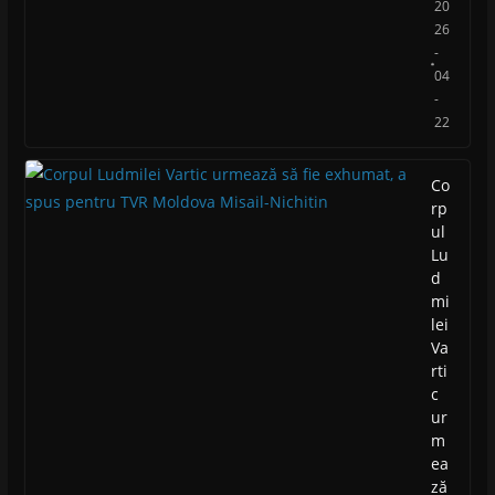
20
26
-
04
-
22
Co
rp
ul
Lu
d
mi
lei
Va
rti
c
ur
m
ea
ză