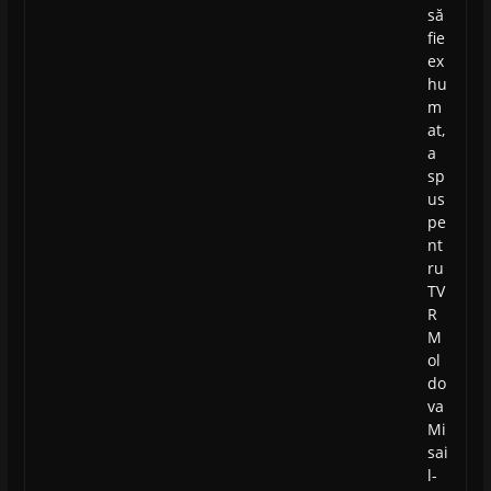
să
fie
ex
hu
m
at,
a
sp
us
pe
nt
ru
TV
R
M
ol
do
va
Mi
sai
l-