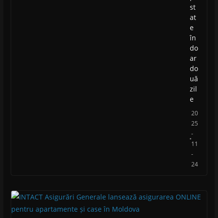
st
at
e
în
do
ar
do
uă
zil
e
20
25
-
11
-
24