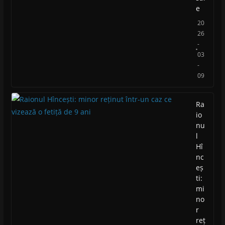
e
20
26
-
03
-
09
Ra
io
nu
l
Hî
nc
eș
ti:
mi
no
r
reț