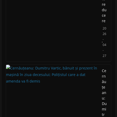
re
du
ce
re
20
26
-
04
-
27
Ce
rn
ău
țe
an
u:
Du
mi
tr