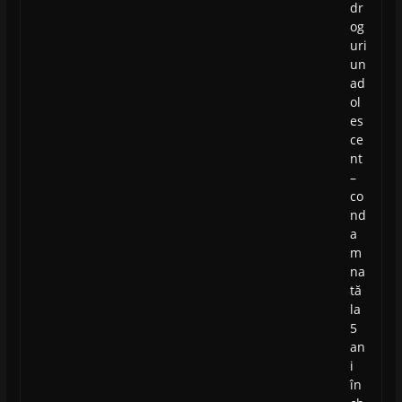
dr
og
uri
un
ad
ol
es
ce
nt
–
co
nd
a
m
na
tă
la
5
an
i
în