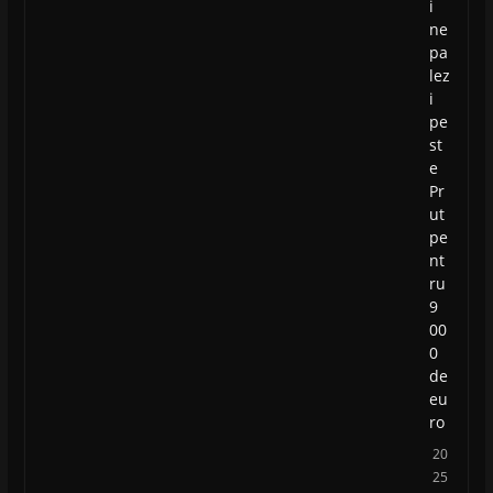
i
ne
pa
lez
i
pe
st
e
Pr
ut
pe
nt
ru
9
00
0
de
eu
ro
20
25