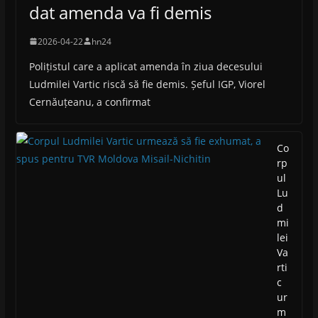
dat amenda va fi demis
2026-04-22
hn24
Polițistul care a aplicat amenda în ziua decesului
Ludmilei Vartic riscă să fie demis. Șeful IGP, Viorel
Cernăuțeanu, a confirmat
Co
rp
ul
Lu
d
mi
lei
Va
rti
c
ur
m