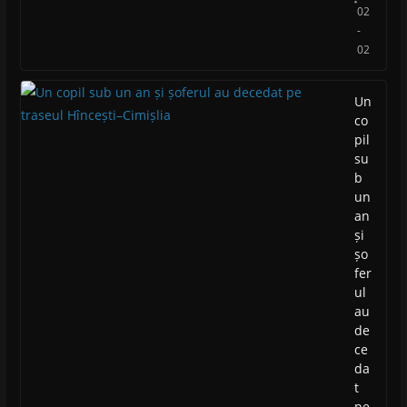
02
-
02
Un
co
pil
su
b
un
an
și
șo
fer
ul
au
de
ce
da
t
pe