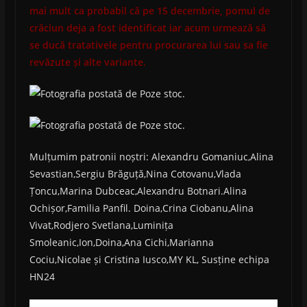
mai mult ca probabil că pe 15 decembrie, pomul de
crăciun deja a fost identificat iar acum urmează să
se ducă tratativele pentru procurarea lui sau sa fie
revăzute și alte variante.
Mulțumim patronii noștri: Alexandru Gomaniuc,Alina
Sevastian,Sergiu Brăguță,Nina Cotovanu,Vlada
Țoncu,Marina Dubceac,Alexandru Botnari.Alina
Ochișor,Familia Panfil. Doina,Crina Ciobanu,Alina
Vivat,Rodjero Svetlana,Luminița
Smoleanic,Ion,Doina,Ana Cichi,Marianna
Cociu,Nicolae și Cristina Iusco,MY KL, Susține echipa
HN24