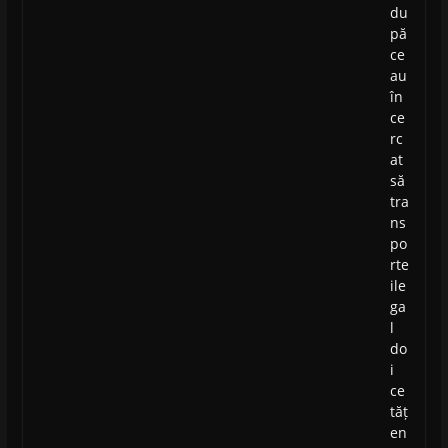
du
pă
ce
au
în
ce
rc
at
să
tra
ns
po
rte
ile
ga
l
do
i
ce
tăț
en