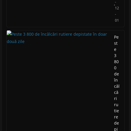
-
12
-
01
Pe
st
e
3
80
0
de
în
căl
că
ri
ru
tie
re
de
pi