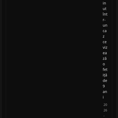
in
ut
înt
r-
un
ca
z
ce
viz
ea
ză
o
fet
iță
de
9
an
i
20
26
-