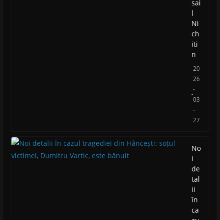
sai
l-
Ni
ch
iti
n
20
26
-
03
-
27
No
i
de
tal
ii
în
ca