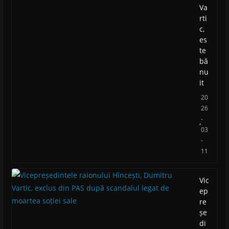
Va
rti
c,
es
te
bă
nu
it
20
26
-
03
-
11
Vic
ep
re
șe
di