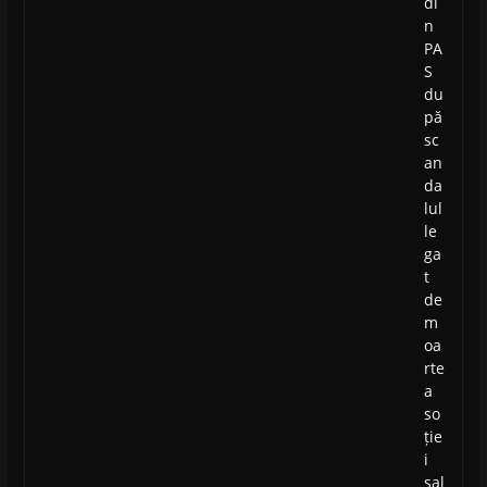
di
n
PA
S
du
pă
sc
an
da
lul
le
ga
t
de
m
oa
rte
a
so
ție
i
sal