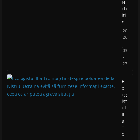
Ni
ch
iti
n
20
26
-
03
-
27
Ec
ol
og
ist
ul
Ili
a
Tr
o