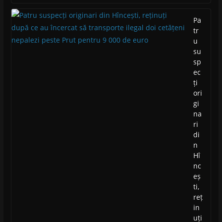
Pa
tr
u
su
sp
ec
ți
ori
gi
na
ri
di
n
Hî
nc
eș
ti,
reț
in
uți