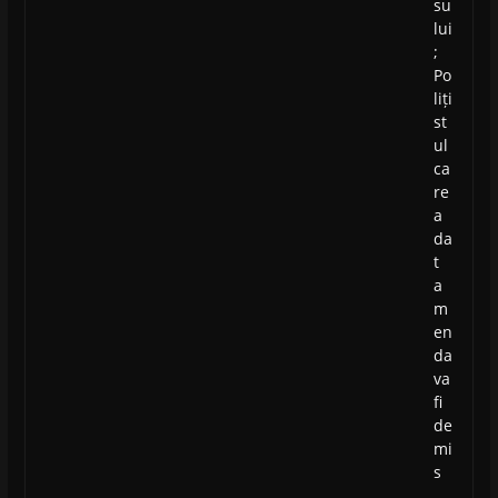
su
lui
;
Po
liți
st
ul
ca
re
a
da
t
a
m
en
da
va
fi
de
mi
s