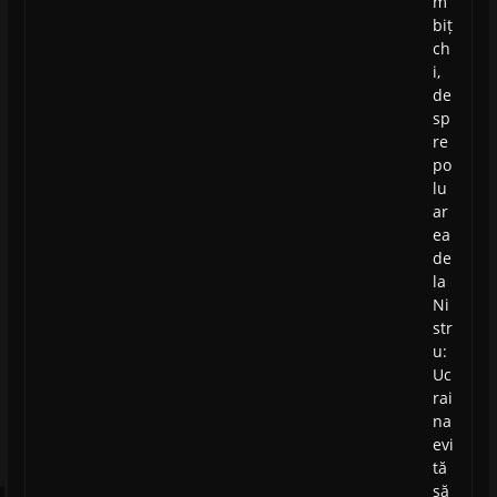
m
biț
ch
i,
de
sp
re
po
lu
ar
ea
de
la
Ni
str
u:
Uc
rai
na
evi
tă
să