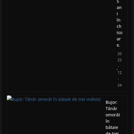
5
an
i
în
ch
iso
ar
e.
20
25
-
12
-
24
Bujor:
Tânăr
omorât
în
bătaie
de trei