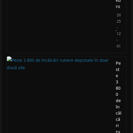
eu
ro
20
25
-
12
-
01
Pe
st
e
3
80
0
de
în
căl
că
ri
ru