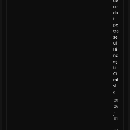
de
ce
da
t
pe
tra
se
ul
Hî
nc
eș
ti–
Ci
mi
șli
a
20
26
-
01
-