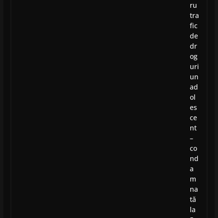
ru
tra
fic
de
dr
og
uri
un
ad
ol
es
ce
nt
–
co
nd
a
m
na
tă
la