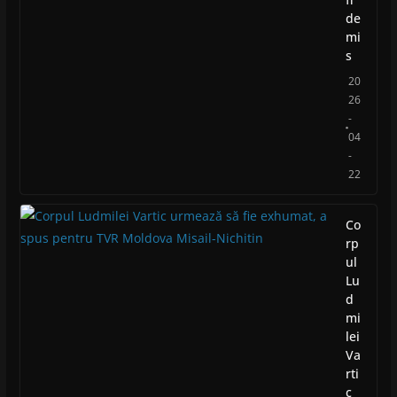
de
mi
s
20
26
-
04
-
22
Co
rp
ul
Lu
d
mi
lei
Va
rti
c