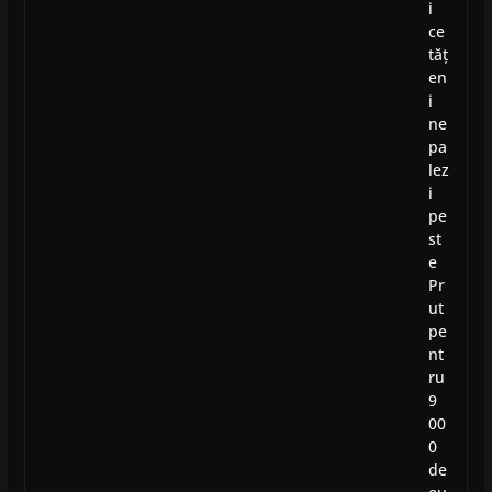
i
ce
tăț
en
i
ne
pa
lez
i
pe
st
e
Pr
ut
pe
nt
ru
9
00
0
de