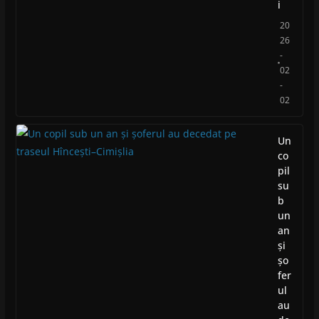
i
20
26
-
02
-
02
Un
co
pil
su
b
un
an
și
șo
fer
ul
au