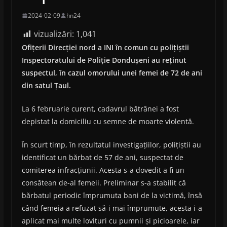
2024-02-09
hn24
vizualizări:
1,041
Ofițerii Direcției nord a INI în comun cu polițiștii
Inspectoratului de Poliție Dondușeni au reținut
suspectul, în cazul omorului unei femei de 72 de ani
din satul Țaul.
La 6 februarie curent, cadavrul bătrânei a fost
depistat la domiciliu cu semne de moarte violentă.
În scurt timp, în rezultatul investigațiilor, polițiștii au
identificat un bărbat de 57 de ani, suspectat de
comiterea infracțiunii. Acesta s-a dovedit a fi un
consătean de-al femeii. Preliminar s-a stabilit că
bărbatul periodic împrumuta bani de la victimă, însă
când femeia a refuzat să-i mai împrumute, acesta i-a
aplicat mai multe lovituri cu pumnii și picioarele, iar