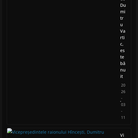
Du
mi
tr
u
Va
rti
c,
es
te
bă
nu
it
20
26
-
03
-
11
Vi