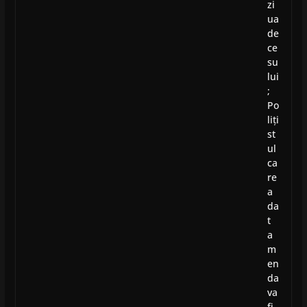
zi
ua
de
ce
su
lui
;
Po
liți
st
ul
ca
re
a
da
t
a
m
en
da
va
fi