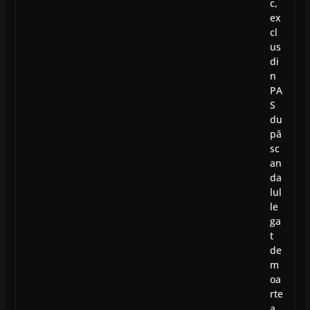
c,
ex
cl
us
di
n
PA
S
du
pă
sc
an
da
lul
le
ga
t
de
m
oa
rte
a