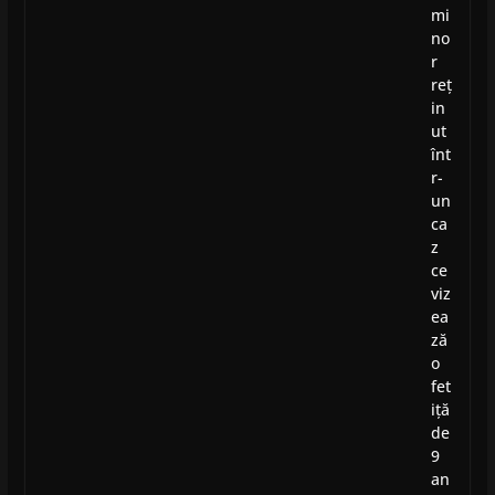
mi
no
r
reț
in
ut
înt
r-
un
ca
z
ce
viz
ea
ză
o
fet
iță
de
9
an