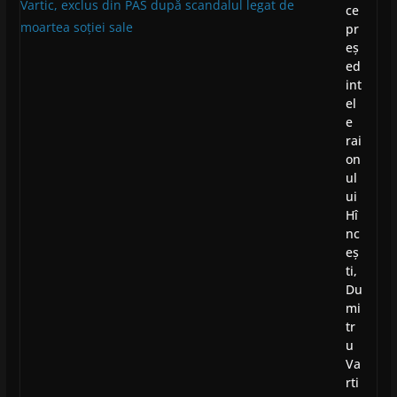
ce
pr
eș
ed
int
el
e
rai
on
ul
ui
Hî
nc
eș
ti,
Du
mi
tr
u
Va
rti