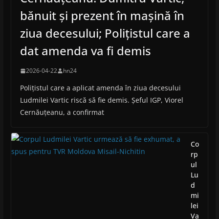
bănuit și prezent în mașină în
ziua decesului; Polițistul care a
dat amenda va fi demis
2026-04-22
hn24
Polițistul care a aplicat amenda în ziua decesului
Ludmilei Vartic riscă să fie demis. Șeful IGP, Viorel
Cernăuțeanu, a confirmat
Co
rp
ul
Lu
d
mi
lei
Va