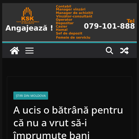
Skip
to
content
ȘTIRI DIN MOLDOVA
A ucis o bătrână pentru
că nu a vrut să-i
împrumute bani