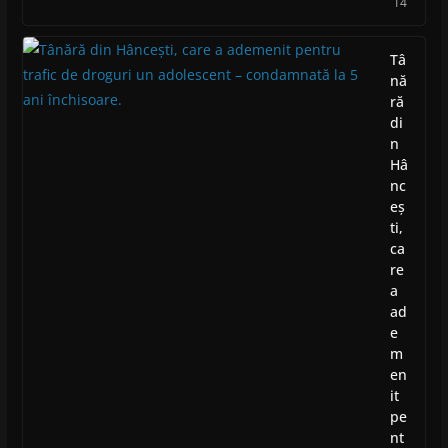
14
Tâ
nă
ră
di
n
Hâ
nc
eș
ti,
ca
re
a
ad
e
m
en
it
pe
nt