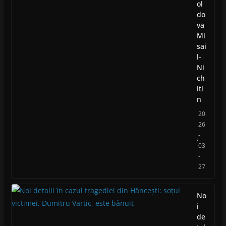
ol
do
va
Mi
sai
l-
Ni
ch
iti
n
20
26
-
03
-
27
No
i
de