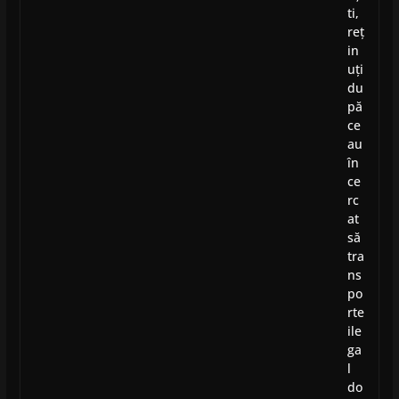
ti,
reț
in
uți
du
pă
ce
au
în
ce
rc
at
să
tra
ns
po
rte
ile
ga
l
do