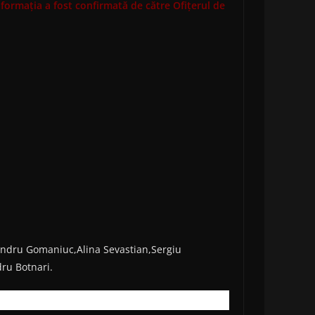
formația a fost confirmată de către Ofițerul de
andru Gomaniuc,Alina Sevastian,Sergiu
ru Botnari.