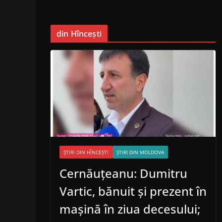
din Hîncești
ȘTIRI DIN HÎNCEȘTI
ȘTIRI DIN MOLDOVA
Cernăuțeanu: Dumitru
Vartic, bănuit și prezent în
mașină în ziua decesului;