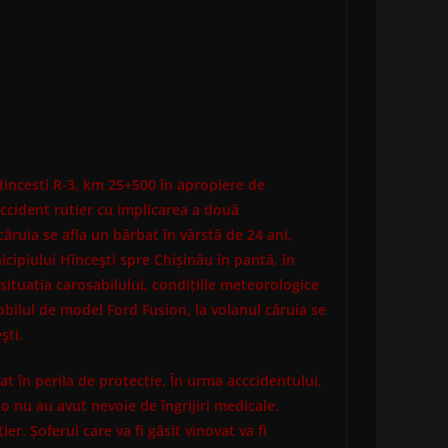
-Hincesti R-3, km 25+500 în apropiere de
ccident rutier cu implicarea a două
ruia se afla un bărbat în vârstă de 24 ani,
icipiului Hînceşti spre Chișinău în pantă, în
situația carosabilului, condițiile meteorologice
bilul de model Ford Fusion, la volanul căruia se
şti.
t în perila de protecție. În urma acccidentului,
o nu au avut nevoie de îngrijiri medicale.
r. Șoferul care va fi găsit vinovat va fi