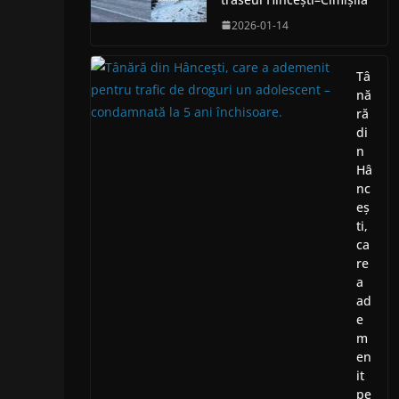
2026-01-14
Tâ
nă
ră
di
n
Hâ
nc
eș
ti,
ca
re
a
ad
e
m
en
it
pe