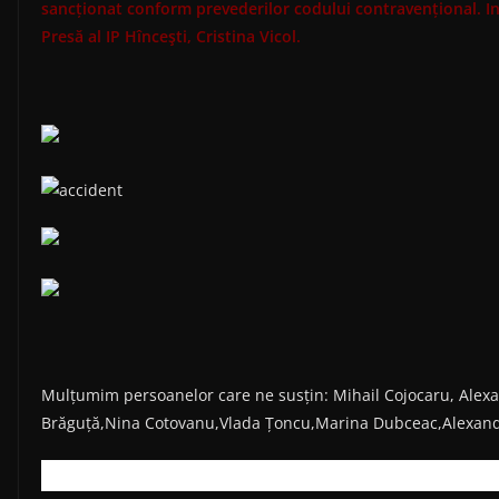
sancționat conform prevederilor codului contravențional. In
Presă al IP Hînceşti, Cristina Vicol.
Mulțumim persoanelor care ne susțin: Mihail Cojocaru, Alex
Brăguță,Nina Cotovanu,Vlada Țoncu,Marina Dubceac,Alexand