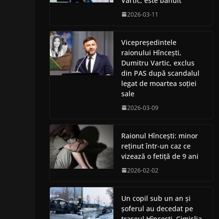
Vartic, este bănuit
2026-03-11
Vicepreședintele
raionului Hîncești,
Dumitru Vartic, exclus
din PAS după scandalul
legat de moartea soției
sale
2026-03-09
Raionul Hîncești: minor
reținut într-un caz ce
vizează o fetiță de 9 ani
2026-02-02
Un copil sub un an și
șoferul au decedat pe
traseul Hîncești–Cimișlia