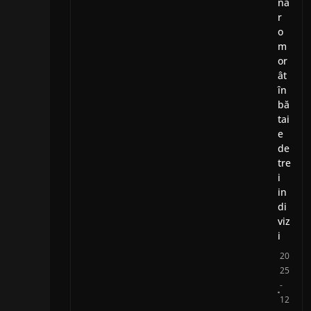
nă
r
o
m
or
ât
în
bă
tai
e
de
tre
i
in
di
viz
i
20
25
-
12