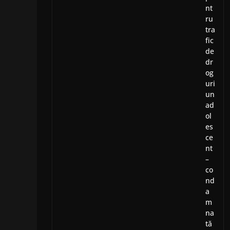
nt
ru
tra
fic
de
dr
og
uri
un
ad
ol
es
ce
nt
–
co
nd
a
m
na
tă