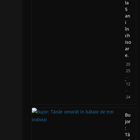
la
5
an
i
în
ch
iso
ar
e.
20
25
-
12
-
24
Bu
jor
:
Tâ