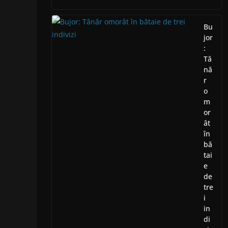
Bu
jor
:
Tâ
nă
r
o
m
or
ât
în
bă
tai
e
de
tre
i
in
di