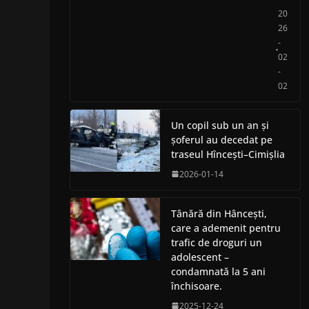
20
26
-
02
-
02
Un copil sub un an și
șoferul au decedat pe
traseul Hîncești–Cimișlia
2026-01-14
Tânără din Hâncești,
care a ademenit pentru
trafic de droguri un
adolescent –
condamnată la 5 ani
închisoare.
2025-12-24