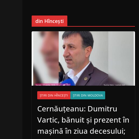
din Hîncești
ȘTIRI DIN HÎNCEȘTI
ȘTIRI DIN MOLDOVA
Cernăuțeanu: Dumitru
Vartic, bănuit și prezent în
mașină în ziua decesului;