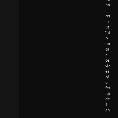
no
r
reț
in
ut
înt
r-
un
ca
z
ce
viz
ea
ză
o
fet
iță
de
9
an
i