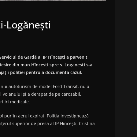
i-Logănești
Serviciul de Gardă al IP Hîncești a parvenit
ieșire din mun.Hîncești spre s. Loganesti s-a
jații poliției pentru a documenta cazul.
l unui autoturism de model Ford Transit, nu a
l volanului și a derapat de pe carosabil,
ijiri medicale.
ol pur în aerul expirat. Poliția investighează
țerul superior de presă al IP Hîncești, Cristina