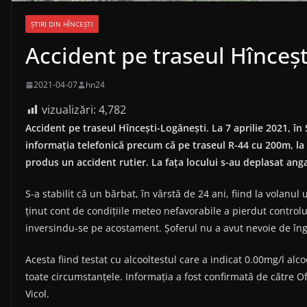
ȘTIRI DIN HÎNCEȘTI
Accident pe traseul Hînceșt
2021-04-07
hn24
vizualizări:
4,782
Accident pe traseul Hîncești-Logănești. La 7 aprilie 2021, în 
informația telefonică precum că pe traseul R-44 cu 200m, la 
produs un accident rutier. La fața locului s-au deplasat anga
S-a stabilit că un bărbat, în vârstă de 24 ani, fiind la volanu
ținut cont de condițiile meteo nefavorabile a pierdut controlu
inversindu-se pe acostament. Șoferul nu a avut nevoie de îngr
Acesta fiind testat cu alcooltestul care a indicat 0.00mg/l alco
toate circumstanțele. Informația a fost confirmată de către Ofi
Vicol.