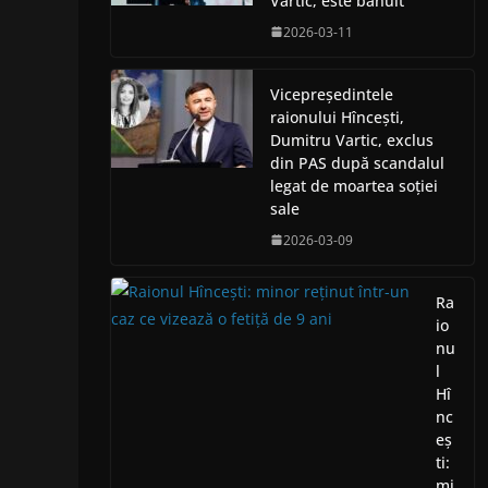
Vartic, este bănuit
2026-03-11
Vicepreședintele
raionului Hîncești,
Dumitru Vartic, exclus
din PAS după scandalul
legat de moartea soției
sale
2026-03-09
Ra
io
nu
l
Hî
nc
eș
ti:
mi