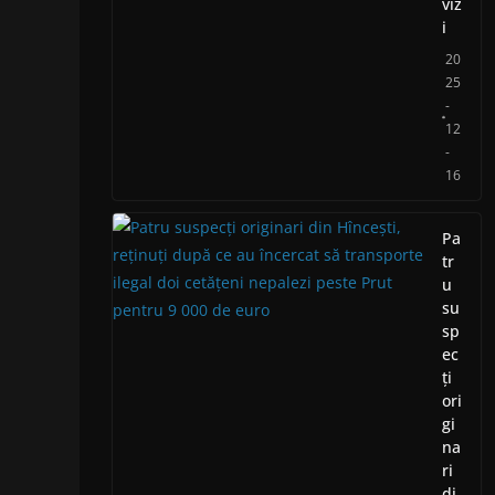
viz
i
20
25
-
12
-
16
Pa
tr
u
su
sp
ec
ți
ori
gi
na
ri
di