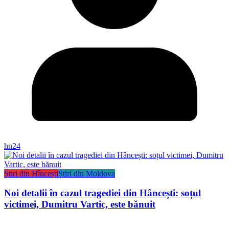
hn24
Știri din Hîncești
Știri din Moldova
Noi detalii în cazul tragediei din Hâncești: soțul
victimei, Dumitru Vartic, este bănuit