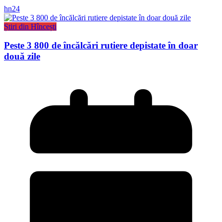
hn24
Știri din Hîncești
Peste 3 800 de încălcări rutiere depistate în doar
două zile