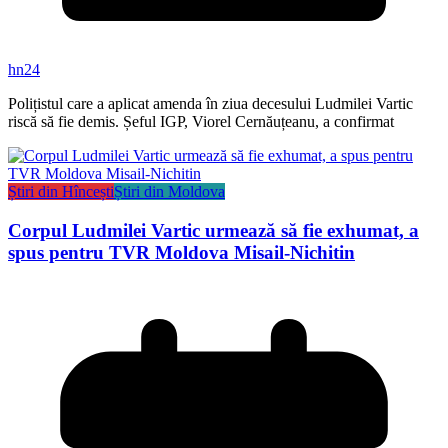
hn24
Polițistul care a aplicat amenda în ziua decesului Ludmilei Vartic
riscă să fie demis. Șeful IGP, Viorel Cernăuțeanu, a confirmat
Știri din Hîncești
Știri din Moldova
Corpul Ludmilei Vartic urmează să fie exhumat, a
spus pentru TVR Moldova Misail-Nichitin