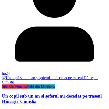
hn24
Știri din Hîncești
Știri din Moldova
Un copil sub un an și șoferul au decedat pe traseul
Hîncești–Cimișlia