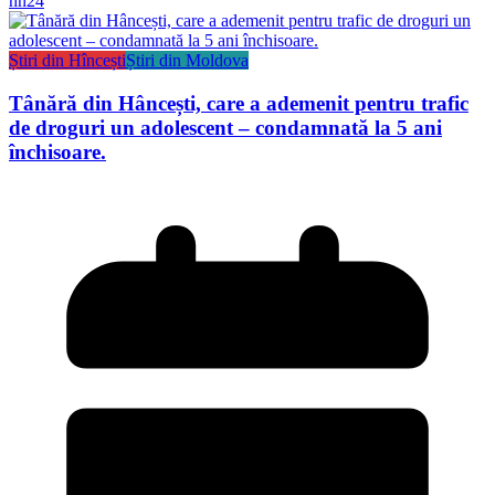
hn24
Știri din Hîncești
Știri din Moldova
Tânără din Hâncești, care a ademenit pentru trafic
de droguri un adolescent – condamnată la 5 ani
închisoare.