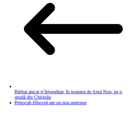
Bărbat atacat și înjunghiat, în noaptea de Anul Nou, pe o
stradă din Chișinău
Petrocub Hîncești are un nou antrenor