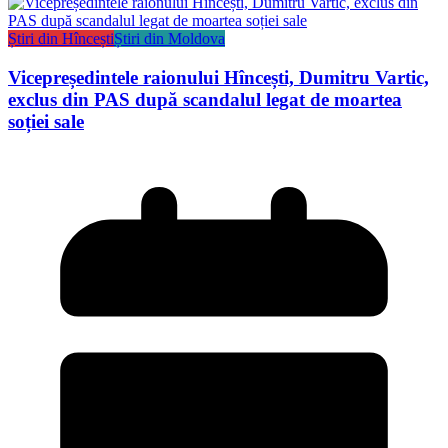
Știri din Hîncești
Știri din Moldova
Vicepreședintele raionului Hîncești, Dumitru Vartic,
exclus din PAS după scandalul legat de moartea
soției sale