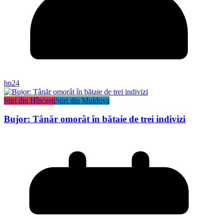
hn24
Știri din Hîncești
Știri din Moldova
Bujor: Tânăr omorât în bătaie de trei indivizi