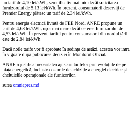
un tarif de 4,10 lei/kWh, semnificativ mai mic decât solicitarea
furnizorului de 5,13 lei/kWh. În prezent, consumatorii deserviți de
Premier Energy plătesc un tarif de 2,34 lei/kWh.
Pentru energia electrică livrată de FEE Nord, ANRE propune un
tarif de 4,68 lei/kWh, ușor mai mare decât cererea furnizorului de
4,53 lei/kWh. În prezent, tariful pentru consumatorii din nordul țării
este de 2,84 lei/kWh.
Dacă noile tarife vor fi aprobate în ședința de astăzi, acestea vor intra
în vigoare după publicarea deciziei în Monitorul Oficial.
ANRE a justificat necesitatea ajustării tarifelor prin evoluțiile de pe
piața energetică, inclusiv costurile de achiziție a energiei electrice și
cheltuielile operaționale ale furnizorilor.
sursa
omniapres.md