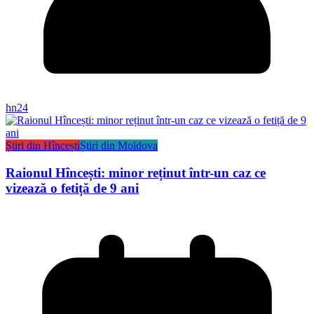
hn24
Știri din Hîncești
Știri din Moldova
Raionul Hîncești: minor reținut într-un caz ce
vizează o fetiță de 9 ani