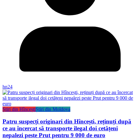
hn24
Știri din Hîncești
Știri din Moldova
Patru suspecți originari din Hîncești, reținuți după
ce au încercat să transporte ilegal doi cetățeni
nepalezi peste Prut pentru 9 000 de euro