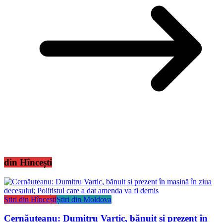
din Hîncești
Știri din Hîncești
Știri din Moldova
Cernăuțeanu: Dumitru Vartic, bănuit și prezent în