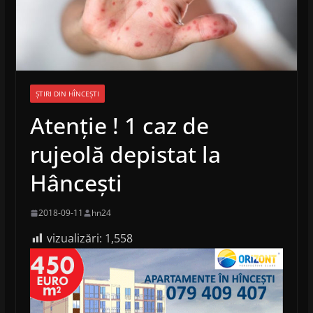
ȘTIRI DIN HÎNCEȘTI
Atenție ! 1 caz de
rujeolă depistat la
Hâncești
2018-09-11
hn24
vizualizări:
1,558