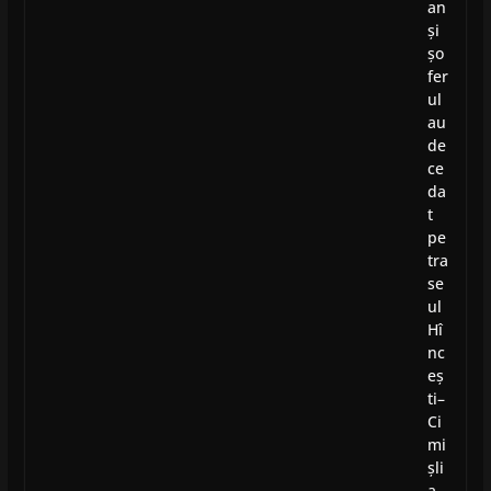
an
și
șo
fer
ul
au
de
ce
da
t
pe
tra
se
ul
Hî
nc
eș
ti–
Ci
mi
șli
a