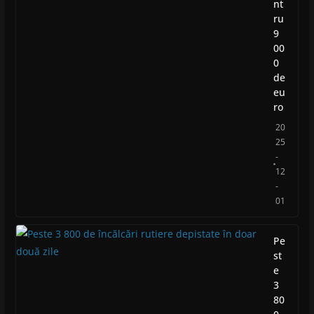
nt
ru
9
00
0
de
eu
ro
20
25
-
12
-
01
Pe
st
e
3
80