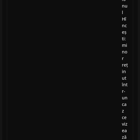
nu
l
Hî
nc
eș
ti:
mi
no
r
reț
in
ut
înt
r-
un
ca
z
ce
viz
ea
ză