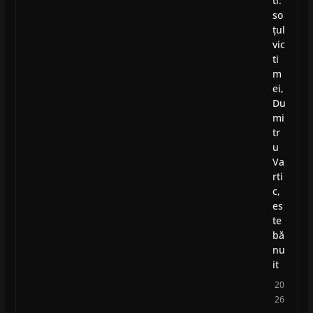
ti:
so
țul
vic
ti
m
ei,
Du
mi
tr
u
Va
rti
c,
es
te
bă
nu
it
20
26