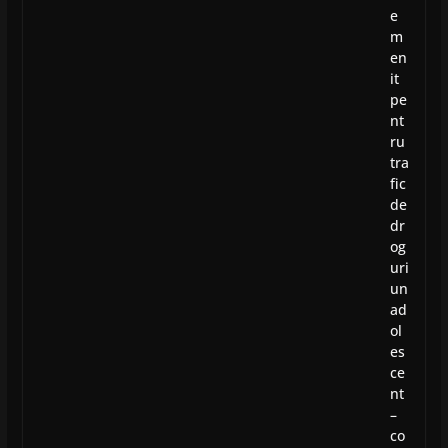
e
m
en
it
pe
nt
ru
tra
fic
de
dr
og
uri
un
ad
ol
es
ce
nt
–
co