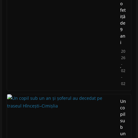
o
fet
iță
de
9
an
i
20
26
-
02
-
02
Un
co
pil
su
b
un