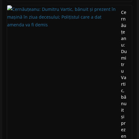
Ce
rn
ău
țe
an
u:
Du
mi
tr
u
Va
rti
c,
bă
nu
it
și
pr
ez
en