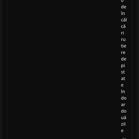
0
de
în
căl
că
ri
ru
tie
re
de
pi
st
at
e
în
do
ar
do
uă
zil
e