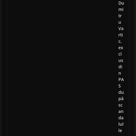
Du
mi
tr
u
Va
rti
c,
ex
cl
us
di
n
PA
S
du
pă
sc
an
da
lul
le