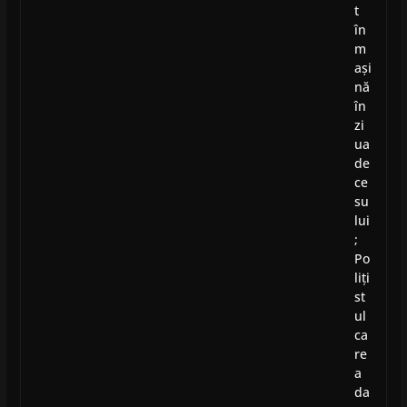
t
în
m
ași
nă
în
zi
ua
de
ce
su
lui
;
Po
liți
st
ul
ca
re
a
da