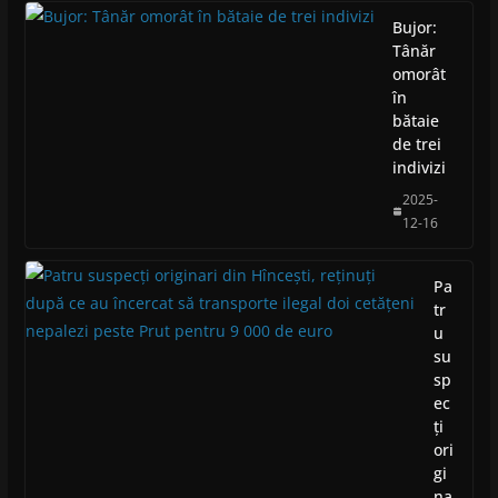
Bujor:
Tânăr
omorât
în
bătaie
de trei
indivizi
2025-
12-16
Pa
tr
u
su
sp
ec
ți
ori
gi
na