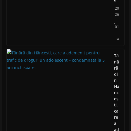
20
26
-
01
-
14
Tâ
nă
ră
di
n
Hâ
nc
eș
ti,
ca
re
a
ad