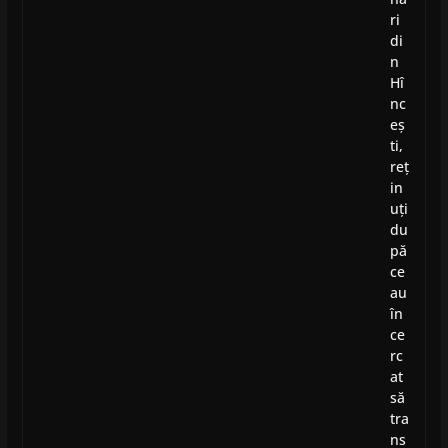
ri
di
n
Hî
nc
eș
ti,
reț
in
uți
du
pă
ce
au
în
ce
rc
at
să
tra
ns