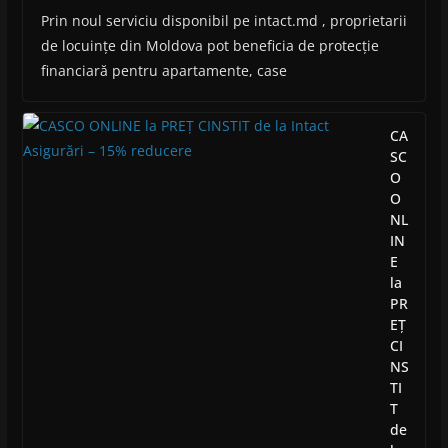
Prin noul serviciu disponibil pe intact.md , proprietarii
de locuințe din Moldova pot beneficia de protecție
financiară pentru apartamente, case
CA
SC
O
O
NL
IN
E
la
PR
EȚ
CI
NS
TI
T
de