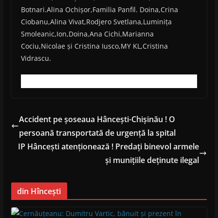
Botnari.Alina Ochișor,Familia Panfil. Doina,Crina
Ciobanu,Alina Vivat,Rodjero Svetlana,Luminița
Smoleanic,Ion,Doina,Ana Cichi,Marianna
Cociu,Nicolae și Cristina Iusco,MY KL,Cristina
Vidrascu.
Accident pe șoseaua Hâncești-Chișinău ! O
persoană transportată de urgență la spital
IP Hâncești atenționează ! Predați binevol armele
și munițiile deținute ilegal
din Hîncești