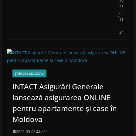
20
25
-
11
-
24
ȘTIRI DIN MOLDOVA
INTACT Asigurări Generale
lansează asigurarea ONLINE
pentru apartamente și case în
Moldova
2026-05-08
hn24