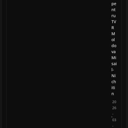
pe
nt
ru
TV
R
M
ol
do
va
Mi
sai
l-
Ni
ch
iti
n
20
26
-
03
-