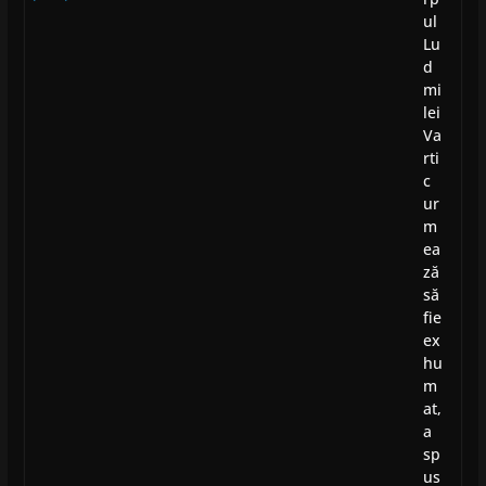
ul
Lu
d
mi
lei
Va
rti
c
ur
m
ea
ză
să
fie
ex
hu
m
at,
a
sp
us