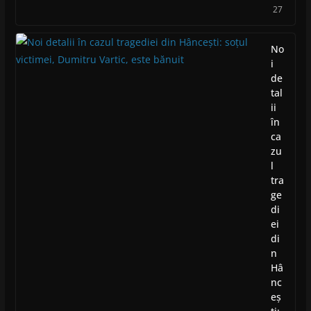
27
No
i
de
tal
ii
în
ca
zu
l
tra
ge
di
ei
di
n
Hâ
nc
eș