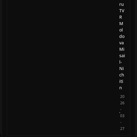
ru
TV
R
M
ol
do
va
Mi
sai
l-
Ni
ch
iti
n
20
26
-
03
-
27