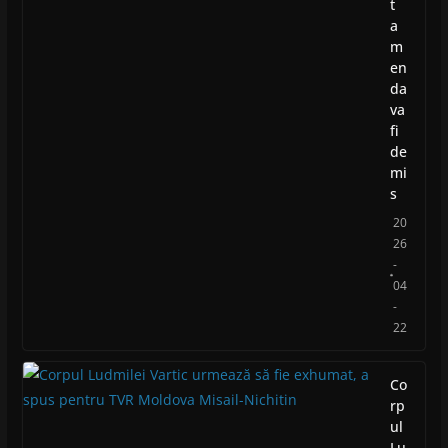
t
a
m
en
da
va
fi
de
mi
s
20
26
-
04
-
22
Co
rp
ul
Lu