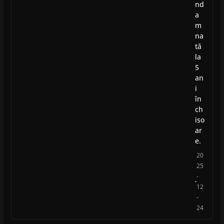
nd
a
m
na
tă
la
5
an
i
în
ch
iso
ar
e.
20
25
-
12
-
24