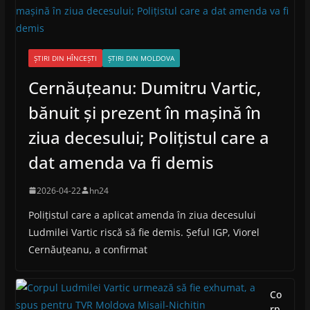
ȘTIRI DIN HÎNCEȘTI
ȘTIRI DIN MOLDOVA
Cernăuțeanu: Dumitru Vartic,
bănuit și prezent în mașină în
ziua decesului; Polițistul care a
dat amenda va fi demis
2026-04-22
hn24
Polițistul care a aplicat amenda în ziua decesului
Ludmilei Vartic riscă să fie demis. Șeful IGP, Viorel
Cernăuțeanu, a confirmat
Co
rp