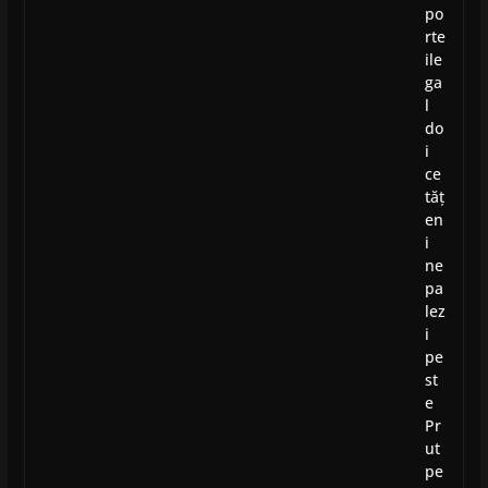
po
rte
ile
ga
l
do
i
ce
tăț
en
i
ne
pa
lez
i
pe
st
e
Pr
ut
pe