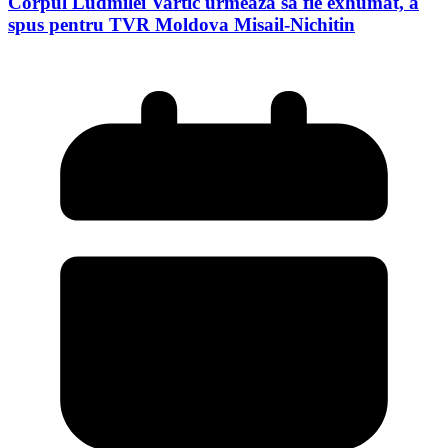
Corpul Ludmilei Vartic urmează să fie exhumat, a
spus pentru TVR Moldova Misail-Nichitin