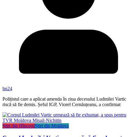
hn24
Polițistul care a aplicat amenda în ziua decesului Ludmilei Vartic
riscă să fie demis. Șeful IGP, Viorel Cernăuțeanu, a confirmat
Știri din Hîncești
Știri din Moldova