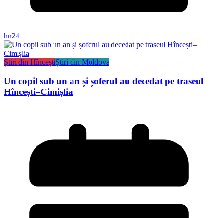
hn24
Știri din Hîncești
Știri din Moldova
Un copil sub un an și șoferul au decedat pe traseul
Hîncești–Cimișlia