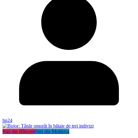
hn24
Știri din Hîncești
Știri din Moldova