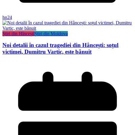
hn24
Știri din Hîncești
Știri din Moldova
Noi detalii în cazul tragediei din Hâncești: soțul
victimei, Dumitru Vartic, este bănuit