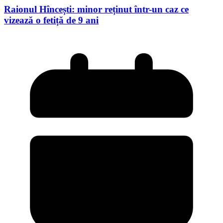
Raionul Hîncești: minor reținut într-un caz ce
vizează o fetiță de 9 ani