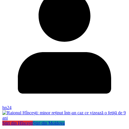
hn24
Știri din Hîncești
Știri din Moldova