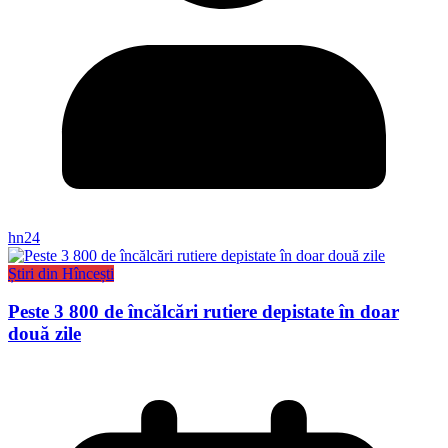
hn24
Știri din Hîncești
Peste 3 800 de încălcări rutiere depistate în doar
două zile