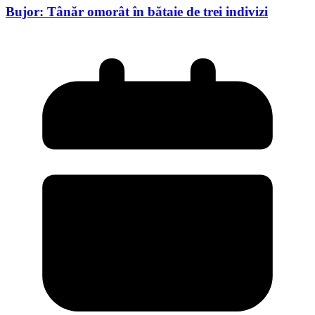
Bujor: Tânăr omorât în bătaie de trei indivizi