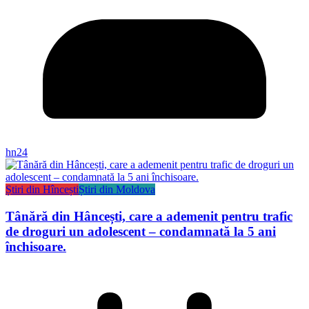
hn24
Știri din Hîncești
Știri din Moldova
Tânără din Hâncești, care a ademenit pentru trafic
de droguri un adolescent – condamnată la 5 ani
închisoare.