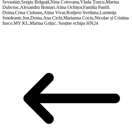
Sevastian,Sergiu Brăguță,Nina Cotovanu,Vlada Țoncu,Marina
Dubceac,Alexandru Botnari.Alina Ochișor,Familia Panfil.
Doina,Crina Ciobanu,Alina Vivat,Rodjero Svetlana,Luminița
Smoleanic,Ion,Doina,Ana Cichi,Marianna Cociu,Nicolae și Cristina
Iusco,MY KL,Marina Grițuc. Susține echipa HN24