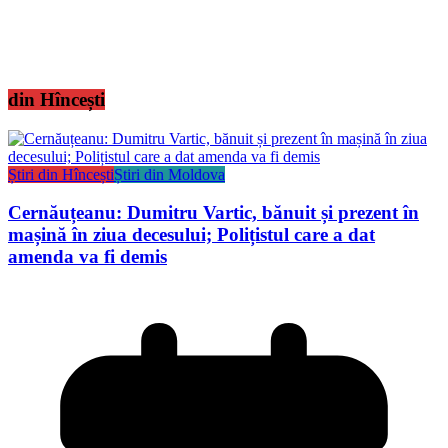
din Hîncești
Știri din Hîncești
Știri din Moldova
Cernăuțeanu: Dumitru Vartic, bănuit și prezent în
mașină în ziua decesului; Polițistul care a dat
amenda va fi demis