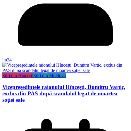
hn24
Știri din Hîncești
Știri din Moldova
Vicepreședintele raionului Hîncești, Dumitru Vartic,
exclus din PAS după scandalul legat de moartea
soției sale