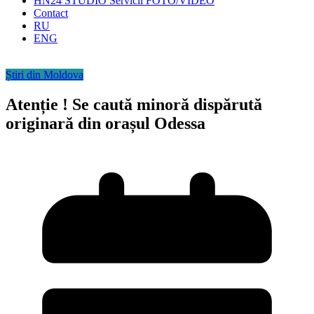
HN24 STUDIO Servicii FOTO/VIDEO
Contact
RU
ENG
Știri din Moldova
Atenție ! Se caută minoră dispărută
originară din orașul Odessa