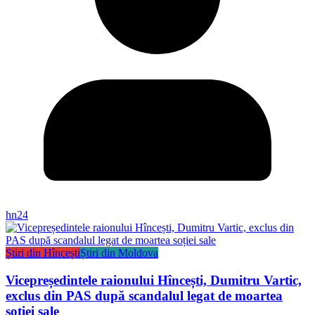
hn24
Știri din Hîncești
Știri din Moldova
Vicepreședintele raionului Hîncești, Dumitru Vartic,
exclus din PAS după scandalul legat de moartea
soției sale