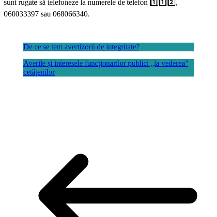
sunt rugate să telefoneze la numerele de telefon 1️⃣1️⃣2️⃣,
060033397 sau 068066340.
De ce se tem avertizorii de integritate?
Averile și interesele funcționarilor publici „la vederea”
cetățenilor