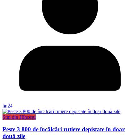
hn24
Știri din Hîncești
Peste 3 800 de încălcări rutiere depistate în doar
două zile