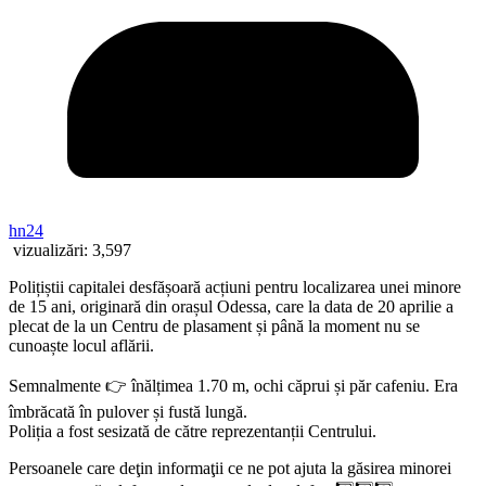
hn24
vizualizări:
3,597
Polițiștii capitalei desfășoară acțiuni pentru localizarea unei minore
de 15 ani, originară din orașul Odessa, care la data de 20 aprilie a
plecat de la un Centru de plasament și până la moment nu se
cunoaște locul aflării.
Semnalmente 👉 înălțimea 1.70 m, ochi căprui și păr cafeniu. Era
îmbrăcată în pulover și fustă lungă.
Poliția a fost sesizată de către reprezentanții Centrului.
Persoanele care deţin informaţii ce ne pot ajuta la găsirea minorei