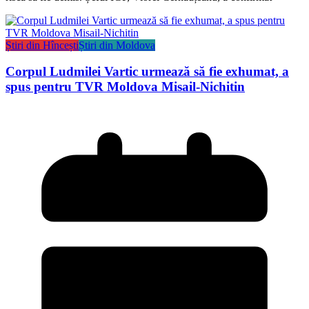
Știri din Hîncești
Știri din Moldova
Corpul Ludmilei Vartic urmează să fie exhumat, a
spus pentru TVR Moldova Misail-Nichitin