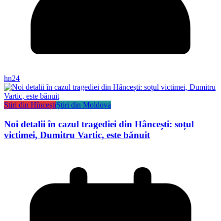
hn24
Știri din Hîncești
Știri din Moldova
Noi detalii în cazul tragediei din Hâncești: soțul
victimei, Dumitru Vartic, este bănuit