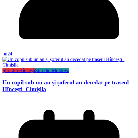
hn24
Știri din Hîncești
Știri din Moldova
Un copil sub un an și șoferul au decedat pe traseul
Hîncești–Cimișlia