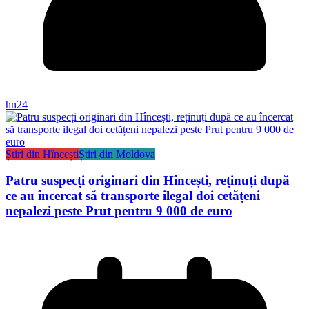
hn24
Știri din Hîncești
Știri din Moldova
Patru suspecți originari din Hîncești, reținuți după
ce au încercat să transporte ilegal doi cetățeni
nepalezi peste Prut pentru 9 000 de euro