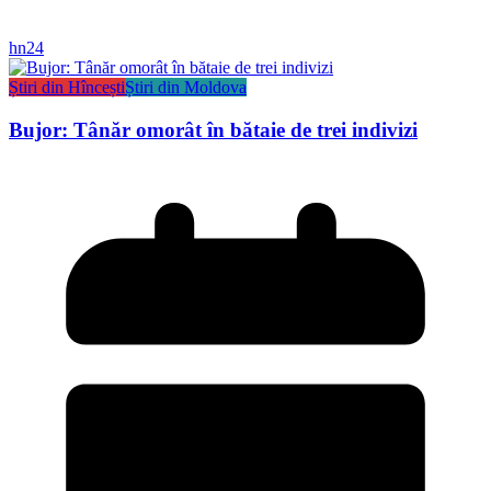
hn24
Știri din Hîncești
Știri din Moldova
Bujor: Tânăr omorât în bătaie de trei indivizi