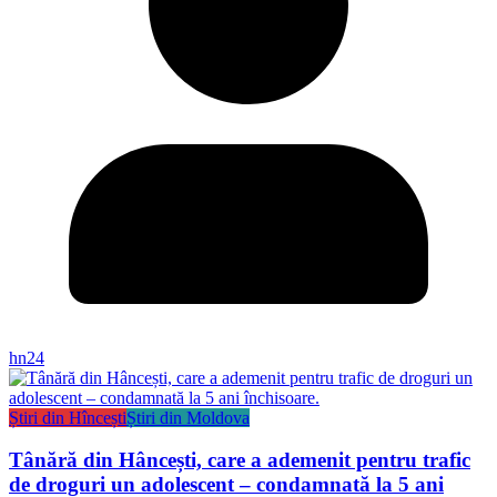
hn24
Știri din Hîncești
Știri din Moldova
Tânără din Hâncești, care a ademenit pentru trafic
de droguri un adolescent – condamnată la 5 ani