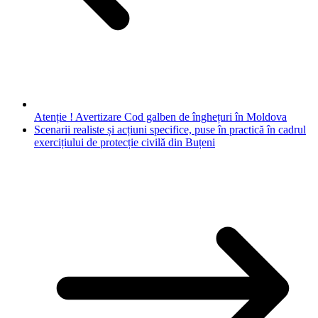
Atenție ! Avertizare Cod galben de înghețuri în Moldova
Scenarii realiste și acțiuni specifice, puse în practică în cadrul
exercițiului de protecție civilă din Buțeni