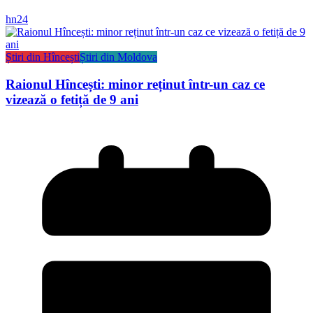
hn24
Știri din Hîncești
Știri din Moldova
Raionul Hîncești: minor reținut într-un caz ce
vizează o fetiță de 9 ani