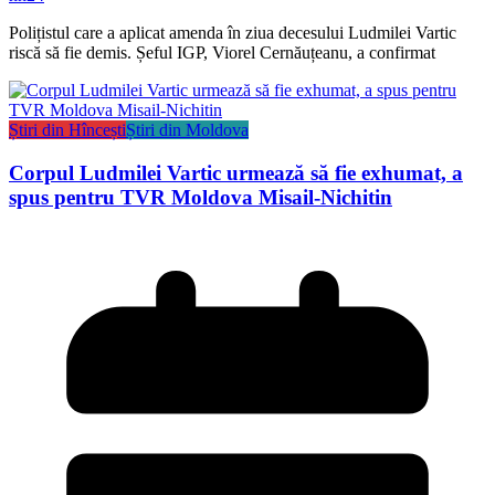
Polițistul care a aplicat amenda în ziua decesului Ludmilei Vartic
riscă să fie demis. Șeful IGP, Viorel Cernăuțeanu, a confirmat
Știri din Hîncești
Știri din Moldova
Corpul Ludmilei Vartic urmează să fie exhumat, a
spus pentru TVR Moldova Misail-Nichitin