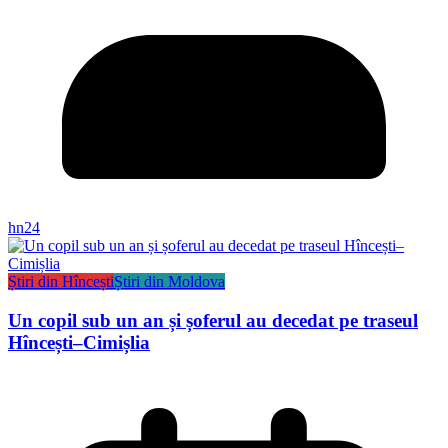
hn24
Știri din Hîncești
Știri din Moldova
Un copil sub un an și șoferul au decedat pe traseul
Hîncești–Cimișlia