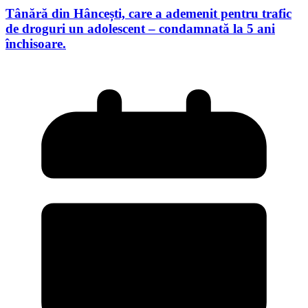
Tânără din Hâncești, care a ademenit pentru trafic
de droguri un adolescent – condamnată la 5 ani
închisoare.