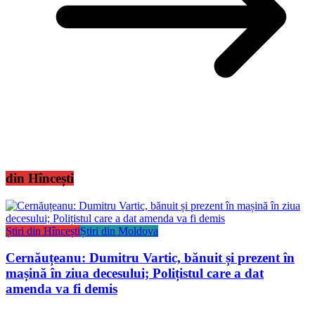
din Hîncești
Știri din Hîncești
Știri din Moldova
Cernăuțeanu: Dumitru Vartic, bănuit și prezent în
mașină în ziua decesului; Polițistul care a dat
amenda va fi demis