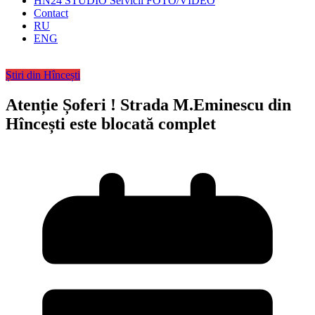
HN24 STUDIO Servicii FOTO/VIDEO
Contact
RU
ENG
Știri din Hîncești
Atenție Șoferi ! Strada M.Eminescu din
Hîncești este blocată complet