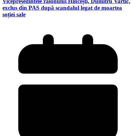
Vicepreședintele raionului Hîncești, Dumitru Vartic,
exclus din PAS după scandalul legat de moartea
soției sale