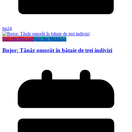
hn24
Știri din Hîncești
Știri din Moldova
Bujor: Tânăr omorât în bătaie de trei indivizi