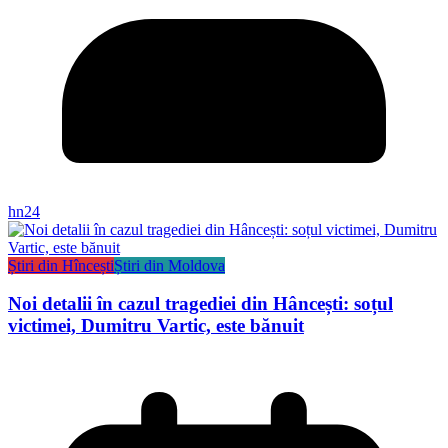
hn24
Știri din Hîncești
Știri din Moldova
Noi detalii în cazul tragediei din Hâncești: soțul
victimei, Dumitru Vartic, este bănuit