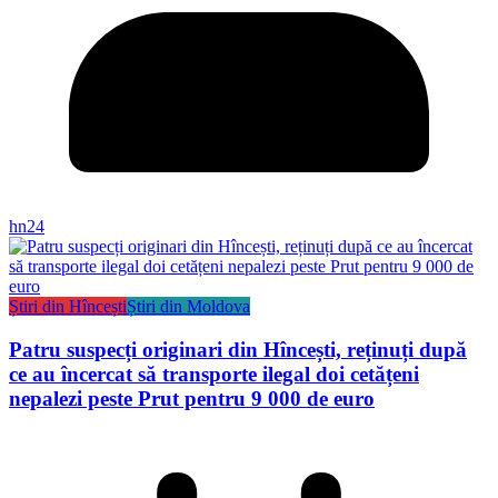
hn24
Știri din Hîncești
Știri din Moldova
Patru suspecți originari din Hîncești, reținuți după
ce au încercat să transporte ilegal doi cetățeni
nepalezi peste Prut pentru 9 000 de euro