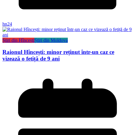
hn24
Știri din Hîncești
Știri din Moldova
Raionul Hîncești: minor reținut într-un caz ce
vizează o fetiță de 9 ani