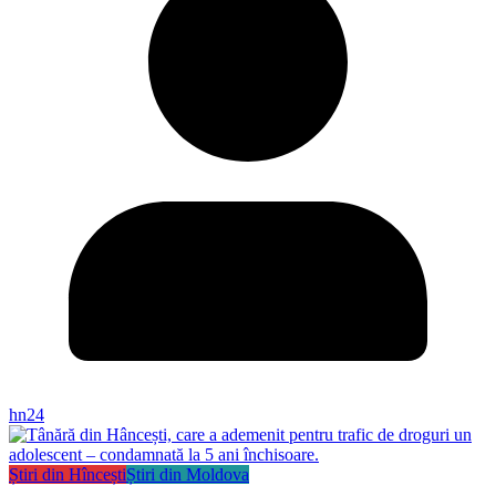
hn24
Știri din Hîncești
Știri din Moldova