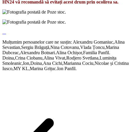
HN24 vă recomandă să evitați acest drum prin ocolirea sa.
Mulțumim persoanelor care ne susțin: Alexandru Gomaniuc,Alina
Sevastian,Sergiu Brăguță,Nina Cotovanu,Vlada Țoncu,Marina
Dubceac,Alexandru Botnari.Alina Ochișor,Familia Panfil.
Doina,Crina Ciobanu,Alina Vivat,Rodjero Svetlana,Luminița
Smoleanic,Ion,Doina,Ana Cichi,Marianna Cociu,Nicolae și Cristina
Iusco,MY KL,Marina Grițuc.Ion Panfil.