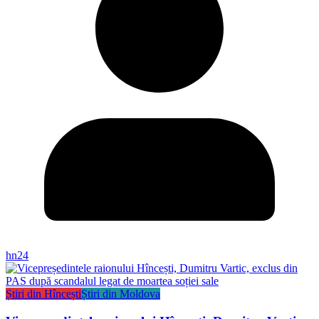
hn24
Știri din Hîncești
Știri din Moldova