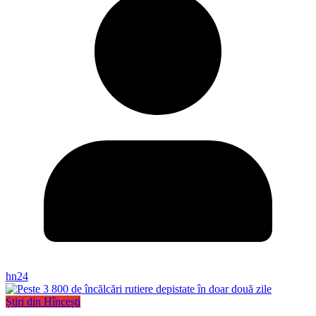
hn24
Știri din Hîncești