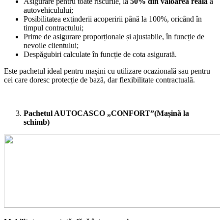
Asigurare pentru toate riscurile, la
50% din valoarea reală
a
autovehiculului;
Posibilitatea extinderii acoperirii până la 100%, oricând în
timpul contractului;
Prime de asigurare proporționale și ajustabile, în funcție de
nevoile clientului;
Despăgubiri calculate în funcție de cota asigurată.
Este pachetul ideal pentru mașini cu utilizare ocazională sau pentru
cei care doresc protecție de bază, dar flexibilitate contractuală.
Pachetul AUTOCASCO „CONFORT”(Mașină la
schimb)