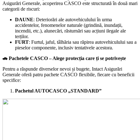
Asigurări Generale, acoperirea CASCO este structurată în două mari
categorii de riscuri:
DAUNE
: Deteriorări ale autovehiculului în urma
accidentelor, fenomenelor naturale (grindină, inundații,
incendii, etc.), alunecări, răsturnări sau acțiuni ilegale ale
terților.
FURT
: Furtul, jaful, tâlhăria sau răpirea autovehiculului sau a
pieselor componente, inclusiv tentativele acestora.
🚗
Pachetele CASCO – Alege protecția care ți se potrivește
Pentru a răspunde diverselor nevoi și bugete, Intact Asigurări
Generale oferă patru pachete CASCO flexibile, fiecare cu beneficii
specifice:
Pachetul AUTOCASCO „STANDARD”