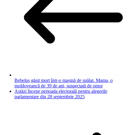
Bebeluș găsit mort într-o mașină de spălat. Mama, o
moldoveancă de 39 de ani, suspectată de omor
Astăzi începe perioada electorală pentru alegerile
parlamentare din 28 septembrie 2025