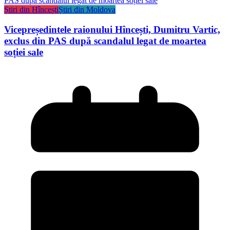
Știri din Hîncești
Știri din Moldova
Vicepreședintele raionului Hîncești, Dumitru Vartic,
exclus din PAS după scandalul legat de moartea
soției sale