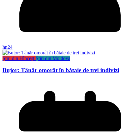
hn24
Știri din Hîncești
Știri din Moldova
Bujor: Tânăr omorât în bătaie de trei indivizi