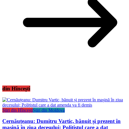
din Hîncești
Știri din Hîncești
Știri din Moldova
Cernăuțeanu: Dumitru Vartic, bănuit și prezent în
mașină în ziua decesului; Polițistul care a dat