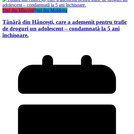
Știri din Hîncești
Știri din Moldova
Tânără din Hâncești, care a ademenit pentru trafic
de droguri un adolescent – condamnată la 5 ani
închisoare.