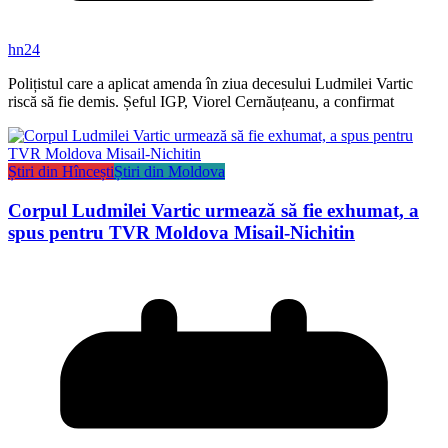
hn24
Polițistul care a aplicat amenda în ziua decesului Ludmilei Vartic
riscă să fie demis. Șeful IGP, Viorel Cernăuțeanu, a confirmat
Știri din Hîncești
Știri din Moldova
Corpul Ludmilei Vartic urmează să fie exhumat, a
spus pentru TVR Moldova Misail-Nichitin