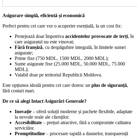
Asigurare simplă, eficientă și economică
Perfect pentru cei care vor o acoperire esențială, la un cost fix:
Protejează doar împotriva
accidentelor provocate de terți
, în
care asiguratul nu este vinovat;
Fără franșiză
, cu despăgubire integrală, în limitele sumei
asigurate;
Prime fixe (750 MDL, 1500 MDL, 2000 MDL);
Sume asigurate fixe (25.000 MDL, 50.000 MDL, 75.000
MDL);
Valabil doar pe teritoriul Republicii Moldova.
Este opțiunea ideală pentru cei care doresc un
plus de siguranță
,
fără costuri mari.
De ce să alegi Intact Asigurări Generale?
Inovație
– oferă soluții moderne și pachete flexibile, adaptate
la nevoile reale ale clienților.
Accesibilitate
– prețuri atractive, fără a compromite calitatea
serviciilor.
Promptitudine
– procesare rapidă a daunelor, transparență