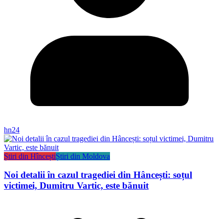
hn24
Știri din Hîncești
Știri din Moldova
Noi detalii în cazul tragediei din Hâncești: soțul
victimei, Dumitru Vartic, este bănuit