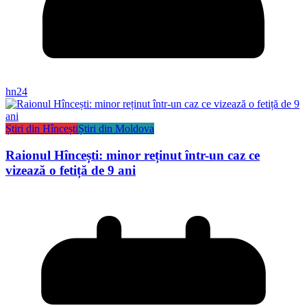
hn24
Știri din Hîncești
Știri din Moldova
Raionul Hîncești: minor reținut într-un caz ce
vizează o fetiță de 9 ani