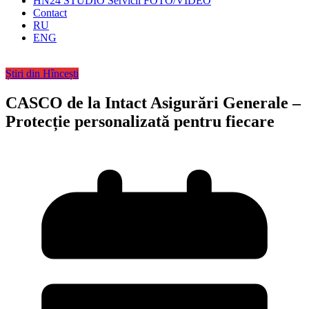
HN24 STUDIO Servicii FOTO/VIDEO
Contact
RU
ENG
Știri din Hîncești
CASCO de la Intact Asigurări Generale –
Protecție personalizată pentru fiecare