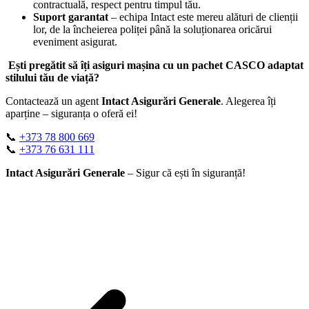
contractuală, respect pentru timpul tău.
Suport garantat
– echipa Intact este mereu alături de clienții
lor, de la încheierea poliței până la soluționarea oricărui
eveniment asigurat.
Ești pregătit să îți asiguri mașina cu un pachet CASCO adaptat
stilului tău de viață?
Contactează un agent
Intact Asigurări Generale
. Alegerea îți
aparține – siguranța o oferă ei!
📞
+373 78 800 669
📞
+373 76 631 111
Intact Asigurări Generale
– Sigur că ești în siguranță!