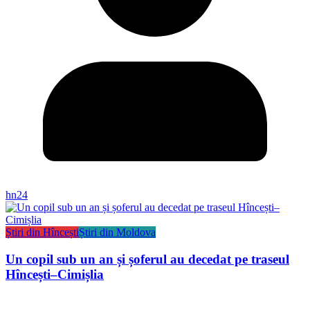
hn24
Știri din Hîncești
Știri din Moldova
Un copil sub un an și șoferul au decedat pe traseul
Hîncești–Cimișlia