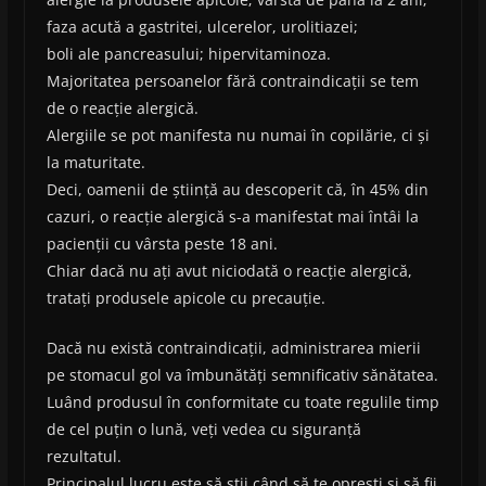
faza acută a gastritei, ulcerelor, urolitiazei;
boli ale pancreasului; hipervitaminoza.
Majoritatea persoanelor fără contraindicații se tem
de o reacție alergică.
Alergiile se pot manifesta nu numai în copilărie, ci și
la maturitate.
Deci, oamenii de știință au descoperit că, în 45% din
cazuri, o reacție alergică s-a manifestat mai întâi la
pacienții cu vârsta peste 18 ani.
Chiar dacă nu ați avut niciodată o reacție alergică,
tratați produsele apicole cu precauție.
Dacă nu există contraindicații, administrarea mierii
pe stomacul gol va îmbunătăți semnificativ sănătatea.
Luând produsul în conformitate cu toate regulile timp
de cel puțin o lună, veți vedea cu siguranță
rezultatul.
Principalul lucru este să știi când să te oprești și să fii