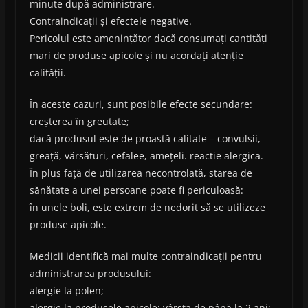
minute după administrare.
Contraindicații și efectele negative.
Pericolul este amenințător dacă consumați cantități
mari de produse apicole și nu acordați atenție
calității.
În aceste cazuri, sunt posibile efecte secundare:
creșterea în greutate;
dacă produsul este de proastă calitate – convulsii,
greață, vărsături, cefalee, amețeli. reactie alergica.
În plus față de utilizarea necontrolată, starea de
sănătate a unei persoane poate fi periculoasă:
în unele boli, este extrem de nedorit să se utilizeze
produse apicole.
Medicii identifică mai multe contraindicații pentru
administrarea produsului:
alergie la polen;
alergie la produsele apicole; vârsta de până la 2 ani;