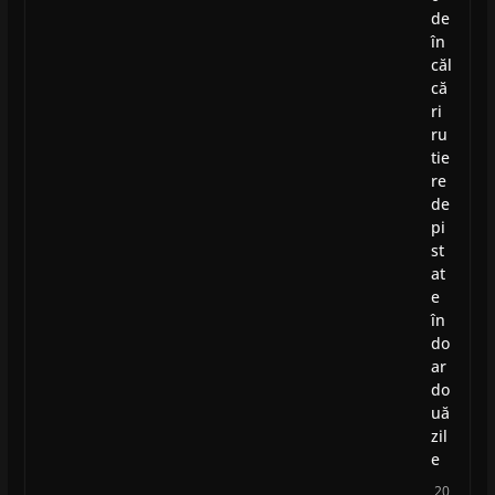
de
în
căl
că
ri
ru
tie
re
de
pi
st
at
e
în
do
ar
do
uă
zil
e
20