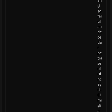
an
și
șo
fer
ul
au
de
ce
da
t
pe
tra
se
ul
Hî
nc
eș
ti–
Ci
mi
șli
a