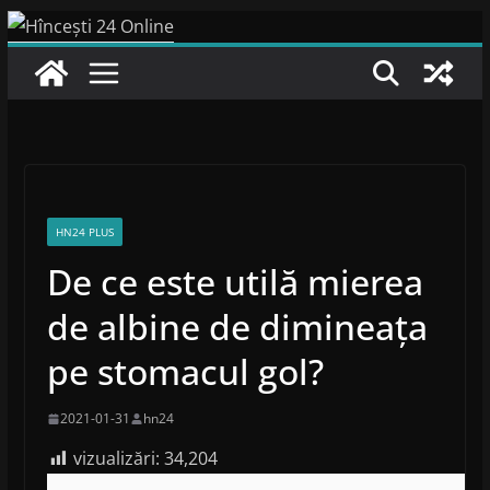
Skip
to
content
HN24 PLUS
De ce este utilă mierea
de albine de dimineața
pe stomacul gol?
2021-01-31
hn24
vizualizări:
34,204