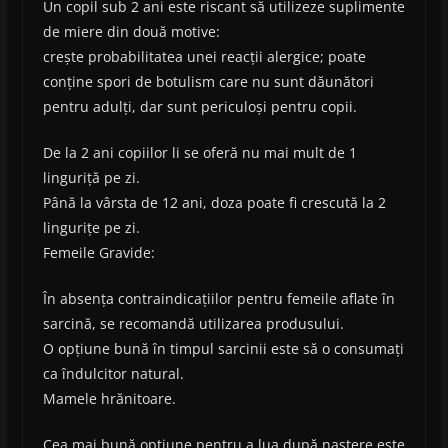
Un copil sub 2 ani este riscant să utilizeze suplimente
de miere din două motive:
crește probabilitatea unei reacții alergice; poate
conține spori de botulism care nu sunt dăunători
pentru adulți, dar sunt periculoși pentru copii.
De la 2 ani copiilor li se oferă nu mai mult de 1
linguriță pe zi.
Până la vârsta de 12 ani, doza poate fi crescută la 2
lingurițe pe zi.
Femeile Gravide:
În absența contraindicațiilor pentru femeile aflate în
sarcină, se recomandă utilizarea produsului.
O opțiune bună în timpul sarcinii este să o consumați
ca îndulcitor natural.
Mamele hrănitoare.
Cea mai bună opțiune pentru a lua după naștere este