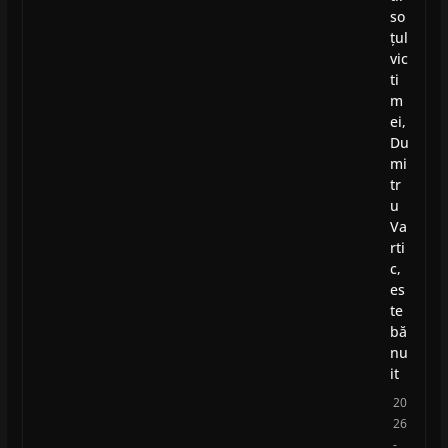
so
țul
vic
ti
m
ei,
Du
mi
tr
u
Va
rti
c,
es
te
bă
nu
it
20
26
-