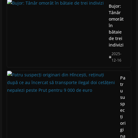
Bujor:
Tânăr
omorât
în
bătaie
de trei
indivizi
2025-
12-16
Pa
tr
u
su
sp
ec
ți
ori
gi
na