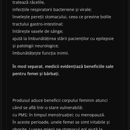
tratează răcelile,
infecțiile respiratorii bacteriene și virale;
învelește pereții stomacului, ceea ce previne bolile
tractului gastro-intestinal;
întărește vasele de sânge;
ajută la îmbunătățirea stării pacienților cu epilepsie
și patologii neurologice;
îmbunătățește funcția inimii.
În mod separat, medicii evidențiază beneficiile sale
pentru femei și bărbați.
Produsul aduce beneficii corpului feminin atunci
când se află într-o stare vulnerabilă:
cu PMS; în timpul menstruației; cu menopauză.
În aceste perioade, unele femei se simt iritabile și
obosite. Luarea mierii pe stomacul gol ajută la