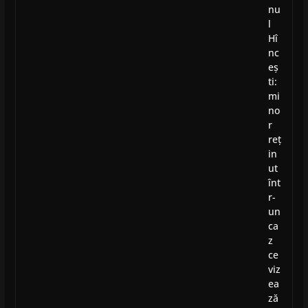
nu
l
Hî
nc
eș
ti:
mi
no
r
reț
in
ut
înt
r-
un
ca
z
ce
viz
ea
ză