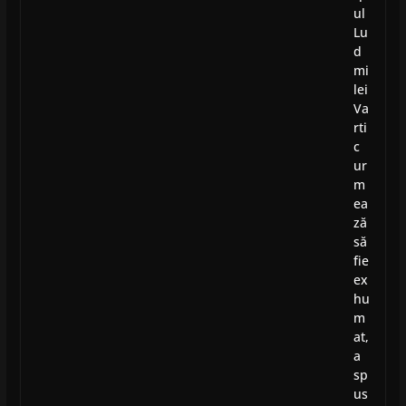
ul
Lu
d
mi
lei
Va
rti
c
ur
m
ea
ză
să
fie
ex
hu
m
at,
a
sp
us