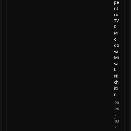
pe
nt
ru
TV
R
M
ol
do
va
Mi
sai
l-
Ni
ch
iti
n
20
26
-
03
-