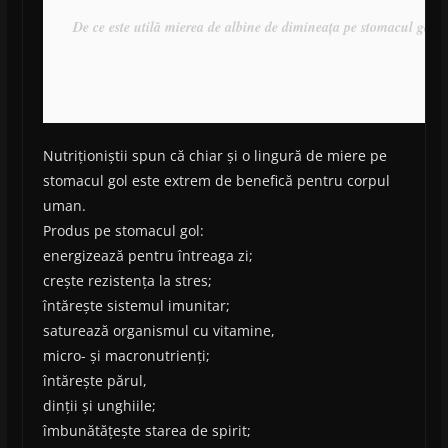
De ce este utilă mierea de albine de dimineața pe stomacul gol?
Nutriționiștii spun că chiar și o lingură de miere pe
stomacul gol este extrem de benefică pentru corpul
uman.
Produs pe stomacul gol:
energizează pentru întreaga zi;
crește rezistența la stres;
întărește sistemul imunitar;
saturează organismul cu vitamine,
micro- și macronutrienți;
întărește părul,
dinții și unghiile;
îmbunătățește starea de spirit;