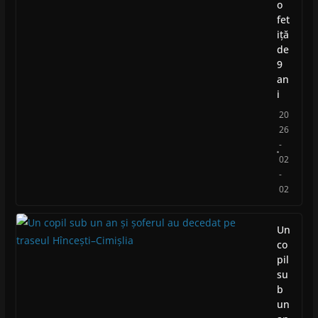
o
fet
iță
de
9
an
i
20
26
-
02
-
02
Un
co
pil
su
b
un