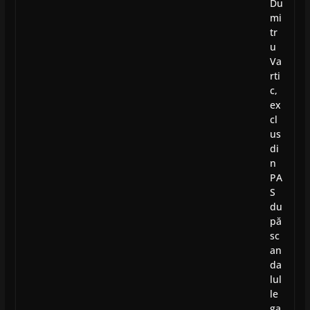
Du
mi
tr
u
Va
rti
c,
ex
cl
us
di
n
PA
S
du
pă
sc
an
da
lul
le
ga