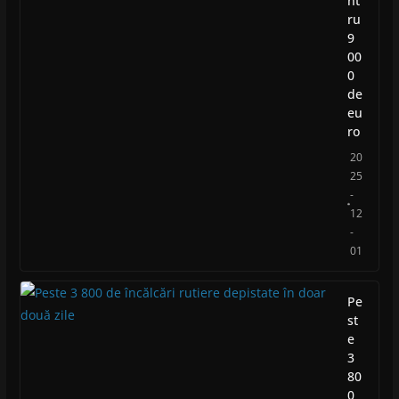
nt
ru
9
00
0
de
eu
ro
20
25
-
12
-
01
Pe
st
e
3
80
0