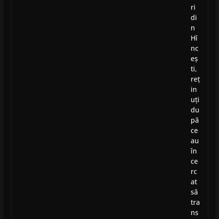
ri
di
n
Hî
nc
eș
ti,
reț
in
uți
du
pă
ce
au
în
ce
rc
at
să
tra
ns