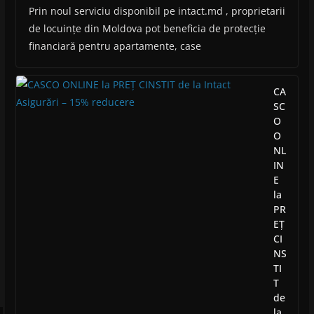
Prin noul serviciu disponibil pe intact.md , proprietarii
de locuințe din Moldova pot beneficia de protecție
financiară pentru apartamente, case
CA
SC
O
O
NL
IN
E
la
PR
EȚ
CI
NS
TI
T
de
la