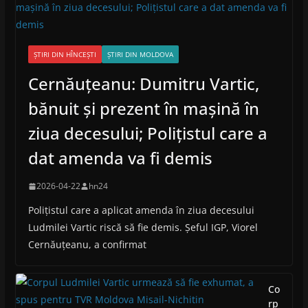
ȘTIRI DIN HÎNCEȘTI
ȘTIRI DIN MOLDOVA
Cernăuțeanu: Dumitru Vartic,
bănuit și prezent în mașină în
ziua decesului; Polițistul care a
dat amenda va fi demis
2026-04-22
hn24
Polițistul care a aplicat amenda în ziua decesului
Ludmilei Vartic riscă să fie demis. Șeful IGP, Viorel
Cernăuțeanu, a confirmat
Co
rp