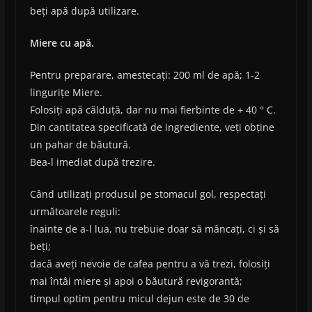
beți apă după utilizare.
Miere cu apă.
Pentru preparare, amestecați: 200 ml de apă; 1-2
lingurițe Miere.
Folosiți apă călduță, dar nu mai fierbinte de + 40 ° C.
Din cantitatea specificată de ingrediente, veți obține
un pahar de băutură.
Bea-l imediat după trezire.
Când utilizați produsul pe stomacul gol, respectați
următoarele reguli:
înainte de a-l lua, nu trebuie doar să mâncați, ci și să
beți;
dacă aveți nevoie de cafea pentru a vă trezi, folosiți
mai întâi miere și apoi o băutură revigorantă;
timpul optim pentru micul dejun este de 30 de