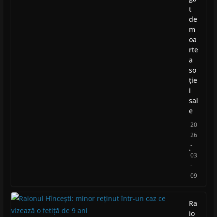
t
de
m
oa
rte
a
so
ție
i
sal
e
20
26
-
03
-
09
Ra
io