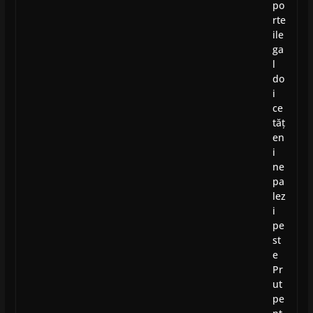
po
rte
ile
ga
l
do
i
ce
tăț
en
i
ne
pa
lez
i
pe
st
e
Pr
ut
pe