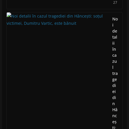
27
No
i
de
tal
ii
în
ca
zu
l
tra
ge
di
ei
di
n
Hâ
nc
eș
ti: