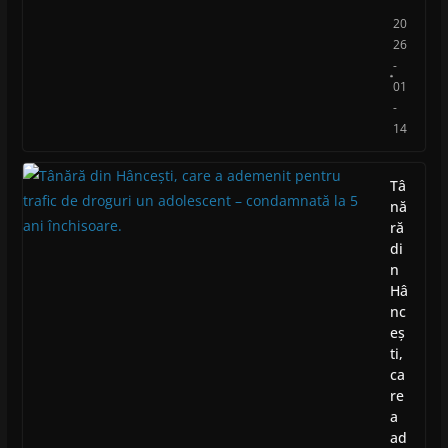
20
26
-
01
-
14
Tâ
nă
ră
di
n
Hâ
nc
eș
ti,
ca
re
a
ad