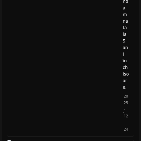
nd
a
m
na
tă
la
5
an
i
în
ch
iso
ar
e.
20
25
-
12
-
24