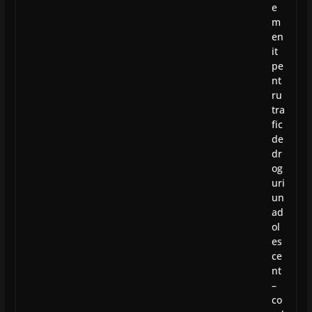
e
m
en
it
pe
nt
ru
tra
fic
de
dr
og
uri
un
ad
ol
es
ce
nt
–
co