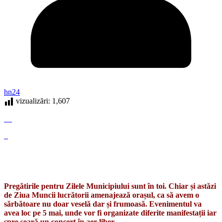
hn24
vizualizări:
1,607
Pregătirile pentru Zilele Municipiului sunt în toi. Chiar și astăzi
de Ziua Muncii lucrătorii amenajează orașul, ca să avem o
sărbătoare nu doar veselă dar și frumoasă. Evenimentul va
avea loc pe 5 mai, unde vor fi organizate diferite manifestații iar
spre seară un concert în aer liber.