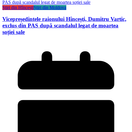
Știri din Hîncești
Știri din Moldova
Vicepreședintele raionului Hîncești, Dumitru Vartic,
exclus din PAS după scandalul legat de moartea
soției sale