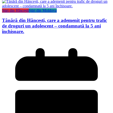
Știri din Hîncești
Știri din Moldova
Tânără din Hâncești, care a ademenit pentru trafic
de droguri un adolescent – condamnată la 5 ani
închisoare.