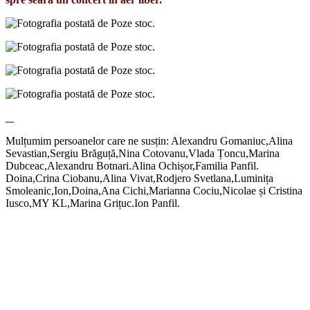
Mulțumim persoanelor care ne susțin: Alexandru Gomaniuc,Alina
Sevastian,Sergiu Brăguță,Nina Cotovanu,Vlada Țoncu,Marina
Dubceac,Alexandru Botnari.Alina Ochișor,Familia Panfil.
Doina,Crina Ciobanu,Alina Vivat,Rodjero Svetlana,Luminița
Smoleanic,Ion,Doina,Ana Cichi,Marianna Cociu,Nicolae și Cristina
Iusco,MY KL,Marina Grițuc.Ion Panfil.