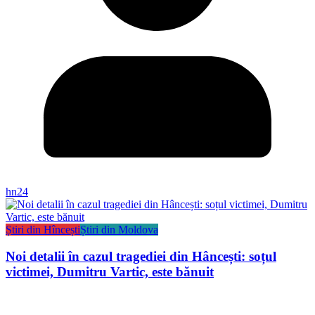
hn24
Știri din Hîncești
Știri din Moldova
Noi detalii în cazul tragediei din Hâncești: soțul
victimei, Dumitru Vartic, este bănuit