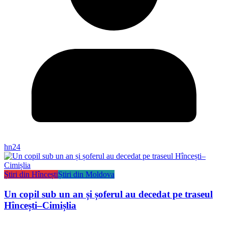
hn24
Știri din Hîncești
Știri din Moldova
Un copil sub un an și șoferul au decedat pe traseul
Hîncești–Cimișlia