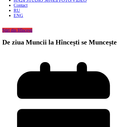
HN24 STUDIO Servicii FOTO/VIDEO
Contact
RU
ENG
Știri din Hîncești
De ziua Muncii la Hîncești se Muncește