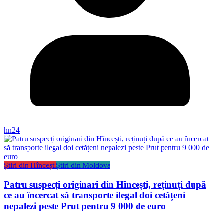
hn24
Știri din Hîncești
Știri din Moldova
Patru suspecți originari din Hîncești, reținuți după
ce au încercat să transporte ilegal doi cetățeni
nepalezi peste Prut pentru 9 000 de euro