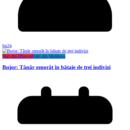
hn24
Știri din Hîncești
Știri din Moldova
Bujor: Tânăr omorât în bătaie de trei indivizi