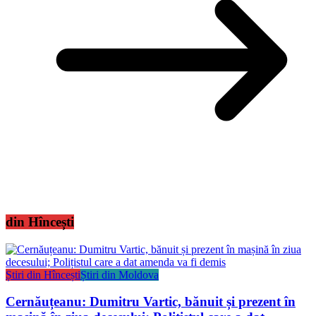
din Hîncești
Știri din Hîncești
Știri din Moldova
Cernăuțeanu: Dumitru Vartic, bănuit și prezent în