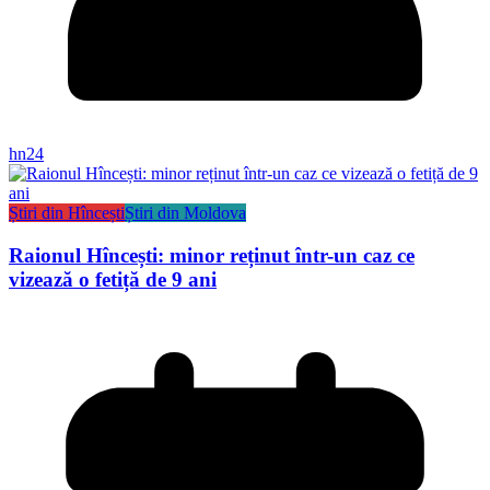
hn24
Știri din Hîncești
Știri din Moldova
Raionul Hîncești: minor reținut într-un caz ce
vizează o fetiță de 9 ani