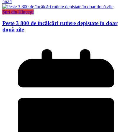
hn24
Știri din Hîncești
Peste 3 800 de încălcări rutiere depistate în doar
două zile