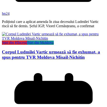
hn24
Polițistul care a aplicat amenda în ziua decesului Ludmilei Vartic
riscă să fie demis. Șeful IGP, Viorel Cernăuțeanu, a confirmat
Știri din Hîncești
Știri din Moldova
Corpul Ludmilei Vartic urmează să fie exhumat, a
spus pentru TVR Moldova Misail-Nichitin