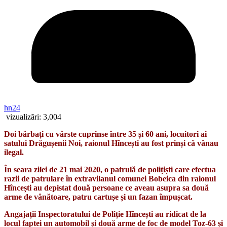
hn24
vizualizări:
3,004
Doi bărbați cu vârste cuprinse între 35 și 60 ani, locuitori ai
satului Drăgușenii Noi, raionul Hîncești au fost prinși că vânau
ilegal.
În seara zilei de 21 mai 2020, o patrulă de polițiști care efectua
razii de patrulare în extravilanul comunei Bobeica din raionul
Hîncești au depistat două persoane ce aveau asupra sa două
arme de vânătoare, patru cartușe și un fazan împușcat.
Angajații Inspectoratului de Poliție Hîncești au ridicat de la
locul faptei un automobil și două arme de foc de model Toz-63 și