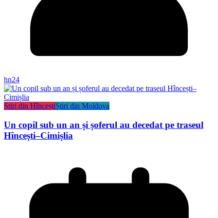
hn24
Știri din Hîncești
Știri din Moldova
Un copil sub un an și șoferul au decedat pe traseul
Hîncești–Cimișlia