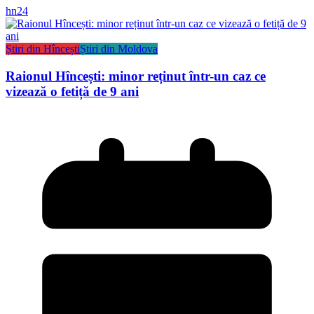
hn24
Știri din Hîncești
Știri din Moldova
Raionul Hîncești: minor reținut într-un caz ce
vizează o fetiță de 9 ani