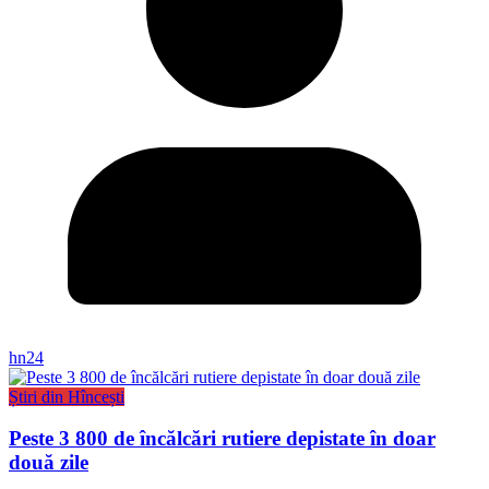
hn24
Știri din Hîncești
Peste 3 800 de încălcări rutiere depistate în doar
două zile