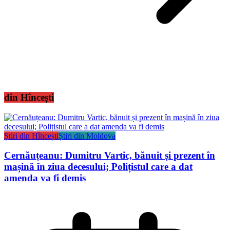
din Hîncești
Știri din Hîncești
Știri din Moldova
Cernăuțeanu: Dumitru Vartic, bănuit și prezent în
mașină în ziua decesului; Polițistul care a dat
amenda va fi demis