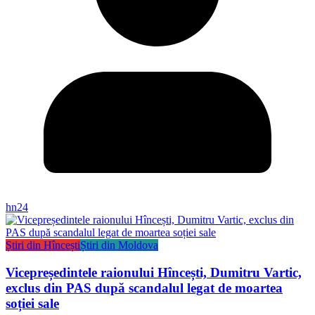
hn24
Știri din Hîncești
Știri din Moldova
Vicepreședintele raionului Hîncești, Dumitru Vartic,
exclus din PAS după scandalul legat de moartea
soției sale