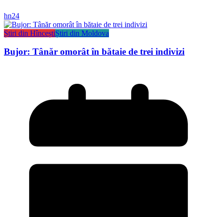
hn24
Știri din Hîncești
Știri din Moldova
Bujor: Tânăr omorât în bătaie de trei indivizi