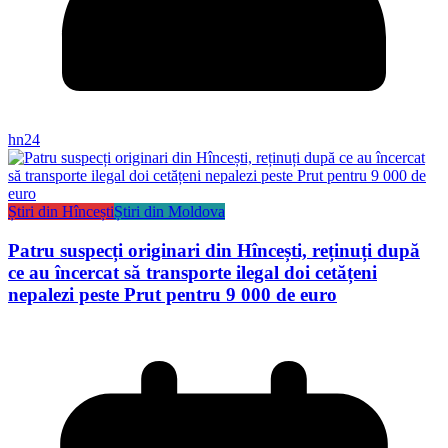
hn24
Știri din Hîncești
Știri din Moldova
Patru suspecți originari din Hîncești, reținuți după
ce au încercat să transporte ilegal doi cetățeni
nepalezi peste Prut pentru 9 000 de euro