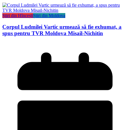
Știri din Hîncești
Știri din Moldova
Corpul Ludmilei Vartic urmează să fie exhumat, a
spus pentru TVR Moldova Misail-Nichitin