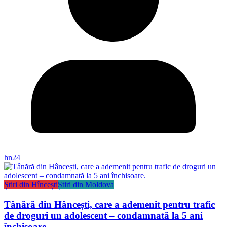
hn24
Știri din Hîncești
Știri din Moldova
Tânără din Hâncești, care a ademenit pentru trafic
de droguri un adolescent – condamnată la 5 ani
închisoare.