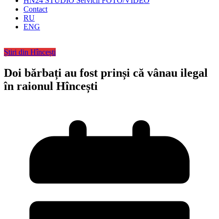
HN24 STUDIO Servicii FOTO/VIDEO
Contact
RU
ENG
Știri din Hîncești
Doi bărbați au fost prinși că vânau ilegal
în raionul Hîncești