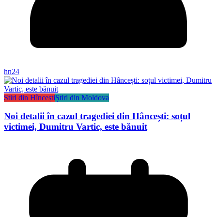
hn24
Știri din Hîncești
Știri din Moldova
Noi detalii în cazul tragediei din Hâncești: soțul
victimei, Dumitru Vartic, este bănuit