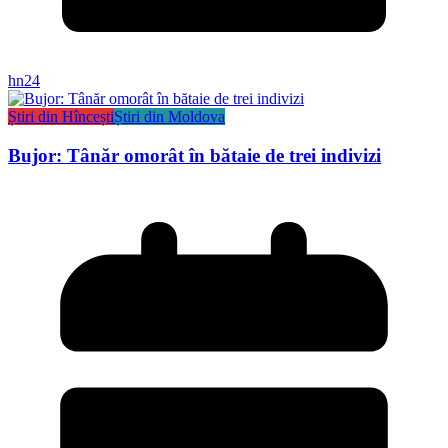
hn24
Știri din Hîncești
Știri din Moldova
Bujor: Tânăr omorât în bătaie de trei indivizi