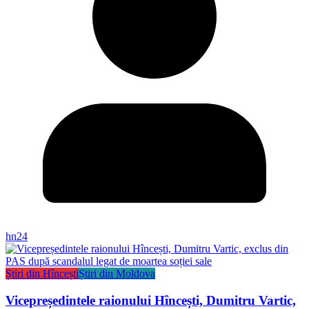
hn24
Știri din Hîncești
Știri din Moldova
Vicepreședintele raionului Hîncești, Dumitru Vartic,