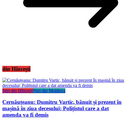
din Hîncești
Știri din Hîncești
Știri din Moldova
Cernăuțeanu: Dumitru Vartic, bănuit și prezent în
mașină în ziua decesului; Polițistul care a dat
amenda va fi demis