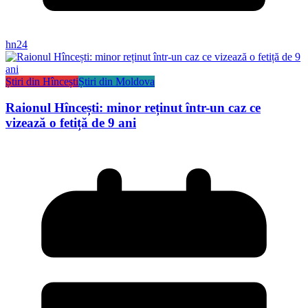
hn24
Știri din Hîncești
Știri din Moldova
Raionul Hîncești: minor reținut într-un caz ce
vizează o fetiță de 9 ani