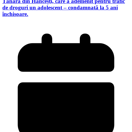
Tânără din Hâncești, care a ademenit pentru trafic
de droguri un adolescent – condamnată la 5 ani
închisoare.