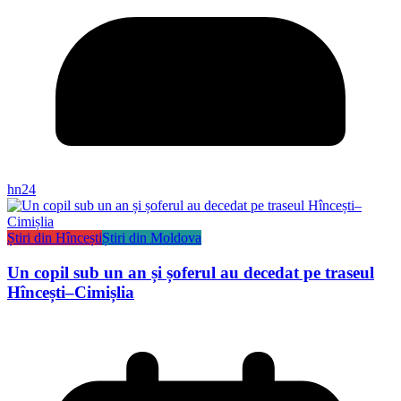
hn24
Știri din Hîncești
Știri din Moldova
Un copil sub un an și șoferul au decedat pe traseul
Hîncești–Cimișlia