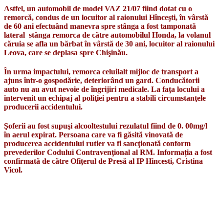
Astfel, un automobil de model VAZ 21/07 fiind dotat cu o
remorcă, condus de un locuitor al raionului Hînceşti, în vârstă
de 60 ani efectuând manevra spre stânga a fost tamponată
lateral ​ stânga remorca de către automobilul Honda, la volanul
căruia se afla un bărbat în vârstă de 30 ani, locuitor al raionului
Leova, care se deplasa spre Chişinău.
În urma impactului, remorca celuilalt mijloc de transport a
ajuns într-o gospodărie, deteriorând un gard. Conducătorii
auto nu au avut nevoie de îngrijiri medicale. La faţa locului a
intervenit un echipaj al poliţiei pentru a stabili circumstanţele
producerii accidentului.
Şoferii au fost supuşi alcooltestului rezulatul fiind de 0. 00mg/l
în aerul expirat. Persoana care va fi găsită vinovată de
producerea accidentului rutier va fi sancţionată conform
prevederilor Codului Contravenţional al RM. Informația a fost
confirmată de către Ofițerul de Presă al IP Hincesti, Cristina
Vicol.