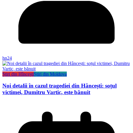
hn24
Știri din Hîncești
Știri din Moldova
Noi detalii în cazul tragediei din Hâncești: soțul
victimei, Dumitru Vartic, este bănuit