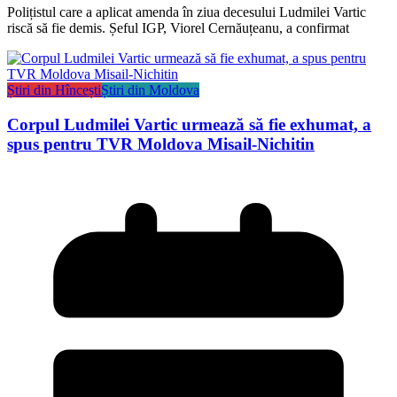
Polițistul care a aplicat amenda în ziua decesului Ludmilei Vartic
riscă să fie demis. Șeful IGP, Viorel Cernăuțeanu, a confirmat
Știri din Hîncești
Știri din Moldova
Corpul Ludmilei Vartic urmează să fie exhumat, a
spus pentru TVR Moldova Misail-Nichitin