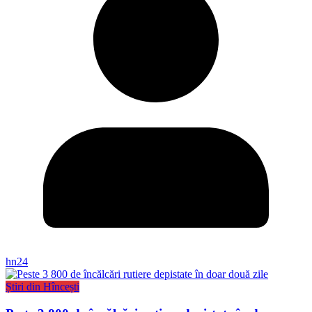
hn24
Știri din Hîncești