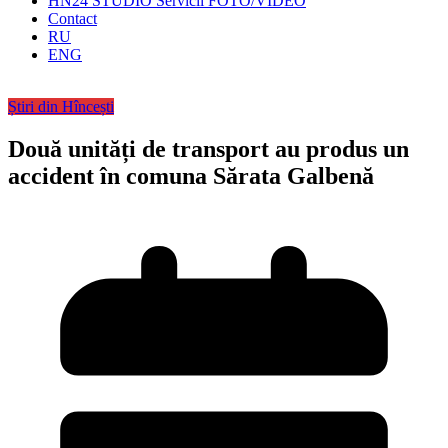
HN24 STUDIO Servicii FOTO/VIDEO
Contact
RU
ENG
Știri din Hîncești
Două unități de transport au produs un
accident în comuna Sărata Galbenă