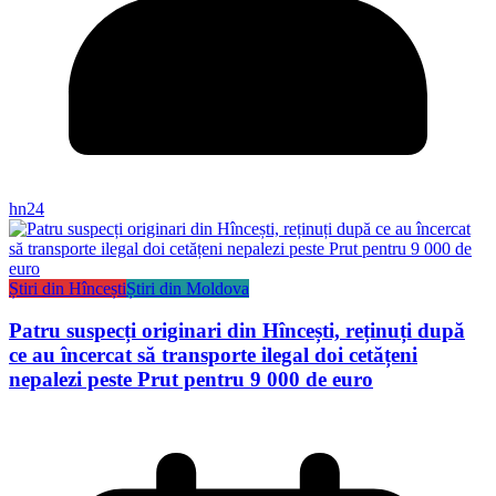
hn24
Știri din Hîncești
Știri din Moldova
Patru suspecți originari din Hîncești, reținuți după
ce au încercat să transporte ilegal doi cetățeni
nepalezi peste Prut pentru 9 000 de euro