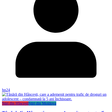
hn24
Știri din Hîncești
Știri din Moldova