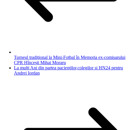
Turneul tradiţional la Mini-Fotbal în Memoria ex-comisarului
CPR Hînceşti Mihai Moraru
La mulţi Ani din partea pacienţilor,colegilor si HN24 pentru
Andrei Iordan