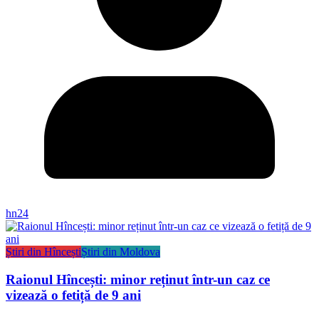
hn24
Știri din Hîncești
Știri din Moldova
Raionul Hîncești: minor reținut într-un caz ce
vizează o fetiță de 9 ani