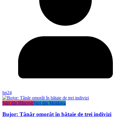
hn24
Știri din Hîncești
Știri din Moldova
Bujor: Tânăr omorât în bătaie de trei indivizi