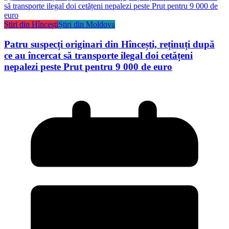
Știri din Hîncești
Știri din Moldova
Patru suspecți originari din Hîncești, reținuți după
ce au încercat să transporte ilegal doi cetățeni
nepalezi peste Prut pentru 9 000 de euro