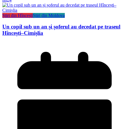
Știri din Hîncești
Știri din Moldova
Un copil sub un an și șoferul au decedat pe traseul
Hîncești–Cimișlia