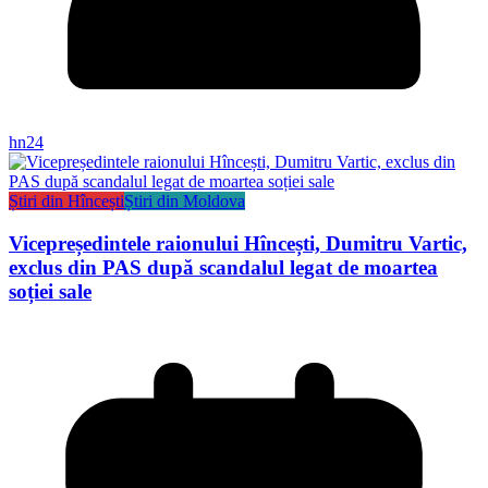
hn24
Știri din Hîncești
Știri din Moldova
Vicepreședintele raionului Hîncești, Dumitru Vartic,
exclus din PAS după scandalul legat de moartea
soției sale