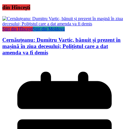
din Hîncești
Știri din Hîncești
Știri din Moldova
Cernăuțeanu: Dumitru Vartic, bănuit și prezent în
mașină în ziua decesului; Polițistul care a dat
amenda va fi demis