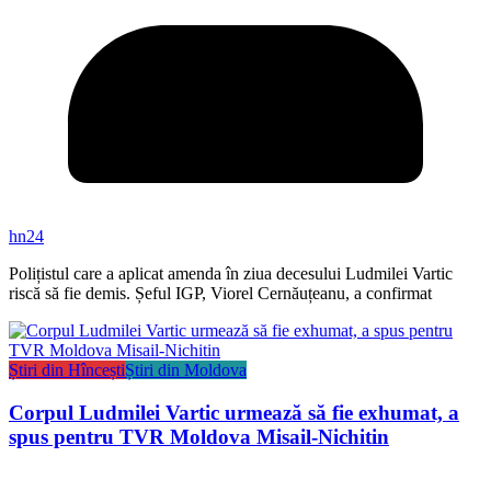
hn24
Polițistul care a aplicat amenda în ziua decesului Ludmilei Vartic
riscă să fie demis. Șeful IGP, Viorel Cernăuțeanu, a confirmat
Știri din Hîncești
Știri din Moldova
Corpul Ludmilei Vartic urmează să fie exhumat, a
spus pentru TVR Moldova Misail-Nichitin