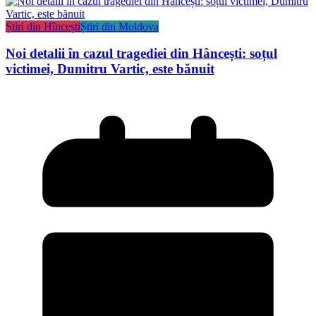
Știri din Hîncești
Știri din Moldova
Noi detalii în cazul tragediei din Hâncești: soțul
victimei, Dumitru Vartic, este bănuit