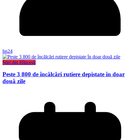
hn24
Știri din Hîncești
Peste 3 800 de încălcări rutiere depistate în doar
două zile