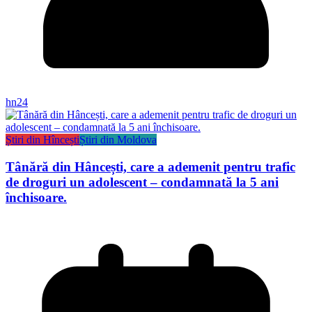
hn24
Știri din Hîncești
Știri din Moldova
Tânără din Hâncești, care a ademenit pentru trafic
de droguri un adolescent – condamnată la 5 ani
închisoare.